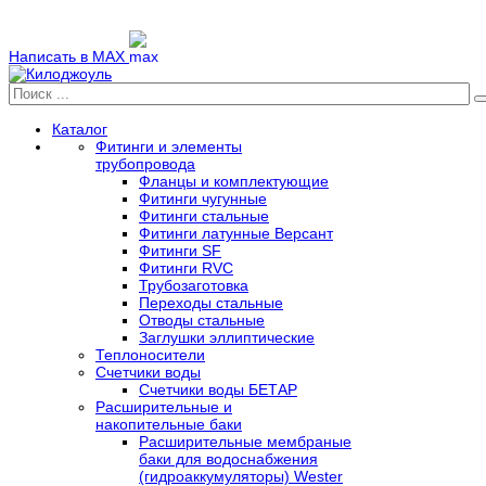
Написать в MAX
Каталог
Фитинги и элементы
трубопровода
Фланцы и комплектующие
Фитинги чугунные
Фитинги стальные
Фитинги латунные Версант
Фитинги SF
Фитинги RVC
Трубозаготовка
Переходы стальные
Отводы стальные
Заглушки эллиптические
Теплоносители
Счетчики воды
Счетчики воды БЕТАР
Расширительные и
накопительные баки
Расширительные мембраные
баки для водоснабжения
(гидроаккумуляторы) Wester