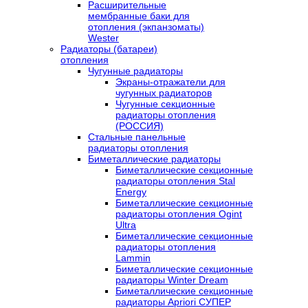
Расширительные
мембранные баки для
отопления (экпанзоматы)
Wester
Радиаторы (батареи)
отопления
Чугунные радиаторы
Экраны-отражатели для
чугунных радиаторов
Чугунные секционные
радиаторы отопления
(РОССИЯ)
Стальные панельные
радиаторы отопления
Биметаллические радиаторы
Биметаллические секционные
радиаторы отопления Stal
Energy
Биметаллические секционные
радиаторы отопления Ogint
Ultra
Биметаллические секционные
радиаторы отопления
Lammin
Биметаллические секционные
радиаторы Winter Dream
Биметаллические секционные
радиаторы Apriori СУПЕР