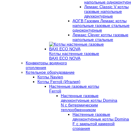
напольные одноконтур
Лемакс Classic V котлы
газовые напольные
двухконтурные
АОГВ Газовик Лемакс котлы
напольные газовые стальные
одноконтурные
Лемакс Clever котлы газовые
напольные стальные
Котлы настенные газовые
BAXI ECO NOVA
Конвекторы водяного
отопления
Котельное оборудование
Котлы Navien
Котлы Ferroli (Италия)
Настенные газовые котлы
Ferroli
Настенные газовые
двухконтурные котлы Domina
N с битермическим
теплообменником
Настенные газовые
двухконтурные котлы Domina
F с закрытой камерой
сгорания