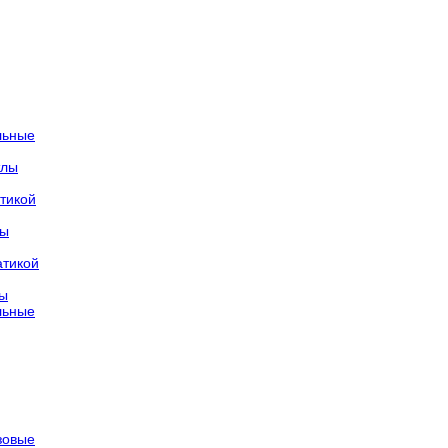
льные
тлы
тикой
лы
атикой
лы
льные
азовые