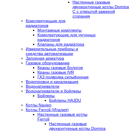
Настенные газовые
двухконтурные котлы Domina
C с открытой камерой
сгорания
Комплектующие для
радиаторов
Монтажные комплекты
Комплектующие для чугунных
радиаторов
Клапаны для радиатора
Измерительные приборы и
средства автоматизации
Запорная арматура
Газовое оборудование
Краны газовые Бологое
Краны газовые IVR
ГАЗ подводка сильфонная
Водопровод и канализация
Водонагреватели
Водонагреватели и бойлеры
Бойлеры
Бойлеры HAJDU
Котлы Navien
Котлы Ferroli (Италия)
Настенные газовые котлы
Ferroli
Настенные газовые
двухконтурные котлы Domina