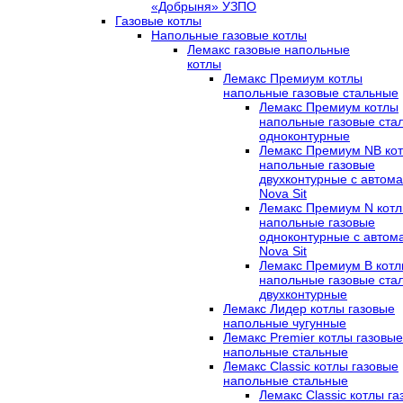
«Добрыня» УЗПО
Газовые котлы
Напольные газовые котлы
Лемакс газовые напольные
котлы
Лемакс Премиум котлы
напольные газовые стальные
Лемакс Премиум котлы
напольные газовые ста
одноконтурные
Лемакс Премиум NB ко
напольные газовые
двухконтурные c автома
Nova Sit
Лемакс Премиум N кот
напольные газовые
одноконтурные c автом
Nova Sit
Лемакс Премиум B кот
напольные газовые ста
двухконтурные
Лемакс Лидер котлы газовые
напольные чугунные
Лемакс Premier котлы газовые
напольные стальные
Лемакс Classic котлы газовые
напольные стальные
Лемакс Classic котлы г