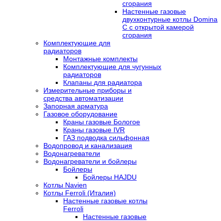
сгорания
Настенные газовые
двухконтурные котлы Domina
C с открытой камерой
сгорания
Комплектующие для
радиаторов
Монтажные комплекты
Комплектующие для чугунных
радиаторов
Клапаны для радиатора
Измерительные приборы и
средства автоматизации
Запорная арматура
Газовое оборудование
Краны газовые Бологое
Краны газовые IVR
ГАЗ подводка сильфонная
Водопровод и канализация
Водонагреватели
Водонагреватели и бойлеры
Бойлеры
Бойлеры HAJDU
Котлы Navien
Котлы Ferroli (Италия)
Настенные газовые котлы
Ferroli
Настенные газовые