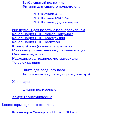
Труба сшитый полиэтилен
Фитинги для сшитого полиэтилена
PEX Фитинги AVF
РЕХ Фитинги RVC Pro
РЕХ Фитинги Другие марки
Инструмент для работы с полипропиленом
Канализация ППР ProKan Наружная
Канализация ППР Пластфитинг
Канализация ППР Политрон
Ключ трубный (газовый) и трещетка
Манжеты уплотнительные для канализации
Очистные изделия
Расходные сантехнические материалы
Тепллоизоляция
Плита для водяного пола
Теплоизоляция для водопроводных труб
Хозтовары
Шланги поливочные
Хомуты сантехнические
Конвекторы водяного отопления
Конвекторы Универсал ТБ В2 КСК В20