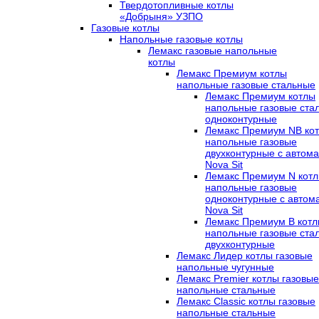
Твердотопливные котлы
«Добрыня» УЗПО
Газовые котлы
Напольные газовые котлы
Лемакс газовые напольные
котлы
Лемакс Премиум котлы
напольные газовые стальные
Лемакс Премиум котлы
напольные газовые ста
одноконтурные
Лемакс Премиум NB ко
напольные газовые
двухконтурные c автома
Nova Sit
Лемакс Премиум N кот
напольные газовые
одноконтурные c автом
Nova Sit
Лемакс Премиум B кот
напольные газовые ста
двухконтурные
Лемакс Лидер котлы газовые
напольные чугунные
Лемакс Premier котлы газовые
напольные стальные
Лемакс Classic котлы газовые
напольные стальные