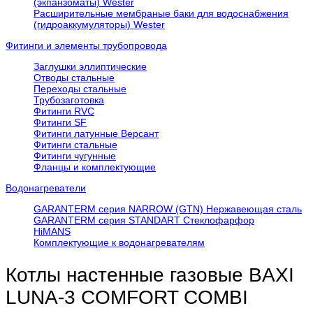
(экпанзоматы) Wester
Расширительные мембраные баки для водоснабжения
(гидроаккумуляторы) Wester
Фитинги и элементы трубопровода
Заглушки эллиптические
Отводы стальные
Переходы стальные
Трубозаготовка
Фитинги RVC
Фитинги SF
Фитинги латунные Версант
Фитинги стальные
Фитинги чугунные
Фланцы и комплектующие
Водонагреватели
GARANTERM серия NARROW (GTN) Нержавеющая сталь
GARANTERM серия STANDART Стеклофарфор
HiMANS
Комплектующие к водонагревателям
Котлы настенные газовые BAXI
LUNA-3 COMFORT COMBI