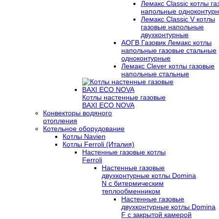
Лемакс Classic котлы г
напольные одноконтур
Лемакс Classic V котлы
газовые напольные
двухконтурные
АОГВ Газовик Лемакс котлы
напольные газовые стальные
одноконтурные
Лемакс Clever котлы газовые
напольные стальные
Котлы настенные газовые
BAXI ECO NOVA
Конвекторы водяного
отопления
Котельное оборудование
Котлы Navien
Котлы Ferroli (Италия)
Настенные газовые котлы
Ferroli
Настенные газовые
двухконтурные котлы Domina
N с битермическим
теплообменником
Настенные газовые
двухконтурные котлы Domina
F с закрытой камерой