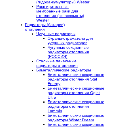
(гидроаккумуляторы) Wester
Расширительные
мембранные баки для
отопления (экпанзоматы)
Wester
Радиаторы (батареи)
отопления
Чугунные радиаторы
Экраны-отражатели для
чугунных радиаторов
Чугунные секционные
радиаторы отопления
(РОССИЯ)
Стальные панельные
радиаторы отопления
Биметаллические радиаторы
Биметаллические секционные
радиаторы отопления Stal
Energy
Биметаллические секционные
радиаторы отопления Ogint
Ultra
Биметаллические секционные
радиаторы отопления
Lammin
Биметаллические секционные
радиаторы Winter Dream
Биметаллические секционные