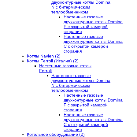
двухконтурные котлы Domina
N с битермическим
теплообменником
Настенные газовые
двухконтурные котлы Domina
F с закрытой камерой
сгорания
Настенные газовые
двухконтурные котлы Domina
C с открытой камерой
сгорания
Котлы Navien (2)
Котлы Ferroli (Италия) (2)
Настенные газовые котлы
Ferroli
Настенные газовые
двухконтурные котлы Domina
N с битермическим
теплообменником
Настенные газовые
двухконтурные котлы Domina
F с закрытой камерой
сгорания
Настенные газовые
двухконтурные котлы Domina
C с открытой камерой
сгорания
Котельное оборудование (2)