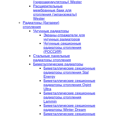
(гидроаккумуляторы) Wester
Расширительные
мембранные баки для
отопления (экпанзоматы)
Wester
Радиаторы (батареи)
отопления
Чугунные радиаторы
Экраны-отражатели для
чугунных радиаторов
Чугунные секционные
радиаторы отопления
(РОССИЯ)
Стальные панельные
радиаторы отопления
Биметаллические радиаторы
Биметаллические секционные
радиаторы отопления Stal
Energy
Биметаллические секционные
радиаторы отопления Ogint
Ultra
Биметаллические секционные
радиаторы отопления
Lammin
Биметаллические секционные
радиаторы Winter Dream
Биметаллические секционные