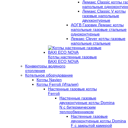
Лемакс Classic котлы г
напольные одноконтур
Лемакс Classic V котлы
газовые напольные
двухконтурные
АОГВ Газовик Лемакс котлы
напольные газовые стальные
одноконтурные
Лемакс Clever котлы газовые
напольные стальные
Котлы настенные газовые
BAXI ECO NOVA
Конвекторы водяного
отопления
Котельное оборудование
Котлы Navien
Котлы Ferroli (Италия)
Настенные газовые котлы
Ferroli
Настенные газовые
двухконтурные котлы Domina
N с битермическим
теплообменником
Настенные газовые
двухконтурные котлы Domina
F с закрытой камерой