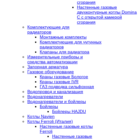
сгорания
Настенные газовые
двухконтурные котлы Domina
C с открытой камерой
сгорания
Комплектующие для
радиаторов
Монтажные комплекты
Комплектующие для чугунных
радиаторов
Клапаны для радиатора
Измерительные приборы и
средства автоматизации
Запорная арматура
Газовое оборудование
Краны газовые Бологое
Краны газовые IVR
ГАЗ подводка сильфонная
Водопровод и канализация
Водонагреватели
Водонагреватели и бойлеры
Бойлеры
Бойлеры HAJDU
Котлы Navien
Котлы Ferroli (Италия)
Настенные газовые котлы
Ferroli
Настенные газовые