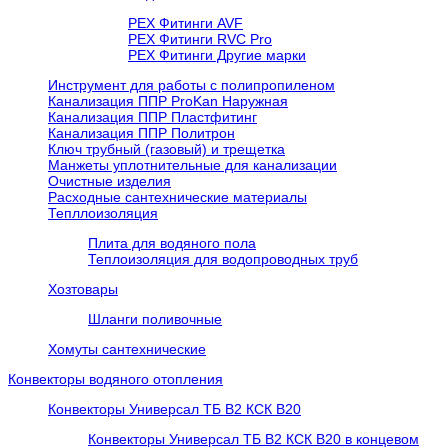
PEX Фитинги AVF
РЕХ Фитинги RVC Pro
РЕХ Фитинги Другие марки
Инструмент для работы с полипропиленом
Канализация ППР ProKan Наружная
Канализация ППР Пластфитинг
Канализация ППР Политрон
Ключ трубный (газовый) и трещетка
Манжеты уплотнительные для канализации
Очистные изделия
Расходные сантехнические материалы
Тепллоизоляция
Плита для водяного пола
Теплоизоляция для водопроводных труб
Хозтовары
Шланги поливочные
Хомуты сантехнические
Конвекторы водяного отопления
Конвекторы Универсал ТБ В2 КСК В20
Конвекторы Универсал ТБ В2 КСК В20 в концевом