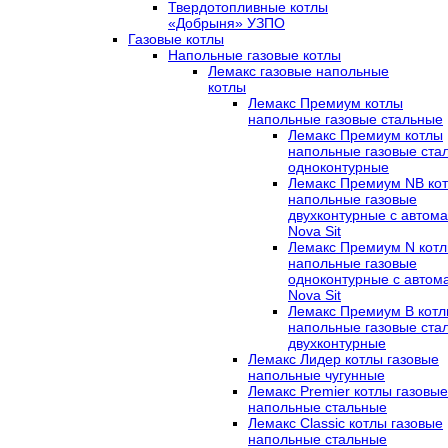
Твердотопливные котлы
«Добрыня» УЗПО
Газовые котлы
Напольные газовые котлы
Лемакс газовые напольные
котлы
Лемакс Премиум котлы
напольные газовые стальные
Лемакс Премиум котлы
напольные газовые ста
одноконтурные
Лемакс Премиум NB ко
напольные газовые
двухконтурные c автома
Nova Sit
Лемакс Премиум N кот
напольные газовые
одноконтурные c автом
Nova Sit
Лемакс Премиум B кот
напольные газовые ста
двухконтурные
Лемакс Лидер котлы газовые
напольные чугунные
Лемакс Premier котлы газовые
напольные стальные
Лемакс Classic котлы газовые
напольные стальные