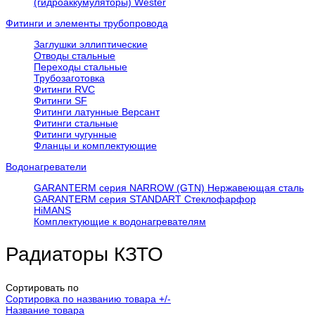
(гидроаккумуляторы) Wester
Фитинги и элементы трубопровода
Заглушки эллиптические
Отводы стальные
Переходы стальные
Трубозаготовка
Фитинги RVC
Фитинги SF
Фитинги латунные Версант
Фитинги стальные
Фитинги чугунные
Фланцы и комплектующие
Водонагреватели
GARANTERM серия NARROW (GTN) Нержавеющая сталь
GARANTERM серия STANDART Стеклофарфор
HiMANS
Комплектующие к водонагревателям
Радиаторы КЗТО
Сортировать по
Сортировка по названию товара +/-
Название товара