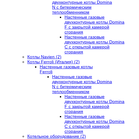
двухконтурные котлы Domina
N с битермическим
теплообменником
Настенные газовые
двухконтурные котлы Domina
F с закрытой камерой
сгорания
Настенные газовые
двухконтурные котлы Domina
C с открытой камерой
сгорания
Котлы Navien (2)
Котлы Ferroli (Италия) (2)
Настенные газовые котлы
Ferroli
Настенные газовые
двухконтурные котлы Domina
N с битермическим
теплообменником
Настенные газовые
двухконтурные котлы Domina
F с закрытой камерой
сгорания
Настенные газовые
двухконтурные котлы Domina
C с открытой камерой
сгорания
Котельное оборудование (2)