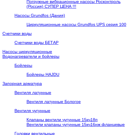
Погружные вибрационные насосы Росконтроль
(Россия) СУПЕР ЦЕНА !!!
Насосы Grundfos (Дания)
Циркуляционные насосы Grundfos UPS серия 100
Счетчики воды
Счетчики воды БЕТАР
Насосы циркуляционные
Водонагреватели и бойлеры
Бойлеры
Бойлеры HAJDU
Запорная арматура
Вентиля латунные
Вентиля латунные Бологое
Вентиля чугунные
Клапаны вентили чугунные 15кч18п
Вентили клапаны чугунные 15кч16нж фланцевые
Головки вентильные