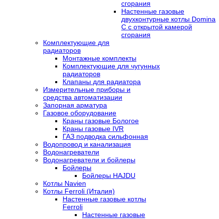
сгорания
Настенные газовые
двухконтурные котлы Domina
C с открытой камерой
сгорания
Комплектующие для
радиаторов
Монтажные комплекты
Комплектующие для чугунных
радиаторов
Клапаны для радиатора
Измерительные приборы и
средства автоматизации
Запорная арматура
Газовое оборудование
Краны газовые Бологое
Краны газовые IVR
ГАЗ подводка сильфонная
Водопровод и канализация
Водонагреватели
Водонагреватели и бойлеры
Бойлеры
Бойлеры HAJDU
Котлы Navien
Котлы Ferroli (Италия)
Настенные газовые котлы
Ferroli
Настенные газовые