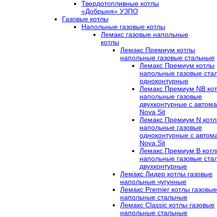
Твердотопливные котлы
«Добрыня» УЗПО
Газовые котлы
Напольные газовые котлы
Лемакс газовые напольные
котлы
Лемакс Премиум котлы
напольные газовые стальные
Лемакс Премиум котлы
напольные газовые ста
одноконтурные
Лемакс Премиум NB ко
напольные газовые
двухконтурные c автома
Nova Sit
Лемакс Премиум N кот
напольные газовые
одноконтурные c автом
Nova Sit
Лемакс Премиум B кот
напольные газовые ста
двухконтурные
Лемакс Лидер котлы газовые
напольные чугунные
Лемакс Premier котлы газовые
напольные стальные
Лемакс Classic котлы газовые
напольные стальные