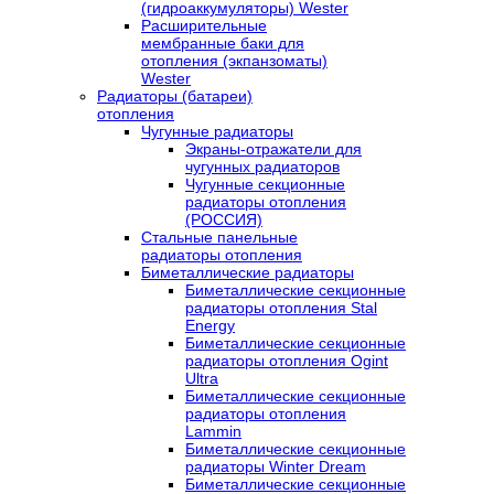
(гидроаккумуляторы) Wester
Расширительные
мембранные баки для
отопления (экпанзоматы)
Wester
Радиаторы (батареи)
отопления
Чугунные радиаторы
Экраны-отражатели для
чугунных радиаторов
Чугунные секционные
радиаторы отопления
(РОССИЯ)
Стальные панельные
радиаторы отопления
Биметаллические радиаторы
Биметаллические секционные
радиаторы отопления Stal
Energy
Биметаллические секционные
радиаторы отопления Ogint
Ultra
Биметаллические секционные
радиаторы отопления
Lammin
Биметаллические секционные
радиаторы Winter Dream
Биметаллические секционные