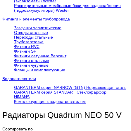
(экпанзоматы) Wester
Расширительные мембраные баки для водоснабжения
(гидроаккумуляторы) Wester
Фитинги и элементы трубопровода
Заглушки эллиптические
Отводы стальные
Переходы стальные
Трубозаготовка
Фитинги RVC
Фитинги SF
Фитинги латунные Версант
Фитинги стальные
Фитинги чугунные
Фланцы и комплектующие
Водонагреватели
GARANTERM серия NARROW (GTN) Нержавеющая сталь
GARANTERM серия STANDART Стеклофарфор
HiMANS
Комплектующие к водонагревателям
Радиаторы Quadrum NEO 50 V
Сортировать по