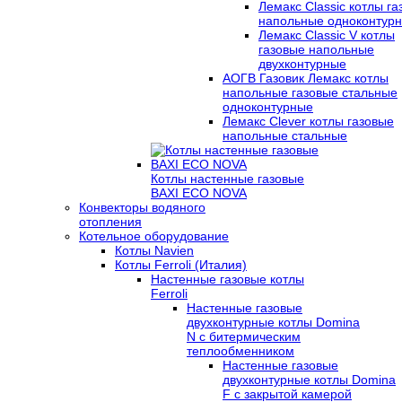
Лемакс Classic котлы г
напольные одноконтур
Лемакс Classic V котлы
газовые напольные
двухконтурные
АОГВ Газовик Лемакс котлы
напольные газовые стальные
одноконтурные
Лемакс Clever котлы газовые
напольные стальные
Котлы настенные газовые
BAXI ECO NOVA
Конвекторы водяного
отопления
Котельное оборудование
Котлы Navien
Котлы Ferroli (Италия)
Настенные газовые котлы
Ferroli
Настенные газовые
двухконтурные котлы Domina
N с битермическим
теплообменником
Настенные газовые
двухконтурные котлы Domina
F с закрытой камерой