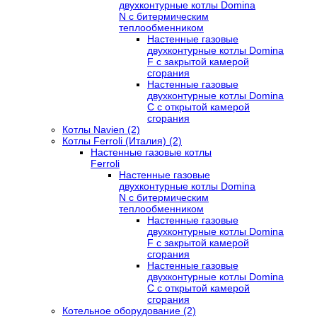
двухконтурные котлы Domina
N с битермическим
теплообменником
Настенные газовые
двухконтурные котлы Domina
F с закрытой камерой
сгорания
Настенные газовые
двухконтурные котлы Domina
C с открытой камерой
сгорания
Котлы Navien (2)
Котлы Ferroli (Италия) (2)
Настенные газовые котлы
Ferroli
Настенные газовые
двухконтурные котлы Domina
N с битермическим
теплообменником
Настенные газовые
двухконтурные котлы Domina
F с закрытой камерой
сгорания
Настенные газовые
двухконтурные котлы Domina
C с открытой камерой
сгорания
Котельное оборудование (2)