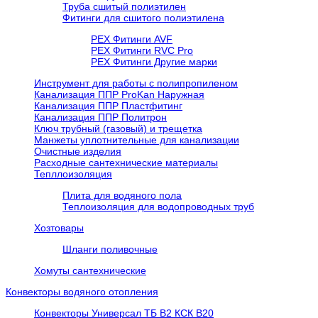
Труба сшитый полиэтилен
Фитинги для сшитого полиэтилена
PEX Фитинги AVF
РЕХ Фитинги RVC Pro
РЕХ Фитинги Другие марки
Инструмент для работы с полипропиленом
Канализация ППР ProKan Наружная
Канализация ППР Пластфитинг
Канализация ППР Политрон
Ключ трубный (газовый) и трещетка
Манжеты уплотнительные для канализации
Очистные изделия
Расходные сантехнические материалы
Тепллоизоляция
Плита для водяного пола
Теплоизоляция для водопроводных труб
Хозтовары
Шланги поливочные
Хомуты сантехнические
Конвекторы водяного отопления
Конвекторы Универсал ТБ В2 КСК В20