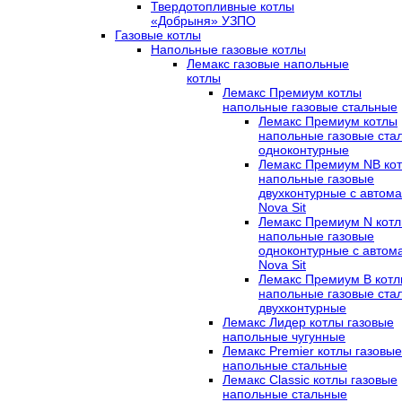
Твердотопливные котлы
«Добрыня» УЗПО
Газовые котлы
Напольные газовые котлы
Лемакс газовые напольные
котлы
Лемакс Премиум котлы
напольные газовые стальные
Лемакс Премиум котлы
напольные газовые ста
одноконтурные
Лемакс Премиум NB ко
напольные газовые
двухконтурные c автома
Nova Sit
Лемакс Премиум N кот
напольные газовые
одноконтурные c автом
Nova Sit
Лемакс Премиум B кот
напольные газовые ста
двухконтурные
Лемакс Лидер котлы газовые
напольные чугунные
Лемакс Premier котлы газовые
напольные стальные
Лемакс Classic котлы газовые
напольные стальные