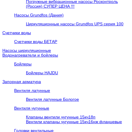
Погружные вибрационные насосы Росконтроль
(Россия) СУПЕР ЦЕНА !!!
Насосы Grundfos (Дания)
Циркуляционные насосы Grundfos UPS серия 100
Счетчики воды
Счетчики воды БЕТАР
Насосы циркуляционные
Водонагреватели и бойлеры
Бойлеры
Бойлеры HAJDU
Запорная арматура
Вентиля латунные
Вентиля латунные Бологое
Вентиля чугунные
Клапаны вентили чугунные 15кч18п
Вентили клапаны чугунные 15кч16нж фланцевые
Головки вентильные