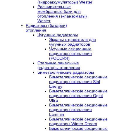
(гидроаккумуляторы) Wester
Расширительные
мембранные баки для
отопления (экпанзоматы)
Wester
Радиаторы (батареи)
отопления
Чугунные радиаторы
Экраны-отражатели для
чугунных радиаторов
Чугунные секционные
радиаторы отопления
(РОССИЯ)
Стальные панельные
радиаторы отопления
Биметаллические радиаторы
Биметаллические секционные
радиаторы отопления Stal
Energy
Биметаллические секционные
радиаторы отопления Ogint
Ultra
Биметаллические секционные
радиаторы отопления
Lammin
Биметаллические секционные
радиаторы Winter Dream
Биметаллические секционные