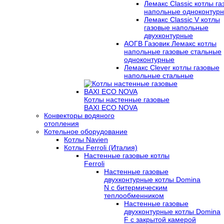
Лемакс Classic котлы г
напольные одноконтур
Лемакс Classic V котлы
газовые напольные
двухконтурные
АОГВ Газовик Лемакс котлы
напольные газовые стальные
одноконтурные
Лемакс Clever котлы газовые
напольные стальные
Котлы настенные газовые
BAXI ECO NOVA
Конвекторы водяного
отопления
Котельное оборудование
Котлы Navien
Котлы Ferroli (Италия)
Настенные газовые котлы
Ferroli
Настенные газовые
двухконтурные котлы Domina
N с битермическим
теплообменником
Настенные газовые
двухконтурные котлы Domina
F с закрытой камерой