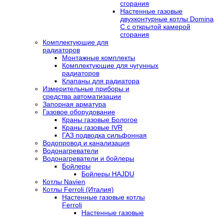
сгорания
Настенные газовые
двухконтурные котлы Domina
C с открытой камерой
сгорания
Комплектующие для
радиаторов
Монтажные комплекты
Комплектующие для чугунных
радиаторов
Клапаны для радиатора
Измерительные приборы и
средства автоматизации
Запорная арматура
Газовое оборудование
Краны газовые Бологое
Краны газовые IVR
ГАЗ подводка сильфонная
Водопровод и канализация
Водонагреватели
Водонагреватели и бойлеры
Бойлеры
Бойлеры HAJDU
Котлы Navien
Котлы Ferroli (Италия)
Настенные газовые котлы
Ferroli
Настенные газовые