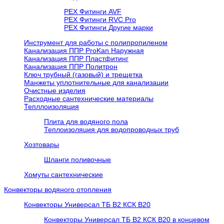
PEX Фитинги AVF
РЕХ Фитинги RVC Pro
РЕХ Фитинги Другие марки
Инструмент для работы с полипропиленом
Канализация ППР ProKan Наружная
Канализация ППР Пластфитинг
Канализация ППР Политрон
Ключ трубный (газовый) и трещетка
Манжеты уплотнительные для канализации
Очистные изделия
Расходные сантехнические материалы
Тепллоизоляция
Плита для водяного пола
Теплоизоляция для водопроводных труб
Хозтовары
Шланги поливочные
Хомуты сантехнические
Конвекторы водяного отопления
Конвекторы Универсал ТБ В2 КСК В20
Конвекторы Универсал ТБ В2 КСК В20 в концевом