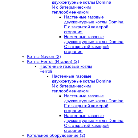
двухконтурные котлы Domina
N с битермическим
теплообменником
Настенные газовые
двухконтурные котлы Domina
F с закрытой камерой
сгорания
Настенные газовые
двухконтурные котлы Domina
C с открытой камерой
сгорания
Котлы Navien (2)
Котлы Ferroli (Италия) (2)
Настенные газовые котлы
Ferroli
Настенные газовые
двухконтурные котлы Domina
N с битермическим
теплообменником
Настенные газовые
двухконтурные котлы Domina
F с закрытой камерой
сгорания
Настенные газовые
двухконтурные котлы Domina
C с открытой камерой
сгорания
Котельное оборудование (2)