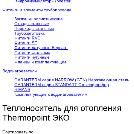
(гидроаккумуляторы) Wester
Фитинги и элементы трубопровода
Заглушки эллиптические
Отводы стальные
Переходы стальные
Трубозаготовка
Фитинги RVC
Фитинги SF
Фитинги латунные Версант
Фитинги стальные
Фитинги чугунные
Фланцы и комплектующие
Водонагреватели
GARANTERM серия NARROW (GTN) Нержавеющая сталь
GARANTERM серия STANDART Стеклофарфор
HiMANS
Комплектующие к водонагревателям
Теплоноситель для отопления
Thermopoint ЭКО
Сортировать по