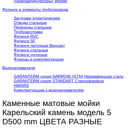
(гидроаккумуляторы) Wester
Фитинги и элементы трубопровода
Заглушки эллиптические
Отводы стальные
Переходы стальные
Трубозаготовка
Фитинги RVC
Фитинги SF
Фитинги латунные Версант
Фитинги стальные
Фитинги чугунные
Фланцы и комплектующие
Водонагреватели
GARANTERM серия NARROW (GTN) Нержавеющая сталь
GARANTERM серия STANDART Стеклофарфор
HiMANS
Комплектующие к водонагревателям
Каменные матовые мойки
Карельский камень модель 5
D500 mm ЦВЕТА РАЗНЫЕ