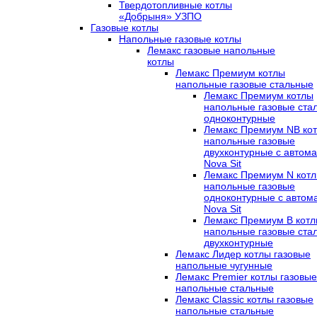
Твердотопливные котлы
«Добрыня» УЗПО
Газовые котлы
Напольные газовые котлы
Лемакс газовые напольные
котлы
Лемакс Премиум котлы
напольные газовые стальные
Лемакс Премиум котлы
напольные газовые ста
одноконтурные
Лемакс Премиум NB ко
напольные газовые
двухконтурные c автома
Nova Sit
Лемакс Премиум N кот
напольные газовые
одноконтурные c автом
Nova Sit
Лемакс Премиум B кот
напольные газовые ста
двухконтурные
Лемакс Лидер котлы газовые
напольные чугунные
Лемакс Premier котлы газовые
напольные стальные
Лемакс Classic котлы газовые
напольные стальные