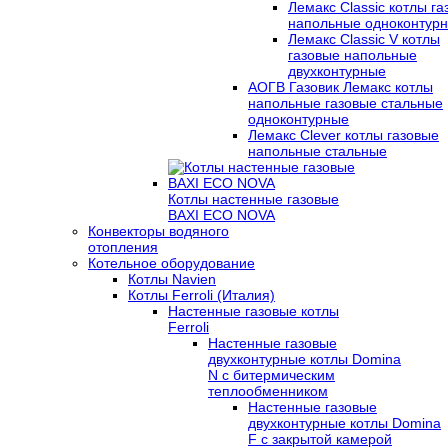
Лемакс Classic котлы г
напольные одноконтур
Лемакс Classic V котлы
газовые напольные
двухконтурные
АОГВ Газовик Лемакс котлы
напольные газовые стальные
одноконтурные
Лемакс Clever котлы газовые
напольные стальные
Котлы настенные газовые
BAXI ECO NOVA
Конвекторы водяного
отопления
Котельное оборудование
Котлы Navien
Котлы Ferroli (Италия)
Настенные газовые котлы
Ferroli
Настенные газовые
двухконтурные котлы Domina
N с битермическим
теплообменником
Настенные газовые
двухконтурные котлы Domina
F с закрытой камерой