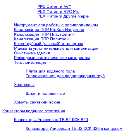
PEX Фитинги AVF
РЕХ Фитинги RVC Pro
РЕХ Фитинги Другие марки
Инструмент для работы с полипропиленом
Канализация ППР ProKan Наружная
Канализация ППР Пластфитинг
Канализация ППР Политрон
Ключ трубный (газовый) и трещетка
Манжеты уплотнительные для канализации
Очистные изделия
Расходные сантехнические материалы
Тепллоизоляция
Плита для водяного пола
Теплоизоляция для водопроводных труб
Хозтовары
Шланги поливочные
Хомуты сантехнические
Конвекторы водяного отопления
Конвекторы Универсал ТБ В2 КСК В20
Конвекторы Универсал ТБ В2 КСК В20 в концевом