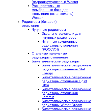
(гидроаккумуляторы) Wester
Расширительные
мембранные баки для
отопления (экпанзоматы)
Wester
Радиаторы (батареи)
отопления
Чугунные радиаторы
Экраны-отражатели для
чугунных радиаторов
Чугунные секционные
радиаторы отопления
(РОССИЯ)
Стальные панельные
радиаторы отопления
Биметаллические радиаторы
Биметаллические секционные
радиаторы отопления Stal
Energy
Биметаллические секционные
радиаторы отопления Ogint
Ultra
Биметаллические секционные
радиаторы отопления
Lammin
Биметаллические секционные
радиаторы Winter Dream
Биметаллические секционные