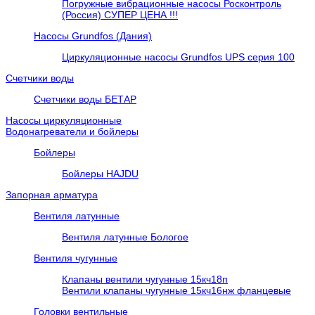
Погружные вибрационные насосы Росконтроль
(Россия) СУПЕР ЦЕНА !!!
Насосы Grundfos (Дания)
Циркуляционные насосы Grundfos UPS серия 100
Счетчики воды
Счетчики воды БЕТАР
Насосы циркуляционные
Водонагреватели и бойлеры
Бойлеры
Бойлеры HAJDU
Запорная арматура
Вентиля латунные
Вентиля латунные Бологое
Вентиля чугунные
Клапаны вентили чугунные 15кч18п
Вентили клапаны чугунные 15кч16нж фланцевые
Головки вентильные