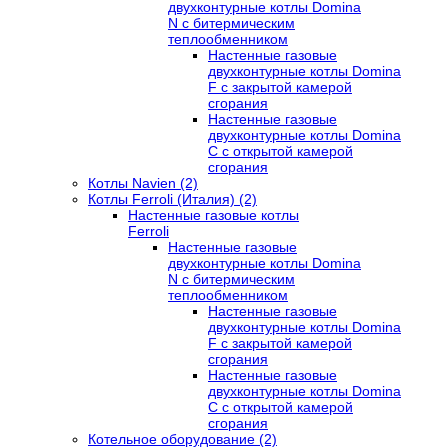
двухконтурные котлы Domina
N с битермическим
теплообменником
Настенные газовые
двухконтурные котлы Domina
F с закрытой камерой
сгорания
Настенные газовые
двухконтурные котлы Domina
C с открытой камерой
сгорания
Котлы Navien (2)
Котлы Ferroli (Италия) (2)
Настенные газовые котлы
Ferroli
Настенные газовые
двухконтурные котлы Domina
N с битермическим
теплообменником
Настенные газовые
двухконтурные котлы Domina
F с закрытой камерой
сгорания
Настенные газовые
двухконтурные котлы Domina
C с открытой камерой
сгорания
Котельное оборудование (2)