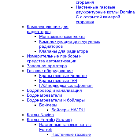
сгорания
Настенные газовые
двухконтурные котлы Domina
C с открытой камерой
сгорания
Комплектующие для
радиаторов
Монтажные комплекты
Комплектующие для чугунных
радиаторов
Клапаны для радиатора
Измерительные приборы и
средства автоматизации
Запорная арматура
Газовое оборудование
Краны газовые Бологое
Краны газовые IVR
ГАЗ подводка сильфонная
Водопровод и канализация
Водонагреватели
Водонагреватели и бойлеры
Бойлеры
Бойлеры HAJDU
Котлы Navien
Котлы Ferroli (Италия)
Настенные газовые котлы
Ferroli
Настенные газовые