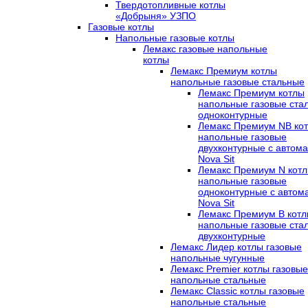
Твердотопливные котлы
«Добрыня» УЗПО
Газовые котлы
Напольные газовые котлы
Лемакс газовые напольные
котлы
Лемакс Премиум котлы
напольные газовые стальные
Лемакс Премиум котлы
напольные газовые ста
одноконтурные
Лемакс Премиум NB ко
напольные газовые
двухконтурные c автома
Nova Sit
Лемакс Премиум N кот
напольные газовые
одноконтурные c автом
Nova Sit
Лемакс Премиум B кот
напольные газовые ста
двухконтурные
Лемакс Лидер котлы газовые
напольные чугунные
Лемакс Premier котлы газовые
напольные стальные
Лемакс Classic котлы газовые
напольные стальные