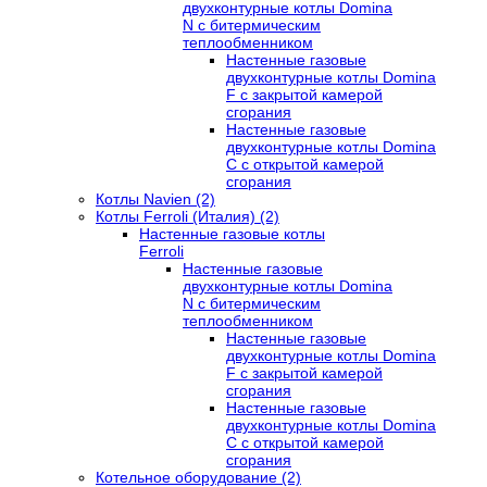
двухконтурные котлы Domina
N с битермическим
теплообменником
Настенные газовые
двухконтурные котлы Domina
F с закрытой камерой
сгорания
Настенные газовые
двухконтурные котлы Domina
C с открытой камерой
сгорания
Котлы Navien (2)
Котлы Ferroli (Италия) (2)
Настенные газовые котлы
Ferroli
Настенные газовые
двухконтурные котлы Domina
N с битермическим
теплообменником
Настенные газовые
двухконтурные котлы Domina
F с закрытой камерой
сгорания
Настенные газовые
двухконтурные котлы Domina
C с открытой камерой
сгорания
Котельное оборудование (2)