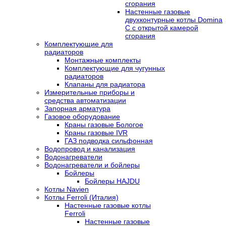
сгорания
Настенные газовые
двухконтурные котлы Domina
C с открытой камерой
сгорания
Комплектующие для
радиаторов
Монтажные комплекты
Комплектующие для чугунных
радиаторов
Клапаны для радиатора
Измерительные приборы и
средства автоматизации
Запорная арматура
Газовое оборудование
Краны газовые Бологое
Краны газовые IVR
ГАЗ подводка сильфонная
Водопровод и канализация
Водонагреватели
Водонагреватели и бойлеры
Бойлеры
Бойлеры HAJDU
Котлы Navien
Котлы Ferroli (Италия)
Настенные газовые котлы
Ferroli
Настенные газовые