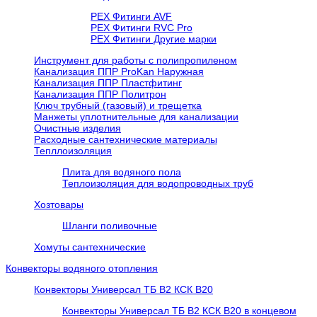
PEX Фитинги AVF
РЕХ Фитинги RVC Pro
РЕХ Фитинги Другие марки
Инструмент для работы с полипропиленом
Канализация ППР ProKan Наружная
Канализация ППР Пластфитинг
Канализация ППР Политрон
Ключ трубный (газовый) и трещетка
Манжеты уплотнительные для канализации
Очистные изделия
Расходные сантехнические материалы
Тепллоизоляция
Плита для водяного пола
Теплоизоляция для водопроводных труб
Хозтовары
Шланги поливочные
Хомуты сантехнические
Конвекторы водяного отопления
Конвекторы Универсал ТБ В2 КСК В20
Конвекторы Универсал ТБ В2 КСК В20 в концевом