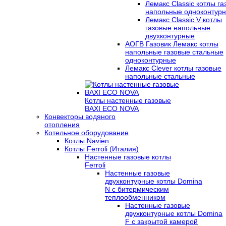
Лемакс Classic котлы г
напольные одноконтур
Лемакс Classic V котлы
газовые напольные
двухконтурные
АОГВ Газовик Лемакс котлы
напольные газовые стальные
одноконтурные
Лемакс Clever котлы газовые
напольные стальные
Котлы настенные газовые
BAXI ECO NOVA
Конвекторы водяного
отопления
Котельное оборудование
Котлы Navien
Котлы Ferroli (Италия)
Настенные газовые котлы
Ferroli
Настенные газовые
двухконтурные котлы Domina
N с битермическим
теплообменником
Настенные газовые
двухконтурные котлы Domina
F с закрытой камерой