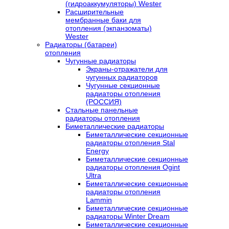
(гидроаккумуляторы) Wester
Расширительные
мембранные баки для
отопления (экпанзоматы)
Wester
Радиаторы (батареи)
отопления
Чугунные радиаторы
Экраны-отражатели для
чугунных радиаторов
Чугунные секционные
радиаторы отопления
(РОССИЯ)
Стальные панельные
радиаторы отопления
Биметаллические радиаторы
Биметаллические секционные
радиаторы отопления Stal
Energy
Биметаллические секционные
радиаторы отопления Ogint
Ultra
Биметаллические секционные
радиаторы отопления
Lammin
Биметаллические секционные
радиаторы Winter Dream
Биметаллические секционные