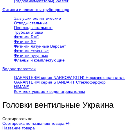
(гидроаккумуляторы) Wester
Фитинги и элементы трубопровода
Заглушки эллиптические
Отводы стальные
Переходы стальные
Трубозаготовка
Фитинги RVC
Фитинги SF
Фитинги латунные Версант
Фитинги стальные
Фитинги чугунные
Фланцы и комплектующие
Водонагреватели
GARANTERM серия NARROW (GTN) Нержавеющая сталь
GARANTERM серия STANDART Стеклофарфор
HiMANS
Комплектующие к водонагревателям
Головки вентильные Украина
Сортировать по
Сортировка по названию товара +/-
Название товара