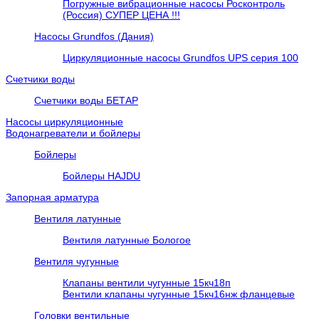
Погружные вибрационные насосы Росконтроль
(Россия) СУПЕР ЦЕНА !!!
Насосы Grundfos (Дания)
Циркуляционные насосы Grundfos UPS серия 100
Счетчики воды
Счетчики воды БЕТАР
Насосы циркуляционные
Водонагреватели и бойлеры
Бойлеры
Бойлеры HAJDU
Запорная арматура
Вентиля латунные
Вентиля латунные Бологое
Вентиля чугунные
Клапаны вентили чугунные 15кч18п
Вентили клапаны чугунные 15кч16нж фланцевые
Головки вентильные