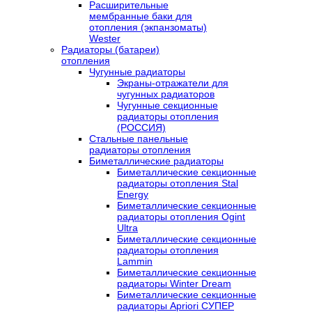
Расширительные
мембранные баки для
отопления (экпанзоматы)
Wester
Радиаторы (батареи)
отопления
Чугунные радиаторы
Экраны-отражатели для
чугунных радиаторов
Чугунные секционные
радиаторы отопления
(РОССИЯ)
Стальные панельные
радиаторы отопления
Биметаллические радиаторы
Биметаллические секционные
радиаторы отопления Stal
Energy
Биметаллические секционные
радиаторы отопления Ogint
Ultra
Биметаллические секционные
радиаторы отопления
Lammin
Биметаллические секционные
радиаторы Winter Dream
Биметаллические секционные
радиаторы Apriori СУПЕР