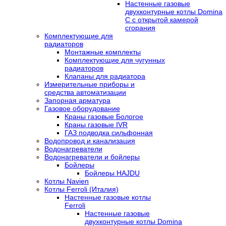
Настенные газовые
двухконтурные котлы Domina
C с открытой камерой
сгорания
Комплектующие для
радиаторов
Монтажные комплекты
Комплектующие для чугунных
радиаторов
Клапаны для радиатора
Измерительные приборы и
средства автоматизации
Запорная арматура
Газовое оборудование
Краны газовые Бологое
Краны газовые IVR
ГАЗ подводка сильфонная
Водопровод и канализация
Водонагреватели
Водонагреватели и бойлеры
Бойлеры
Бойлеры HAJDU
Котлы Navien
Котлы Ferroli (Италия)
Настенные газовые котлы
Ferroli
Настенные газовые
двухконтурные котлы Domina