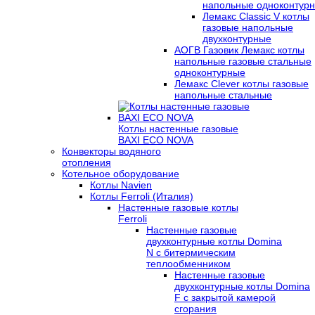
напольные одноконтур
Лемакс Classic V котлы
газовые напольные
двухконтурные
АОГВ Газовик Лемакс котлы
напольные газовые стальные
одноконтурные
Лемакс Clever котлы газовые
напольные стальные
Котлы настенные газовые
BAXI ECO NOVA
Конвекторы водяного
отопления
Котельное оборудование
Котлы Navien
Котлы Ferroli (Италия)
Настенные газовые котлы
Ferroli
Настенные газовые
двухконтурные котлы Domina
N с битермическим
теплообменником
Настенные газовые
двухконтурные котлы Domina
F с закрытой камерой
сгорания