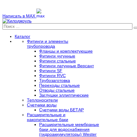
Написать в MAX
Каталог
Фитинги и элементы
трубопровода
Фланцы и комплектующие
Фитинги чугунные
Фитинги стальные
Фитинги латунные Версант
Фитинги SF
Фитинги RVC
Трубозаготовка
Переходы стальные
Отводы стальные
Заглушки эллиптические
Теплоносители
Счетчики воды
Счетчики воды БЕТАР
Расширительные и
накопительные баки
Расширительные мембраные
баки для водоснабжения
(гидроаккумуляторы) Wester