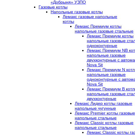
«Добрыня» УЗПО
Газовые котлы
Напольные газовые котлы
Лемакс газовые напольные
котлы
Лемакс Премиум котлы
напольные газовые стальные
Лемакс Премиум котлы
напольные газовые ста
одноконтурные
Лемакс Премиум NB ко
напольные газовые
двухконтурные c автома
Nova Sit
Лемакс Премиум N кот
напольные газовые
одноконтурные c автом
Nova Sit
Лемакс Премиум B кот
напольные газовые ста
двухконтурные
Лемакс Лидер котлы газовые
напольные чугунные
Лемакс Premier котлы газовые
напольные стальные
Лемакс Classic котлы газовые
напольные стальные
Лемакс Classic котлы г