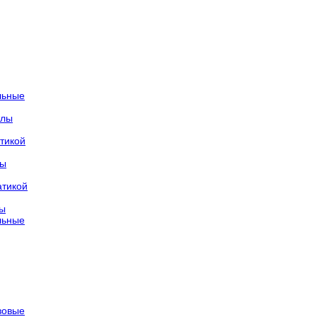
льные
тлы
тикой
лы
атикой
лы
льные
азовые