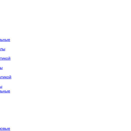
льные
тлы
тикой
лы
атикой
лы
льные
азовые