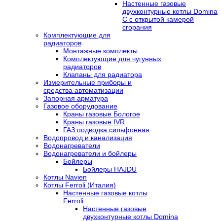
Настенные газовые
двухконтурные котлы Domina
C с открытой камерой
сгорания
Комплектующие для
радиаторов
Монтажные комплекты
Комплектующие для чугунных
радиаторов
Клапаны для радиатора
Измерительные приборы и
средства автоматизации
Запорная арматура
Газовое оборудование
Краны газовые Бологое
Краны газовые IVR
ГАЗ подводка сильфонная
Водопровод и канализация
Водонагреватели
Водонагреватели и бойлеры
Бойлеры
Бойлеры HAJDU
Котлы Navien
Котлы Ferroli (Италия)
Настенные газовые котлы
Ferroli
Настенные газовые
двухконтурные котлы Domina