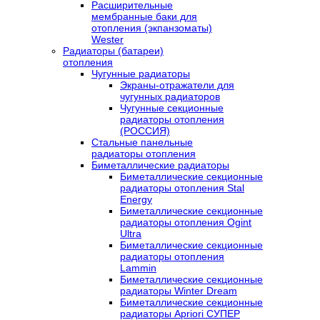
Расширительные
мембранные баки для
отопления (экпанзоматы)
Wester
Радиаторы (батареи)
отопления
Чугунные радиаторы
Экраны-отражатели для
чугунных радиаторов
Чугунные секционные
радиаторы отопления
(РОССИЯ)
Стальные панельные
радиаторы отопления
Биметаллические радиаторы
Биметаллические секционные
радиаторы отопления Stal
Energy
Биметаллические секционные
радиаторы отопления Ogint
Ultra
Биметаллические секционные
радиаторы отопления
Lammin
Биметаллические секционные
радиаторы Winter Dream
Биметаллические секционные
радиаторы Apriori СУПЕР