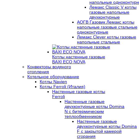
напольные одноконтур
Лемакс Classic V котлы
газовые напольные
двухконтурные
АОГВ Газовик Лемакс котлы
напольные газовые стальные
одноконтурные
Лемакс Clever котлы газовые
напольные стальные
Котлы настенные газовые
BAXI ECO NOVA
Конвекторы водяного
отопления
Котельное оборудование
Котлы Navien
Котлы Ferroli (Италия)
Настенные газовые котлы
Ferroli
Настенные газовые
двухконтурные котлы Domina
N с битермическим
теплообменником
Настенные газовые
двухконтурные котлы Domina
F с закрытой камерой
сгорания