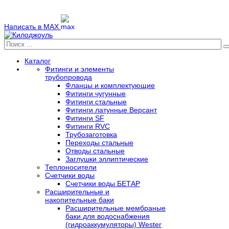
Написать в MAX
Каталог
Фитинги и элементы
трубопровода
Фланцы и комплектующие
Фитинги чугунные
Фитинги стальные
Фитинги латунные Версант
Фитинги SF
Фитинги RVC
Трубозаготовка
Переходы стальные
Отводы стальные
Заглушки эллиптические
Теплоносители
Счетчики воды
Счетчики воды БЕТАР
Расширительные и
накопительные баки
Расширительные мембраные
баки для водоснабжения
(гидроаккумуляторы) Wester