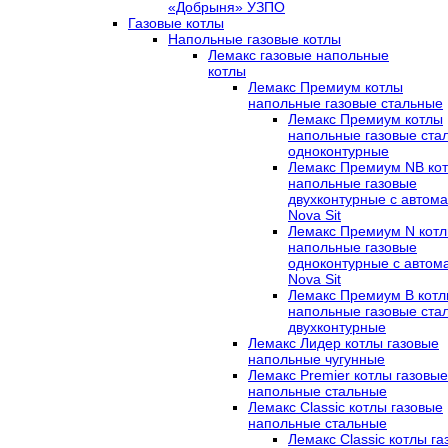
«Добрыня» УЗПО
Газовые котлы
Напольные газовые котлы
Лемакс газовые напольные
котлы
Лемакс Премиум котлы
напольные газовые стальные
Лемакс Премиум котлы
напольные газовые ста
одноконтурные
Лемакс Премиум NB ко
напольные газовые
двухконтурные c автома
Nova Sit
Лемакс Премиум N кот
напольные газовые
одноконтурные c автом
Nova Sit
Лемакс Премиум B кот
напольные газовые ста
двухконтурные
Лемакс Лидер котлы газовые
напольные чугунные
Лемакс Premier котлы газовые
напольные стальные
Лемакс Classic котлы газовые
напольные стальные
Лемакс Classic котлы г