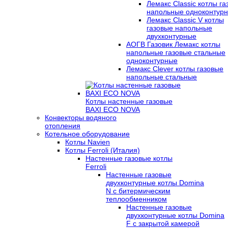
Лемакс Classic котлы г
напольные одноконтур
Лемакс Classic V котлы
газовые напольные
двухконтурные
АОГВ Газовик Лемакс котлы
напольные газовые стальные
одноконтурные
Лемакс Clever котлы газовые
напольные стальные
Котлы настенные газовые
BAXI ECO NOVA
Конвекторы водяного
отопления
Котельное оборудование
Котлы Navien
Котлы Ferroli (Италия)
Настенные газовые котлы
Ferroli
Настенные газовые
двухконтурные котлы Domina
N с битермическим
теплообменником
Настенные газовые
двухконтурные котлы Domina
F с закрытой камерой