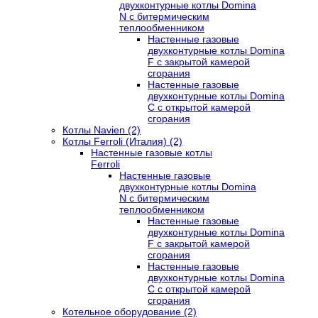
двухконтурные котлы Domina
N с битермическим
теплообменником
Настенные газовые
двухконтурные котлы Domina
F с закрытой камерой
сгорания
Настенные газовые
двухконтурные котлы Domina
C с открытой камерой
сгорания
Котлы Navien (2)
Котлы Ferroli (Италия) (2)
Настенные газовые котлы
Ferroli
Настенные газовые
двухконтурные котлы Domina
N с битермическим
теплообменником
Настенные газовые
двухконтурные котлы Domina
F с закрытой камерой
сгорания
Настенные газовые
двухконтурные котлы Domina
C с открытой камерой
сгорания
Котельное оборудование (2)