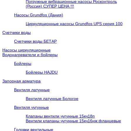
Погружные вибрационные насосы Росконтроль
(Россия) СУПЕР ЦЕНА !!!
Насосы Grundfos (Дания)
Циркуляционные насосы Grundfos UPS серия 100
Счетчики воды
Счетчики воды БЕТАР
Насосы циркуляционные
Водонагреватели и бойлеры
Бойлеры
Бойлеры HAJDU
Запорная арматура
Вентиля латунные
Вентиля латунные Бологое
Вентиля чугунные
Клапаны вентили чугунные 15кч18п
Вентили клапаны чугунные 15кч16нж фланцевые
Головки вентильные