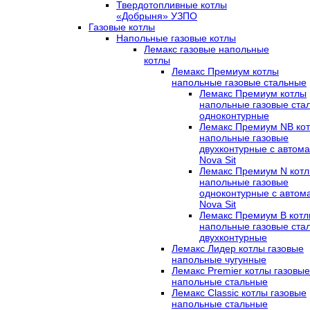
Твердотопливные котлы
«Добрыня» УЗПО
Газовые котлы
Напольные газовые котлы
Лемакс газовые напольные
котлы
Лемакс Премиум котлы
напольные газовые стальные
Лемакс Премиум котлы
напольные газовые ста
одноконтурные
Лемакс Премиум NB ко
напольные газовые
двухконтурные c автома
Nova Sit
Лемакс Премиум N кот
напольные газовые
одноконтурные c автом
Nova Sit
Лемакс Премиум B кот
напольные газовые ста
двухконтурные
Лемакс Лидер котлы газовые
напольные чугунные
Лемакс Premier котлы газовые
напольные стальные
Лемакс Classic котлы газовые
напольные стальные