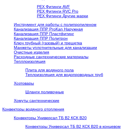
PEX Фитинги AVF
РЕХ Фитинги RVC Pro
РЕХ Фитинги Другие марки
Инструмент для работы с полипропиленом
Канализация ППР ProKan Наружная
Канализация ППР Пластфитинг
Канализация ППР Политрон
Ключ трубный (газовый) и трещетка
Манжеты уплотнительные для канализации
Очистные изделия
Расходные сантехнические материалы
Тепллоизоляция
Плита для водяного пола
Теплоизоляция для водопроводных труб
Хозтовары
Шланги поливочные
Хомуты сантехнические
Конвекторы водяного отопления
Конвекторы Универсал ТБ В2 КСК В20
Конвекторы Универсал ТБ В2 КСК В20 в концевом