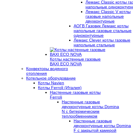
Лемакс Classic котлы г
напольные одноконтур
Лемакс Classic V котлы
газовые напольные
двухконтурные
АОГВ Газовик Лемакс котлы
напольные газовые стальные
одноконтурные
Лемакс Clever котлы газовые
напольные стальные
Котлы настенные газовые
BAXI ECO NOVA
Конвекторы водяного
отопления
Котельное оборудование
Котлы Navien
Котлы Ferroli (Италия)
Настенные газовые котлы
Ferroli
Настенные газовые
двухконтурные котлы Domina
N с битермическим
теплообменником
Настенные газовые
двухконтурные котлы Domina
F с закрытой камерой