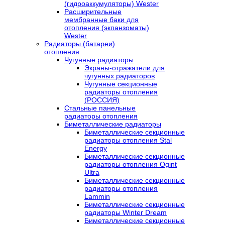
(гидроаккумуляторы) Wester
Расширительные
мембранные баки для
отопления (экпанзоматы)
Wester
Радиаторы (батареи)
отопления
Чугунные радиаторы
Экраны-отражатели для
чугунных радиаторов
Чугунные секционные
радиаторы отопления
(РОССИЯ)
Стальные панельные
радиаторы отопления
Биметаллические радиаторы
Биметаллические секционные
радиаторы отопления Stal
Energy
Биметаллические секционные
радиаторы отопления Ogint
Ultra
Биметаллические секционные
радиаторы отопления
Lammin
Биметаллические секционные
радиаторы Winter Dream
Биметаллические секционные