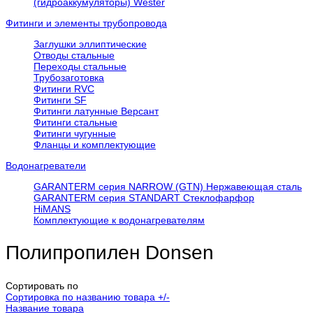
(гидроаккумуляторы) Wester
Фитинги и элементы трубопровода
Заглушки эллиптические
Отводы стальные
Переходы стальные
Трубозаготовка
Фитинги RVC
Фитинги SF
Фитинги латунные Версант
Фитинги стальные
Фитинги чугунные
Фланцы и комплектующие
Водонагреватели
GARANTERM серия NARROW (GTN) Нержавеющая сталь
GARANTERM серия STANDART Стеклофарфор
HiMANS
Комплектующие к водонагревателям
Полипропилен Donsen
Сортировать по
Сортировка по названию товара +/-
Название товара