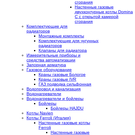
сгорания
Настенные газовые
двухконтурные котлы Domina
C с открытой камерой
сгорания
Комплектующие для
радиаторов
Монтажные комплекты
Комплектующие для чугунных
радиаторов
Клапаны для радиатора
Измерительные приборы и
средства автоматизации
Запорная арматура
Газовое оборудование
Краны газовые Бологое
Краны газовые IVR
ГАЗ подводка сильфонная
Водопровод и канализация
Водонагреватели
Водонагреватели и бойлеры
Бойлеры
Бойлеры HAJDU
Котлы Navien
Котлы Ferroli (Италия)
Настенные газовые котлы
Ferroli
Настенные газовые