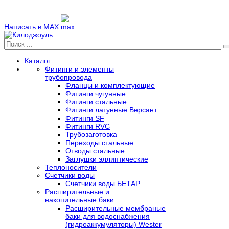
Написать в MAX
Каталог
Фитинги и элементы
трубопровода
Фланцы и комплектующие
Фитинги чугунные
Фитинги стальные
Фитинги латунные Версант
Фитинги SF
Фитинги RVC
Трубозаготовка
Переходы стальные
Отводы стальные
Заглушки эллиптические
Теплоносители
Счетчики воды
Счетчики воды БЕТАР
Расширительные и
накопительные баки
Расширительные мембраные
баки для водоснабжения
(гидроаккумуляторы) Wester