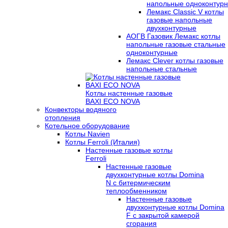
напольные одноконтур
Лемакс Classic V котлы
газовые напольные
двухконтурные
АОГВ Газовик Лемакс котлы
напольные газовые стальные
одноконтурные
Лемакс Clever котлы газовые
напольные стальные
Котлы настенные газовые
BAXI ECO NOVA
Конвекторы водяного
отопления
Котельное оборудование
Котлы Navien
Котлы Ferroli (Италия)
Настенные газовые котлы
Ferroli
Настенные газовые
двухконтурные котлы Domina
N с битермическим
теплообменником
Настенные газовые
двухконтурные котлы Domina
F с закрытой камерой
сгорания