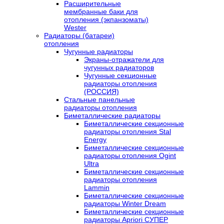
Расширительные
мембранные баки для
отопления (экпанзоматы)
Wester
Радиаторы (батареи)
отопления
Чугунные радиаторы
Экраны-отражатели для
чугунных радиаторов
Чугунные секционные
радиаторы отопления
(РОССИЯ)
Стальные панельные
радиаторы отопления
Биметаллические радиаторы
Биметаллические секционные
радиаторы отопления Stal
Energy
Биметаллические секционные
радиаторы отопления Ogint
Ultra
Биметаллические секционные
радиаторы отопления
Lammin
Биметаллические секционные
радиаторы Winter Dream
Биметаллические секционные
радиаторы Apriori СУПЕР