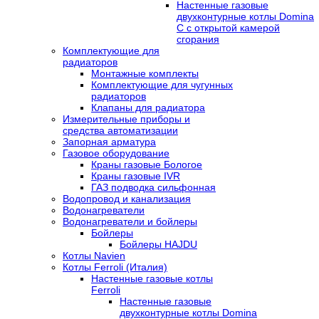
Настенные газовые
двухконтурные котлы Domina
C с открытой камерой
сгорания
Комплектующие для
радиаторов
Монтажные комплекты
Комплектующие для чугунных
радиаторов
Клапаны для радиатора
Измерительные приборы и
средства автоматизации
Запорная арматура
Газовое оборудование
Краны газовые Бологое
Краны газовые IVR
ГАЗ подводка сильфонная
Водопровод и канализация
Водонагреватели
Водонагреватели и бойлеры
Бойлеры
Бойлеры HAJDU
Котлы Navien
Котлы Ferroli (Италия)
Настенные газовые котлы
Ferroli
Настенные газовые
двухконтурные котлы Domina