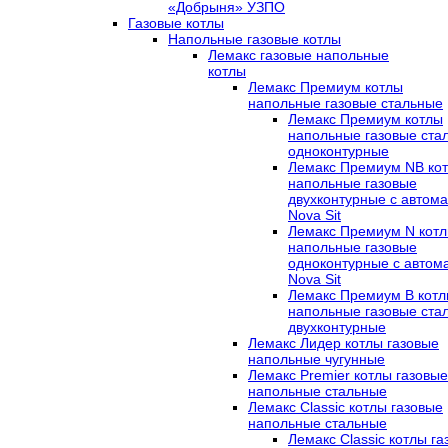
«Добрыня» УЗПО
Газовые котлы
Напольные газовые котлы
Лемакс газовые напольные
котлы
Лемакс Премиум котлы
напольные газовые стальные
Лемакс Премиум котлы
напольные газовые ста
одноконтурные
Лемакс Премиум NB ко
напольные газовые
двухконтурные c автома
Nova Sit
Лемакс Премиум N кот
напольные газовые
одноконтурные c автом
Nova Sit
Лемакс Премиум B кот
напольные газовые ста
двухконтурные
Лемакс Лидер котлы газовые
напольные чугунные
Лемакс Premier котлы газовые
напольные стальные
Лемакс Classic котлы газовые
напольные стальные
Лемакс Classic котлы г