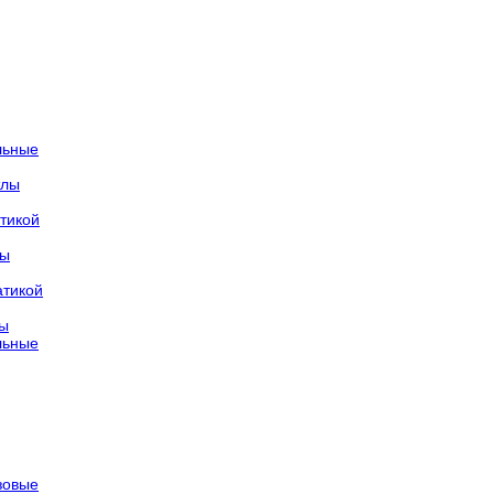
льные
тлы
тикой
лы
атикой
лы
льные
азовые