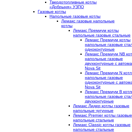
Твердотопливные котлы
«Добрыня» УЗПО
Газовые котлы
Напольные газовые котлы
Лемакс газовые напольные
котлы
Лемакс Премиум котлы
напольные газовые стальные
Лемакс Премиум котлы
напольные газовые ста
одноконтурные
Лемакс Премиум NB ко
напольные газовые
двухконтурные c автома
Nova Sit
Лемакс Премиум N кот
напольные газовые
одноконтурные c автом
Nova Sit
Лемакс Премиум B кот
напольные газовые ста
двухконтурные
Лемакс Лидер котлы газовые
напольные чугунные
Лемакс Premier котлы газовые
напольные стальные
Лемакс Classic котлы газовые
напольные стальные