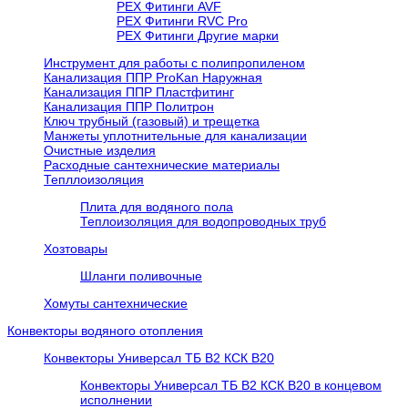
PEX Фитинги AVF
РЕХ Фитинги RVC Pro
РЕХ Фитинги Другие марки
Инструмент для работы с полипропиленом
Канализация ППР ProKan Наружная
Канализация ППР Пластфитинг
Канализация ППР Политрон
Ключ трубный (газовый) и трещетка
Манжеты уплотнительные для канализации
Очистные изделия
Расходные сантехнические материалы
Тепллоизоляция
Плита для водяного пола
Теплоизоляция для водопроводных труб
Хозтовары
Шланги поливочные
Хомуты сантехнические
Конвекторы водяного отопления
Конвекторы Универсал ТБ В2 КСК В20
Конвекторы Универсал ТБ В2 КСК В20 в концевом
исполнении