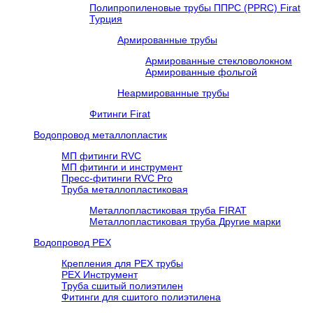
Полипропиленовые трубы ППРС (PPRC) Firat
Турция
Армированные трубы
Армированные стекловолокном
Армированные фольгой
Неармированные трубы
Фитинги Firat
Водопровод металлопластик
МП фитинги RVC
МП фитинги и инструмент
Пресс-фитинги RVC Pro
Труба металлопластиковая
Металлопластиковая труба FIRAT
Металлопластиковая труба Другие марки
Водопровод РЕХ
Крепления для РЕХ трубы
РЕХ Инструмент
Труба сшитый полиэтилен
Фитинги для сшитого полиэтилена