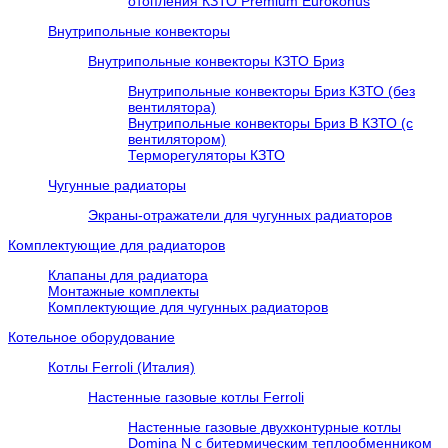
отопления КЗТО Premium Eurokonus
Внутрипольные конвекторы
Внутрипольные конвекторы КЗТО Бриз
Внутрипольные конвекторы Бриз КЗТО (без
вентилятора)
Внутрипольные конвекторы Бриз В КЗТО (с
вентилятором)
Терморегуляторы КЗТО
Чугунные радиаторы
Экраны-отражатели для чугунных радиаторов
Комплектующие для радиаторов
Клапаны для радиатора
Монтажные комплекты
Комплектующие для чугунных радиаторов
Котельное оборудование
Котлы Ferroli (Италия)
Настенные газовые котлы Ferroli
Настенные газовые двухконтурные котлы
Domina N с битермическим теплообменником