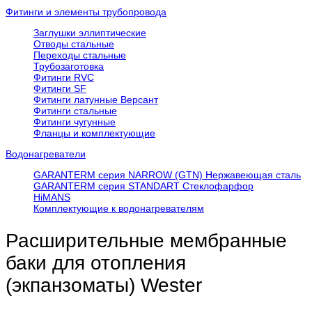
Фитинги и элементы трубопровода
Заглушки эллиптические
Отводы стальные
Переходы стальные
Трубозаготовка
Фитинги RVC
Фитинги SF
Фитинги латунные Версант
Фитинги стальные
Фитинги чугунные
Фланцы и комплектующие
Водонагреватели
GARANTERM серия NARROW (GTN) Нержавеющая сталь
GARANTERM серия STANDART Стеклофарфор
HiMANS
Комплектующие к водонагревателям
Расширительные мембранные
баки для отопления
(экпанзоматы) Wester