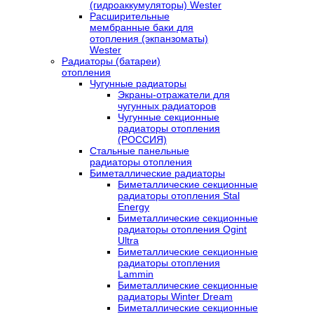
(гидроаккумуляторы) Wester
Расширительные
мембранные баки для
отопления (экпанзоматы)
Wester
Радиаторы (батареи)
отопления
Чугунные радиаторы
Экраны-отражатели для
чугунных радиаторов
Чугунные секционные
радиаторы отопления
(РОССИЯ)
Стальные панельные
радиаторы отопления
Биметаллические радиаторы
Биметаллические секционные
радиаторы отопления Stal
Energy
Биметаллические секционные
радиаторы отопления Ogint
Ultra
Биметаллические секционные
радиаторы отопления
Lammin
Биметаллические секционные
радиаторы Winter Dream
Биметаллические секционные