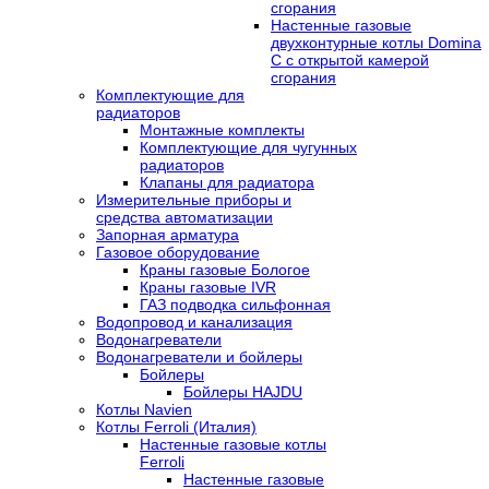
сгорания
Настенные газовые
двухконтурные котлы Domina
C с открытой камерой
сгорания
Комплектующие для
радиаторов
Монтажные комплекты
Комплектующие для чугунных
радиаторов
Клапаны для радиатора
Измерительные приборы и
средства автоматизации
Запорная арматура
Газовое оборудование
Краны газовые Бологое
Краны газовые IVR
ГАЗ подводка сильфонная
Водопровод и канализация
Водонагреватели
Водонагреватели и бойлеры
Бойлеры
Бойлеры HAJDU
Котлы Navien
Котлы Ferroli (Италия)
Настенные газовые котлы
Ferroli
Настенные газовые