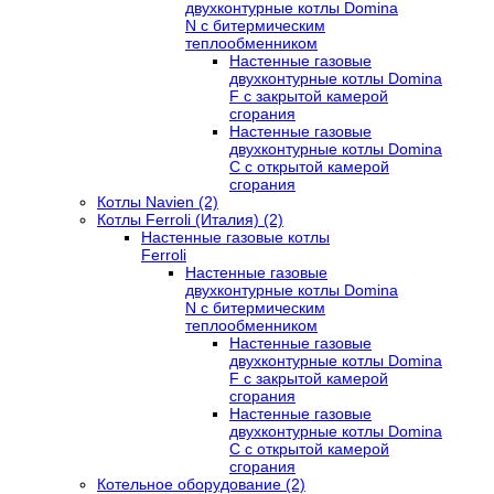
двухконтурные котлы Domina
N с битермическим
теплообменником
Настенные газовые
двухконтурные котлы Domina
F с закрытой камерой
сгорания
Настенные газовые
двухконтурные котлы Domina
C с открытой камерой
сгорания
Котлы Navien (2)
Котлы Ferroli (Италия) (2)
Настенные газовые котлы
Ferroli
Настенные газовые
двухконтурные котлы Domina
N с битермическим
теплообменником
Настенные газовые
двухконтурные котлы Domina
F с закрытой камерой
сгорания
Настенные газовые
двухконтурные котлы Domina
C с открытой камерой
сгорания
Котельное оборудование (2)