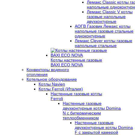
Лемакс Classic котлы г
напольные одноконтур
Лемакс Classic V котлы
газовые напольные
двухконтурные
АОГВ Газовик Лемакс котлы
напольные газовые стальные
одноконтурные
Лемакс Clever котлы газовые
напольные стальные
Котлы настенные газовые
BAXI ECO NOVA
Конвекторы водяного
отопления
Котельное оборудование
Котлы Navien
Котлы Ferroli (Италия)
Настенные газовые котлы
Ferroli
Настенные газовые
двухконтурные котлы Domina
N с битермическим
теплообменником
Настенные газовые
двухконтурные котлы Domina
F с закрытой камерой