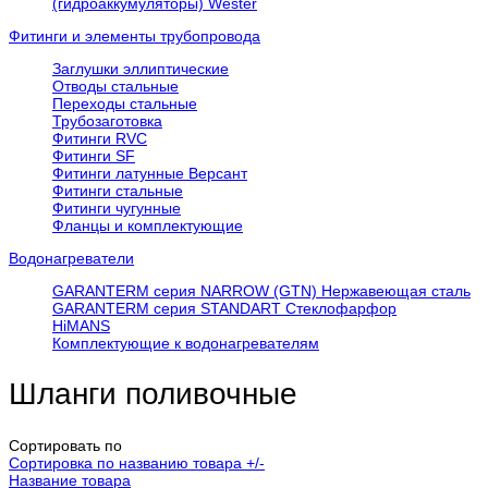
(гидроаккумуляторы) Wester
Фитинги и элементы трубопровода
Заглушки эллиптические
Отводы стальные
Переходы стальные
Трубозаготовка
Фитинги RVC
Фитинги SF
Фитинги латунные Версант
Фитинги стальные
Фитинги чугунные
Фланцы и комплектующие
Водонагреватели
GARANTERM серия NARROW (GTN) Нержавеющая сталь
GARANTERM серия STANDART Стеклофарфор
HiMANS
Комплектующие к водонагревателям
Шланги поливочные
Сортировать по
Сортировка по названию товара +/-
Название товара