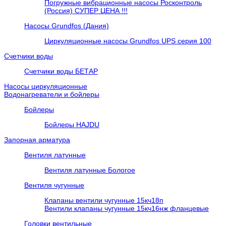
Погружные вибрационные насосы Росконтроль
(Россия) СУПЕР ЦЕНА !!!
Насосы Grundfos (Дания)
Циркуляционные насосы Grundfos UPS серия 100
Счетчики воды
Счетчики воды БЕТАР
Насосы циркуляционные
Водонагреватели и бойлеры
Бойлеры
Бойлеры HAJDU
Запорная арматура
Вентиля латунные
Вентиля латунные Бологое
Вентиля чугунные
Клапаны вентили чугунные 15кч18п
Вентили клапаны чугунные 15кч16нж фланцевые
Головки вентильные