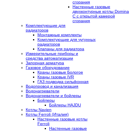
сгорания
Настенные газовые
двухконтурные котлы Domina
C с открытой камерой
сгорания
Комплектующие для
радиаторов
Монтажные комплекты
Комплектующие для чугунных
радиаторов
Клапаны для радиатора
Измерительные приборы и
средства автоматизации
Запорная арматура
Газовое оборудование
Краны газовые Бологое
Краны газовые IVR
ГАЗ подводка сильфонная
Водопровод и канализация
Водонагреватели
Водонагреватели и бойлеры
Бойлеры
Бойлеры HAJDU
Котлы Navien
Котлы Ferroli (Италия)
Настенные газовые котлы
Ferroli
Настенные газовые