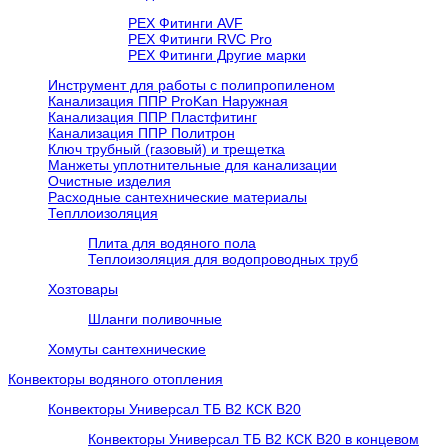
PEX Фитинги AVF
РЕХ Фитинги RVC Pro
РЕХ Фитинги Другие марки
Инструмент для работы с полипропиленом
Канализация ППР ProKan Наружная
Канализация ППР Пластфитинг
Канализация ППР Политрон
Ключ трубный (газовый) и трещетка
Манжеты уплотнительные для канализации
Очистные изделия
Расходные сантехнические материалы
Тепллоизоляция
Плита для водяного пола
Теплоизоляция для водопроводных труб
Хозтовары
Шланги поливочные
Хомуты сантехнические
Конвекторы водяного отопления
Конвекторы Универсал ТБ В2 КСК В20
Конвекторы Универсал ТБ В2 КСК В20 в концевом