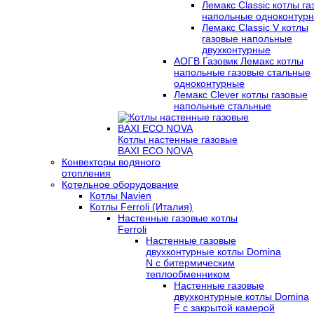
Лемакс Classic котлы г
напольные одноконтур
Лемакс Classic V котлы
газовые напольные
двухконтурные
АОГВ Газовик Лемакс котлы
напольные газовые стальные
одноконтурные
Лемакс Clever котлы газовые
напольные стальные
Котлы настенные газовые
BAXI ECO NOVA
Конвекторы водяного
отопления
Котельное оборудование
Котлы Navien
Котлы Ferroli (Италия)
Настенные газовые котлы
Ferroli
Настенные газовые
двухконтурные котлы Domina
N с битермическим
теплообменником
Настенные газовые
двухконтурные котлы Domina
F с закрытой камерой