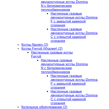
двухконтурные котлы Domina
N с битермическим
теплообменником
Настенные газовые
двухконтурные котлы Domina
F с закрытой камерой
сгорания
Настенные газовые
двухконтурные котлы Domina
C с открытой камерой
сгорания
Котлы Navien (2)
Котлы Ferroli (Италия) (2)
Настенные газовые котлы
Ferroli
Настенные газовые
двухконтурные котлы Domina
N с битермическим
теплообменником
Настенные газовые
двухконтурные котлы Domina
F с закрытой камерой
сгорания
Настенные газовые
двухконтурные котлы Domina
C с открытой камерой
сгорания
Котельное оборудование (2)