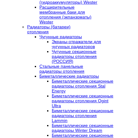
(гидроаккумуляторы) Wester
Расширительные
мембранные баки для
отопления (экпанзоматы)
Wester
Радиаторы (батареи)
отопления
Чугунные радиаторы
Экраны-отражатели для
чугунных радиаторов
Чугунные секционные
радиаторы отопления
(РОССИЯ)
Стальные панельные
радиаторы отопления
Биметаллические радиаторы
Биметаллические секционные
радиаторы отопления Stal
Energy
Биметаллические секционные
радиаторы отопления Ogint
Ultra
Биметаллические секционные
радиаторы отопления
Lammin
Биметаллические секционные
радиаторы Winter Dream
Биметаллические секционные