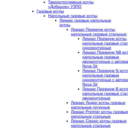
Твердотопливные котлы
«Добрыня» УЗПО
Газовые котлы
Напольные газовые котлы
Лемакс газовые напольные
котлы
Лемакс Премиум котлы
напольные газовые стальные
Лемакс Премиум котлы
напольные газовые ста
одноконтурные
Лемакс Премиум NB ко
напольные газовые
двухконтурные c автома
Nova Sit
Лемакс Премиум N кот
напольные газовые
одноконтурные c автом
Nova Sit
Лемакс Премиум B кот
напольные газовые ста
двухконтурные
Лемакс Лидер котлы газовые
напольные чугунные
Лемакс Premier котлы газовые
напольные стальные
Лемакс Classic котлы газовые
напольные стальные