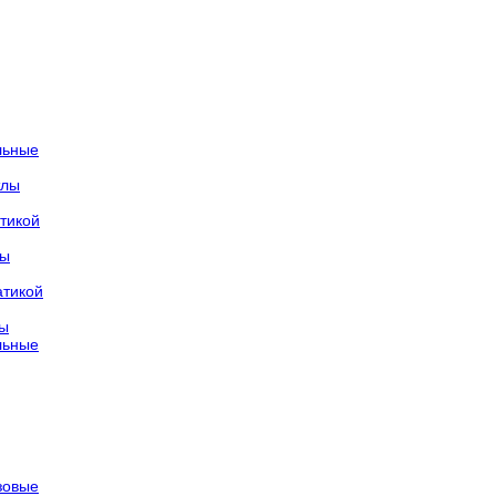
льные
тлы
тикой
лы
атикой
лы
льные
азовые