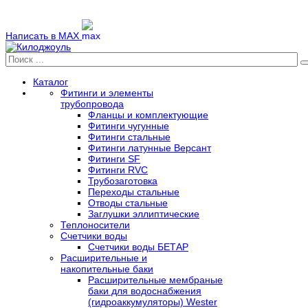
Написать в MAX
Каталог
Фитинги и элементы
трубопровода
Фланцы и комплектующие
Фитинги чугунные
Фитинги стальные
Фитинги латунные Версант
Фитинги SF
Фитинги RVC
Трубозаготовка
Переходы стальные
Отводы стальные
Заглушки эллиптические
Теплоносители
Счетчики воды
Счетчики воды БЕТАР
Расширительные и
накопительные баки
Расширительные мембраные
баки для водоснабжения
(гидроаккумуляторы) Wester