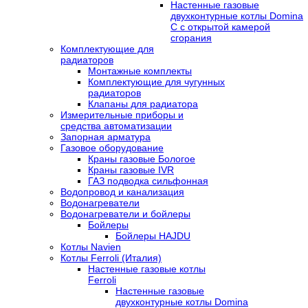
Настенные газовые
двухконтурные котлы Domina
C с открытой камерой
сгорания
Комплектующие для
радиаторов
Монтажные комплекты
Комплектующие для чугунных
радиаторов
Клапаны для радиатора
Измерительные приборы и
средства автоматизации
Запорная арматура
Газовое оборудование
Краны газовые Бологое
Краны газовые IVR
ГАЗ подводка сильфонная
Водопровод и канализация
Водонагреватели
Водонагреватели и бойлеры
Бойлеры
Бойлеры HAJDU
Котлы Navien
Котлы Ferroli (Италия)
Настенные газовые котлы
Ferroli
Настенные газовые
двухконтурные котлы Domina