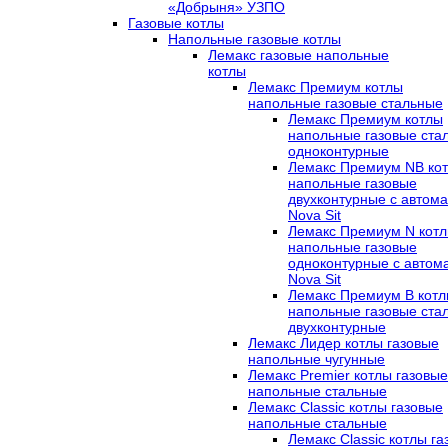
«Добрыня» УЗПО
Газовые котлы
Напольные газовые котлы
Лемакс газовые напольные
котлы
Лемакс Премиум котлы
напольные газовые стальные
Лемакс Премиум котлы
напольные газовые ста
одноконтурные
Лемакс Премиум NB ко
напольные газовые
двухконтурные c автома
Nova Sit
Лемакс Премиум N кот
напольные газовые
одноконтурные c автом
Nova Sit
Лемакс Премиум B кот
напольные газовые ста
двухконтурные
Лемакс Лидер котлы газовые
напольные чугунные
Лемакс Premier котлы газовые
напольные стальные
Лемакс Classic котлы газовые
напольные стальные
Лемакс Classic котлы г