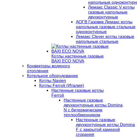
напольные одноконтур
Лемакс Classic V котлы
газовые напольные
двухконтурные
АОГВ Газовик Лемакс котлы
напольные газовые стальные
одноконтурные
Лемакс Clever котлы газовые
напольные стальные
Котлы настенные газовые
BAXI ECO NOVA
Конвекторы водяного
отопления
Котельное оборудование
Котлы Navien
Котлы Ferroli (Италия)
Настенные газовые котлы
Ferroli
Настенные газовые
двухконтурные котлы Domina
N с битермическим
теплообменником
Настенные газовые
двухконтурные котлы Domina
F с закрытой камерой
сгорания