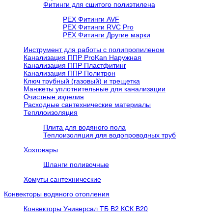
Фитинги для сшитого полиэтилена
PEX Фитинги AVF
РЕХ Фитинги RVC Pro
РЕХ Фитинги Другие марки
Инструмент для работы с полипропиленом
Канализация ППР ProKan Наружная
Канализация ППР Пластфитинг
Канализация ППР Политрон
Ключ трубный (газовый) и трещетка
Манжеты уплотнительные для канализации
Очистные изделия
Расходные сантехнические материалы
Тепллоизоляция
Плита для водяного пола
Теплоизоляция для водопроводных труб
Хозтовары
Шланги поливочные
Хомуты сантехнические
Конвекторы водяного отопления
Конвекторы Универсал ТБ В2 КСК В20