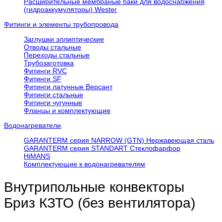
Расширительные мембраные баки для водоснабжения
(гидроаккумуляторы) Wester
Фитинги и элементы трубопровода
Заглушки эллиптические
Отводы стальные
Переходы стальные
Трубозаготовка
Фитинги RVC
Фитинги SF
Фитинги латунные Версант
Фитинги стальные
Фитинги чугунные
Фланцы и комплектующие
Водонагреватели
GARANTERM серия NARROW (GTN) Нержавеющая сталь
GARANTERM серия STANDART Стеклофарфор
HiMANS
Комплектующие к водонагревателям
Внутрипольные конвекторы
Бриз КЗТО (без вентилятора)