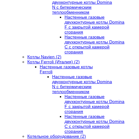
двухконтурные котлы Domina
N с битермическим
теплообменником
Настенные газовые
двухконтурные котлы Domina
F с закрытой камерой
сгорания
Настенные газовые
двухконтурные котлы Domina
C с открытой камерой
сгорания
Котлы Navien (2)
Котлы Ferroli (Италия) (2)
Настенные газовые котлы
Ferroli
Настенные газовые
двухконтурные котлы Domina
N с битермическим
теплообменником
Настенные газовые
двухконтурные котлы Domina
F с закрытой камерой
сгорания
Настенные газовые
двухконтурные котлы Domina
C с открытой камерой
сгорания
Котельное оборудование (2)