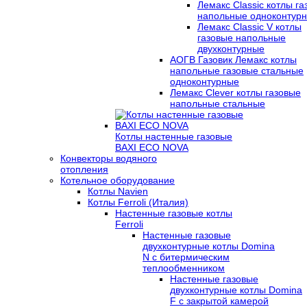
Лемакс Classic котлы г
напольные одноконтур
Лемакс Classic V котлы
газовые напольные
двухконтурные
АОГВ Газовик Лемакс котлы
напольные газовые стальные
одноконтурные
Лемакс Clever котлы газовые
напольные стальные
Котлы настенные газовые
BAXI ECO NOVA
Конвекторы водяного
отопления
Котельное оборудование
Котлы Navien
Котлы Ferroli (Италия)
Настенные газовые котлы
Ferroli
Настенные газовые
двухконтурные котлы Domina
N с битермическим
теплообменником
Настенные газовые
двухконтурные котлы Domina
F с закрытой камерой