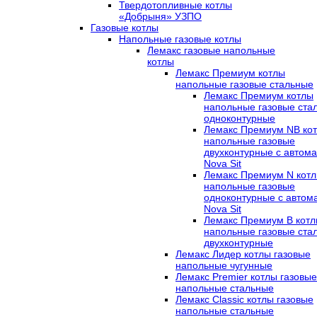
Твердотопливные котлы
«Добрыня» УЗПО
Газовые котлы
Напольные газовые котлы
Лемакс газовые напольные
котлы
Лемакс Премиум котлы
напольные газовые стальные
Лемакс Премиум котлы
напольные газовые ста
одноконтурные
Лемакс Премиум NB ко
напольные газовые
двухконтурные c автома
Nova Sit
Лемакс Премиум N кот
напольные газовые
одноконтурные c автом
Nova Sit
Лемакс Премиум B кот
напольные газовые ста
двухконтурные
Лемакс Лидер котлы газовые
напольные чугунные
Лемакс Premier котлы газовые
напольные стальные
Лемакс Classic котлы газовые
напольные стальные