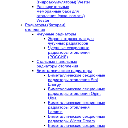
(гидроаккумуляторы) Wester
Расширительные
мембранные баки для
отопления (экпанзоматы)
Wester
Радиаторы (батареи)
отопления
Чугунные радиаторы
Экраны-отражатели для
чугунных радиаторов
Чугунные секционные
радиаторы отопления
(РОССИЯ)
Стальные панельные
радиаторы отопления
Биметаллические радиаторы
Биметаллические секционные
радиаторы отопления Stal
Energy
Биметаллические секционные
радиаторы отопления Ogint
Ultra
Биметаллические секционные
радиаторы отопления
Lammin
Биметаллические секционные
радиаторы Winter Dream
Биметаллические секционные