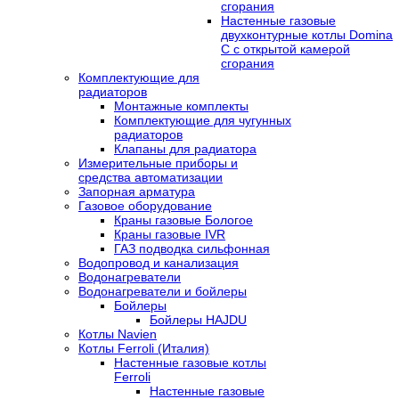
сгорания
Настенные газовые
двухконтурные котлы Domina
C с открытой камерой
сгорания
Комплектующие для
радиаторов
Монтажные комплекты
Комплектующие для чугунных
радиаторов
Клапаны для радиатора
Измерительные приборы и
средства автоматизации
Запорная арматура
Газовое оборудование
Краны газовые Бологое
Краны газовые IVR
ГАЗ подводка сильфонная
Водопровод и канализация
Водонагреватели
Водонагреватели и бойлеры
Бойлеры
Бойлеры HAJDU
Котлы Navien
Котлы Ferroli (Италия)
Настенные газовые котлы
Ferroli
Настенные газовые