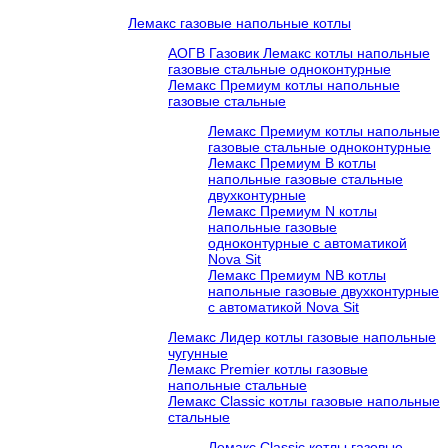
Лемакс газовые напольные котлы
АОГВ Газовик Лемакс котлы напольные
газовые стальные одноконтурные
Лемакс Премиум котлы напольные
газовые стальные
Лемакс Премиум котлы напольные
газовые стальные одноконтурные
Лемакс Премиум B котлы
напольные газовые стальные
двухконтурные
Лемакс Премиум N котлы
напольные газовые
одноконтурные c автоматикой
Nova Sit
Лемакс Премиум NB котлы
напольные газовые двухконтурные
c автоматикой Nova Sit
Лемакс Лидер котлы газовые напольные
чугунные
Лемакс Premier котлы газовые
напольные стальные
Лемакс Classic котлы газовые напольные
стальные
Лемакс Classic котлы газовые