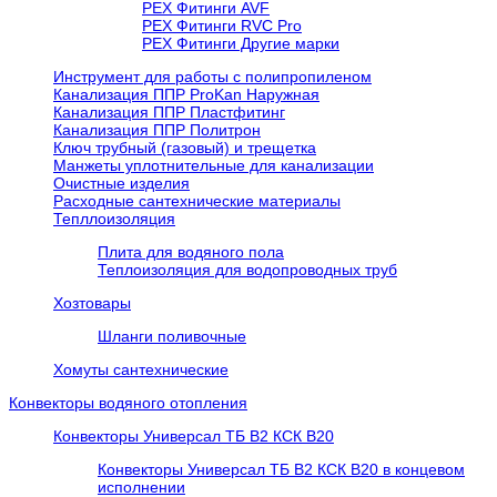
PEX Фитинги AVF
РЕХ Фитинги RVC Pro
РЕХ Фитинги Другие марки
Инструмент для работы с полипропиленом
Канализация ППР ProKan Наружная
Канализация ППР Пластфитинг
Канализация ППР Политрон
Ключ трубный (газовый) и трещетка
Манжеты уплотнительные для канализации
Очистные изделия
Расходные сантехнические материалы
Тепллоизоляция
Плита для водяного пола
Теплоизоляция для водопроводных труб
Хозтовары
Шланги поливочные
Хомуты сантехнические
Конвекторы водяного отопления
Конвекторы Универсал ТБ В2 КСК В20
Конвекторы Универсал ТБ В2 КСК В20 в концевом
исполнении