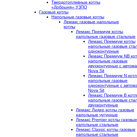
Твердотопливные котлы
«Добрыня» УЗПО
Газовые котлы
Напольные газовые котлы
Лемакс газовые напольные
котлы
Лемакс Премиум котлы
напольные газовые стальные
Лемакс Премиум котлы
напольные газовые ста
одноконтурные
Лемакс Премиум NB ко
напольные газовые
двухконтурные c автома
Nova Sit
Лемакс Премиум N кот
напольные газовые
одноконтурные c автом
Nova Sit
Лемакс Премиум B кот
напольные газовые ста
двухконтурные
Лемакс Лидер котлы газовые
напольные чугунные
Лемакс Premier котлы газовые
напольные стальные
Лемакс Classic котлы газовые
напольные стальные