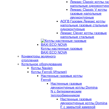
Лемакс Classic котлы г
напольные одноконтур
Лемакс Classic V котлы
газовые напольные
двухконтурные
АОГВ Газовик Лемакс котлы
напольные газовые стальные
одноконтурные
Лемакс Clever котлы газовые
напольные стальные
Котлы настенные газовые
BAXI ECO NOVA
Конвекторы водяного
отопления
Котельное оборудование
Котлы Navien
Котлы Ferroli (Италия)
Настенные газовые котлы
Ferroli
Настенные газовые
двухконтурные котлы Domina
N с битермическим
теплообменником
Настенные газовые
двухконтурные котлы Domina
F с закрытой камерой