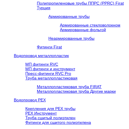
Полипропиленовые трубы ППРС (PPRC) Firat
Турция
Армированные трубы
Армированные стекловолокном
Армированные фольгой
Неармированные трубы
Фитинги Firat
Водопровод металлопластик
МП фитинги RVC
МП фитинги и инструмент
Пресс-фитинги RVC Pro
Труба металлопластиковая
Металлопластиковая труба FIRAT
Металлопластиковая труба Другие марки
Водопровод РЕХ
Крепления для РЕХ трубы
РЕХ Инструмент
Труба сшитый полиэтилен
Фитинги для сшитого полиэтилена