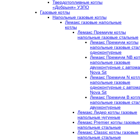
Твердотопливные котлы
«Добрыня» УЗПО
Газовые котлы
Напольные газовые котлы
Лемакс газовые напольные
котлы
Лемакс Премиум котлы
напольные газовые стальные
Лемакс Премиум котлы
напольные газовые ста
одноконтурные
Лемакс Премиум NB ко
напольные газовые
двухконтурные c автома
Nova Sit
Лемакс Премиум N кот
напольные газовые
одноконтурные c автом
Nova Sit
Лемакс Премиум B кот
напольные газовые ста
двухконтурные
Лемакс Лидер котлы газовые
напольные чугунные
Лемакс Premier котлы газовые
напольные стальные
Лемакс Classic котлы газовые
напольные стальные