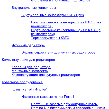
отопления КЗТО Premium Eurokonus
Внутрипольные конвекторы
Внутрипольные конвекторы КЗТО Бриз
Внутрипольные конвекторы Бриз КЗТО (без
вентилятора)
Внутрипольные конвекторы Бриз В КЗТО (с
вентилятором)
Терморегуляторы КЗТО
Чугунные радиаторы
Экраны-отражатели для чугунных радиаторов
Комплектующие для радиаторов
Клапаны для радиатора
Монтажные комплекты
Комплектующие для чугунных радиаторов
Котельное оборудование
Котлы Ferroli (Италия)
Настенные газовые котлы Ferroli
Настенные газовые двухконтурные котлы
Domina N с битермическим теплообменником