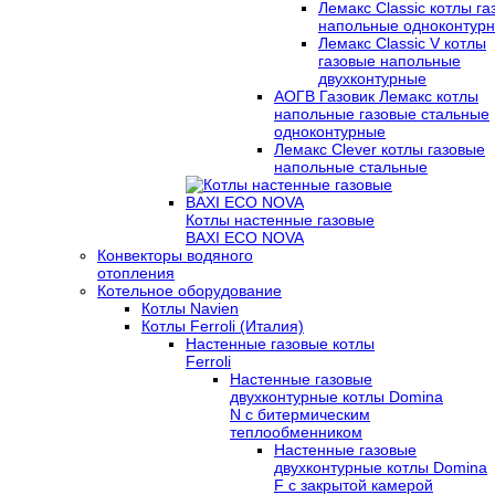
Лемакс Classic котлы г
напольные одноконтур
Лемакс Classic V котлы
газовые напольные
двухконтурные
АОГВ Газовик Лемакс котлы
напольные газовые стальные
одноконтурные
Лемакс Clever котлы газовые
напольные стальные
Котлы настенные газовые
BAXI ECO NOVA
Конвекторы водяного
отопления
Котельное оборудование
Котлы Navien
Котлы Ferroli (Италия)
Настенные газовые котлы
Ferroli
Настенные газовые
двухконтурные котлы Domina
N с битермическим
теплообменником
Настенные газовые
двухконтурные котлы Domina
F с закрытой камерой