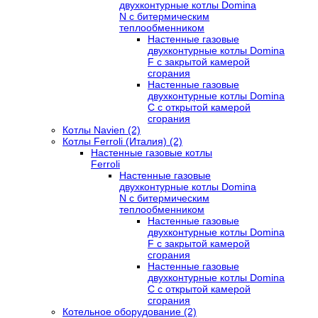
двухконтурные котлы Domina
N с битермическим
теплообменником
Настенные газовые
двухконтурные котлы Domina
F с закрытой камерой
сгорания
Настенные газовые
двухконтурные котлы Domina
C с открытой камерой
сгорания
Котлы Navien (2)
Котлы Ferroli (Италия) (2)
Настенные газовые котлы
Ferroli
Настенные газовые
двухконтурные котлы Domina
N с битермическим
теплообменником
Настенные газовые
двухконтурные котлы Domina
F с закрытой камерой
сгорания
Настенные газовые
двухконтурные котлы Domina
C с открытой камерой
сгорания
Котельное оборудование (2)