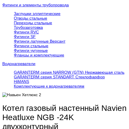
Фитинги и элементы трубопровода
Заглушки эллиптические
Отводы стальные
Переходы стальные
Трубозаготовка
Фитинги RVC
Фитинги SF
Фитинги латунные Версант
Фитинги стальные
Фитинги чугунные
Фланцы и комплектующие
Водонагреватели
GARANTERM серия NARROW (GTN) Нержавеющая сталь
GARANTERM серия STANDART Стеклофарфор
HiMANS
Комплектующие к водонагревателям
Котел газовый настенный Navien
Heatluxe NGB -24K
двухконтурный