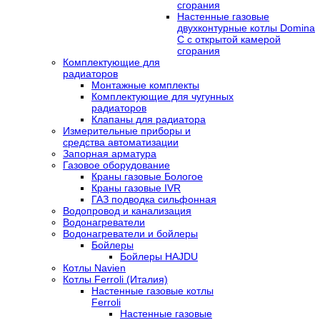
сгорания
Настенные газовые
двухконтурные котлы Domina
C с открытой камерой
сгорания
Комплектующие для
радиаторов
Монтажные комплекты
Комплектующие для чугунных
радиаторов
Клапаны для радиатора
Измерительные приборы и
средства автоматизации
Запорная арматура
Газовое оборудование
Краны газовые Бологое
Краны газовые IVR
ГАЗ подводка сильфонная
Водопровод и канализация
Водонагреватели
Водонагреватели и бойлеры
Бойлеры
Бойлеры HAJDU
Котлы Navien
Котлы Ferroli (Италия)
Настенные газовые котлы
Ferroli
Настенные газовые