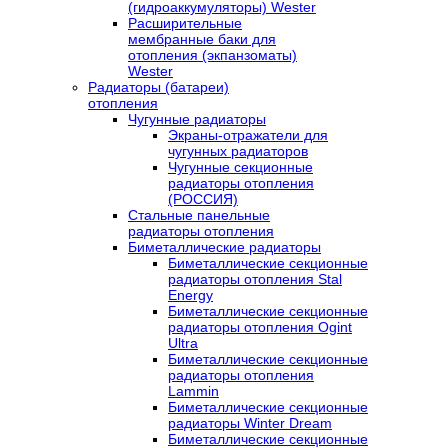
(гидроаккумуляторы) Wester
Расширительные
мембранные баки для
отопления (экпанзоматы)
Wester
Радиаторы (батареи)
отопления
Чугунные радиаторы
Экраны-отражатели для
чугунных радиаторов
Чугунные секционные
радиаторы отопления
(РОССИЯ)
Стальные панельные
радиаторы отопления
Биметаллические радиаторы
Биметаллические секционные
радиаторы отопления Stal
Energy
Биметаллические секционные
радиаторы отопления Ogint
Ultra
Биметаллические секционные
радиаторы отопления
Lammin
Биметаллические секционные
радиаторы Winter Dream
Биметаллические секционные