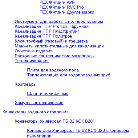
PEX Фитинги AVF
РЕХ Фитинги RVC Pro
РЕХ Фитинги Другие марки
Инструмент для работы с полипропиленом
Канализация ППР ProKan Наружная
Канализация ППР Пластфитинг
Канализация ППР Политрон
Ключ трубный (газовый) и трещетка
Манжеты уплотнительные для канализации
Очистные изделия
Расходные сантехнические материалы
Тепллоизоляция
Плита для водяного пола
Теплоизоляция для водопроводных труб
Хозтовары
Шланги поливочные
Хомуты сантехнические
Конвекторы водяного отопления
Конвекторы Универсал ТБ В2 КСК В20
Конвекторы Универсал ТБ В2 КСК В20 в концевом
исполнении