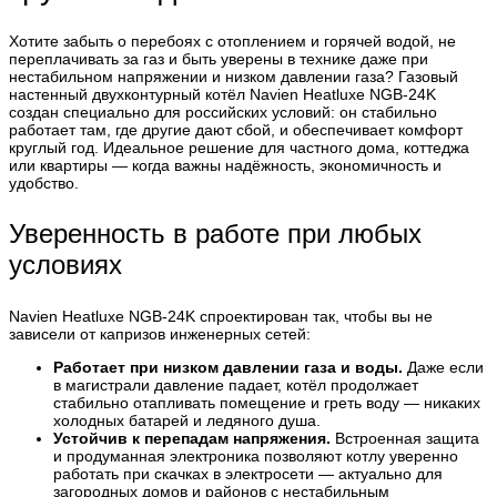
Хотите забыть о перебоях с отоплением и горячей водой, не
переплачивать за газ и быть уверены в технике даже при
нестабильном напряжении и низком давлении газа? Газовый
настенный двухконтурный котёл Navien Heatluxe NGB‑24K
создан специально для российских условий: он стабильно
работает там, где другие дают сбой, и обеспечивает комфорт
круглый год. Идеальное решение для частного дома, коттеджа
или квартиры — когда важны надёжность, экономичность и
удобство.
Уверенность в работе при любых
условиях
Navien Heatluxe NGB‑24K спроектирован так, чтобы вы не
зависели от капризов инженерных сетей:
Работает при низком давлении газа и воды.
Даже если
в магистрали давление падает, котёл продолжает
стабильно отапливать помещение и греть воду — никаких
холодных батарей и ледяного душа.
Устойчив к перепадам напряжения.
Встроенная защита
и продуманная электроника позволяют котлу уверенно
работать при скачках в электросети — актуально для
загородных домов и районов с нестабильным