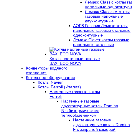
Лемакс Classic котлы г
напольные одноконтур
Лемакс Classic V котлы
газовые напольные
двухконтурные
АОГВ Газовик Лемакс котлы
напольные газовые стальные
одноконтурные
Лемакс Clever котлы газовые
напольные стальные
Котлы настенные газовые
BAXI ECO NOVA
Конвекторы водяного
отопления
Котельное оборудование
Котлы Navien
Котлы Ferroli (Италия)
Настенные газовые котлы
Ferroli
Настенные газовые
двухконтурные котлы Domina
N с битермическим
теплообменником
Настенные газовые
двухконтурные котлы Domina
F с закрытой камерой