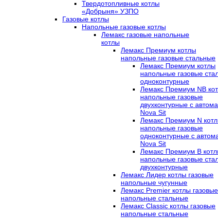
Твердотопливные котлы
«Добрыня» УЗПО
Газовые котлы
Напольные газовые котлы
Лемакс газовые напольные
котлы
Лемакс Премиум котлы
напольные газовые стальные
Лемакс Премиум котлы
напольные газовые ста
одноконтурные
Лемакс Премиум NB ко
напольные газовые
двухконтурные c автома
Nova Sit
Лемакс Премиум N кот
напольные газовые
одноконтурные c автом
Nova Sit
Лемакс Премиум B кот
напольные газовые ста
двухконтурные
Лемакс Лидер котлы газовые
напольные чугунные
Лемакс Premier котлы газовые
напольные стальные
Лемакс Classic котлы газовые
напольные стальные