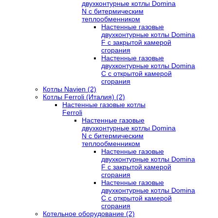
двухконтурные котлы Domina
N с битермическим
теплообменником
Настенные газовые
двухконтурные котлы Domina
F с закрытой камерой
сгорания
Настенные газовые
двухконтурные котлы Domina
C с открытой камерой
сгорания
Котлы Navien (2)
Котлы Ferroli (Италия) (2)
Настенные газовые котлы
Ferroli
Настенные газовые
двухконтурные котлы Domina
N с битермическим
теплообменником
Настенные газовые
двухконтурные котлы Domina
F с закрытой камерой
сгорания
Настенные газовые
двухконтурные котлы Domina
C с открытой камерой
сгорания
Котельное оборудование (2)