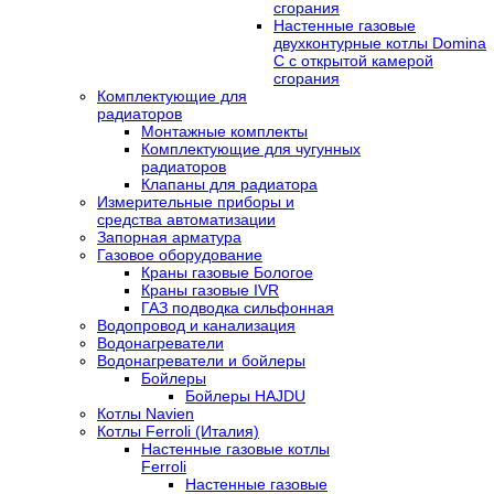
сгорания
Настенные газовые
двухконтурные котлы Domina
C с открытой камерой
сгорания
Комплектующие для
радиаторов
Монтажные комплекты
Комплектующие для чугунных
радиаторов
Клапаны для радиатора
Измерительные приборы и
средства автоматизации
Запорная арматура
Газовое оборудование
Краны газовые Бологое
Краны газовые IVR
ГАЗ подводка сильфонная
Водопровод и канализация
Водонагреватели
Водонагреватели и бойлеры
Бойлеры
Бойлеры HAJDU
Котлы Navien
Котлы Ferroli (Италия)
Настенные газовые котлы
Ferroli
Настенные газовые