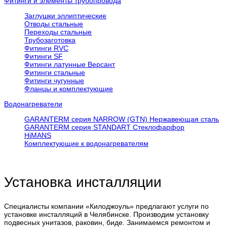
Фитинги и элементы трубопровода
Заглушки эллиптические
Отводы стальные
Переходы стальные
Трубозаготовка
Фитинги RVC
Фитинги SF
Фитинги латунные Версант
Фитинги стальные
Фитинги чугунные
Фланцы и комплектующие
Водонагреватели
GARANTERM серия NARROW (GTN) Нержавеющая сталь
GARANTERM серия STANDART Стеклофарфор
HiMANS
Комплектующие к водонагревателям
Установка инсталляции
Специалисты компании «Килоджоуль» предлагают услуги по
установке инсталляций в Челябинске. Производим установку
подвесных унитазов, раковин, биде. Занимаемся ремонтом и