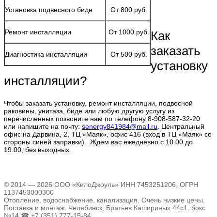
Установка подвесного биде
От 800 руб.
Ремонт инсталляции
От 1000 руб.
Как
заказать
Диагностика инсталляции
От 500 руб.
установку
инсталляции?
Чтобы заказать установку, ремонт инсталляции, подвесной
раковины, унитаза, биде или любую другую услугу из
перечисленных позвоните нам по телефону 8-908-587-32-20
или напишите на почту:
senergy841984@mail.ru
. Центральный
офис на Дарвина, 2, ТЦ «Маяк», офис 416 (вход в ТЦ «Маяк» со
стороны синей заправки). Ждем вас ежедневно с 10.00 до
19.00, без выходных.
© 2014 — 2026 ООО «КилоДжоуль» ИНН 7453251206, ОГРН
1137453000300
Отопление, водоснабжение, канализация. Очень низкие цены.
Поставка и монтаж. Челябинск, Братьев Кашириных 44с1, бокс
№14 ☎ +7 (351) 777-15-84