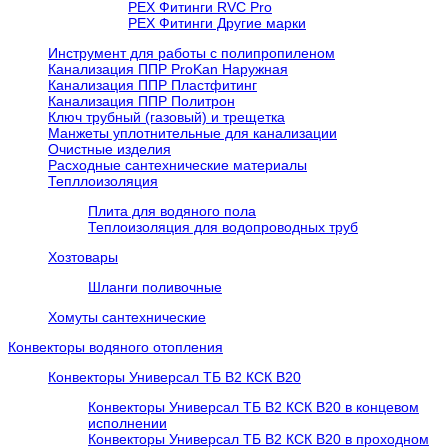
РЕХ Фитинги RVC Pro
РЕХ Фитинги Другие марки
Инструмент для работы с полипропиленом
Канализация ППР ProKan Наружная
Канализация ППР Пластфитинг
Канализация ППР Политрон
Ключ трубный (газовый) и трещетка
Манжеты уплотнительные для канализации
Очистные изделия
Расходные сантехнические материалы
Тепллоизоляция
Плита для водяного пола
Теплоизоляция для водопроводных труб
Хозтовары
Шланги поливочные
Хомуты сантехнические
Конвекторы водяного отопления
Конвекторы Универсал ТБ В2 КСК В20
Конвекторы Универсал ТБ В2 КСК В20 в концевом
исполнении
Конвекторы Универсал ТБ В2 КСК В20 в проходном