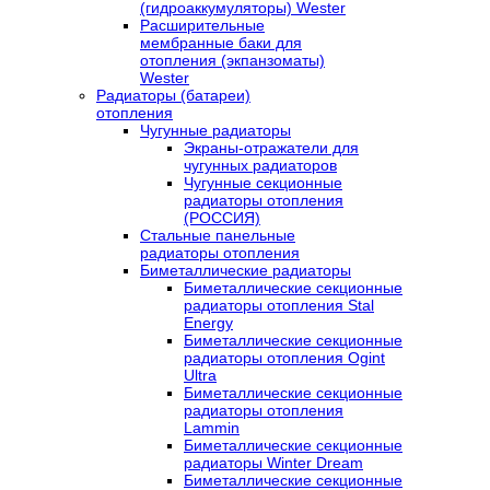
(гидроаккумуляторы) Wester
Расширительные
мембранные баки для
отопления (экпанзоматы)
Wester
Радиаторы (батареи)
отопления
Чугунные радиаторы
Экраны-отражатели для
чугунных радиаторов
Чугунные секционные
радиаторы отопления
(РОССИЯ)
Стальные панельные
радиаторы отопления
Биметаллические радиаторы
Биметаллические секционные
радиаторы отопления Stal
Energy
Биметаллические секционные
радиаторы отопления Ogint
Ultra
Биметаллические секционные
радиаторы отопления
Lammin
Биметаллические секционные
радиаторы Winter Dream
Биметаллические секционные