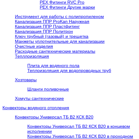
РЕХ Фитинги RVC Pro
РЕХ Фитинги Другие марки
Инструмент для работы с полипропиленом
Канализация ППР ProKan Наружная
Канализация ППР Пластфитинг
Канализация ППР Политрон
Ключ трубный (газовый) и трещетка
Манжеты уплотнительные для канализации
Очистные изделия
Расходные сантехнические материалы
Тепллоизоляция
Плита для водяного пола
Теплоизоляция для водопроводных труб
Хозтовары
Шланги поливочные
Хомуты сантехнические
Конвекторы водяного отопления
Конвекторы Универсал ТБ В2 КСК В20
Конвекторы Универсал ТБ В2 КСК В20 в концевом
исполнении
Конвекторы Универсал ТБ В2 КСК В20 в проходном