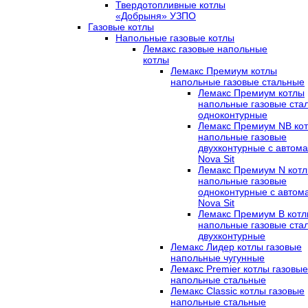
Твердотопливные котлы
«Добрыня» УЗПО
Газовые котлы
Напольные газовые котлы
Лемакс газовые напольные
котлы
Лемакс Премиум котлы
напольные газовые стальные
Лемакс Премиум котлы
напольные газовые ста
одноконтурные
Лемакс Премиум NB ко
напольные газовые
двухконтурные c автома
Nova Sit
Лемакс Премиум N кот
напольные газовые
одноконтурные c автом
Nova Sit
Лемакс Премиум B кот
напольные газовые ста
двухконтурные
Лемакс Лидер котлы газовые
напольные чугунные
Лемакс Premier котлы газовые
напольные стальные
Лемакс Classic котлы газовые
напольные стальные