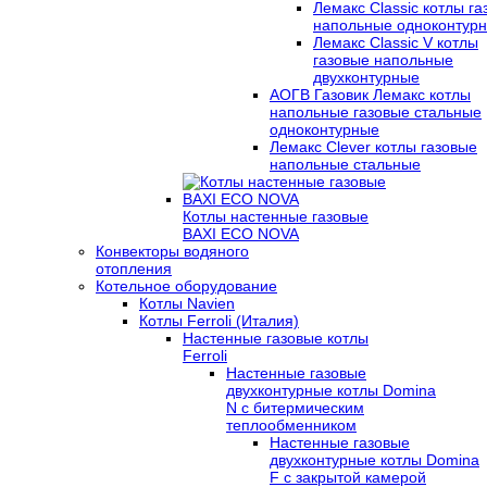
Лемакс Classic котлы г
напольные одноконтур
Лемакс Classic V котлы
газовые напольные
двухконтурные
АОГВ Газовик Лемакс котлы
напольные газовые стальные
одноконтурные
Лемакс Clever котлы газовые
напольные стальные
Котлы настенные газовые
BAXI ECO NOVA
Конвекторы водяного
отопления
Котельное оборудование
Котлы Navien
Котлы Ferroli (Италия)
Настенные газовые котлы
Ferroli
Настенные газовые
двухконтурные котлы Domina
N с битермическим
теплообменником
Настенные газовые
двухконтурные котлы Domina
F с закрытой камерой