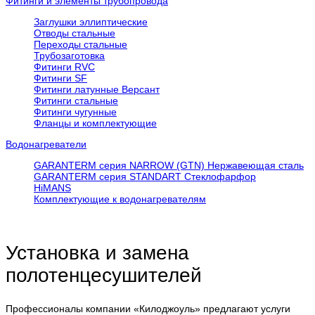
Фитинги и элементы трубопровода
Заглушки эллиптические
Отводы стальные
Переходы стальные
Трубозаготовка
Фитинги RVC
Фитинги SF
Фитинги латунные Версант
Фитинги стальные
Фитинги чугунные
Фланцы и комплектующие
Водонагреватели
GARANTERM серия NARROW (GTN) Нержавеющая сталь
GARANTERM серия STANDART Стеклофарфор
HiMANS
Комплектующие к водонагревателям
Установка и замена
полотенцесушителей
Профессионалы компании «Килоджоуль» предлагают услуги