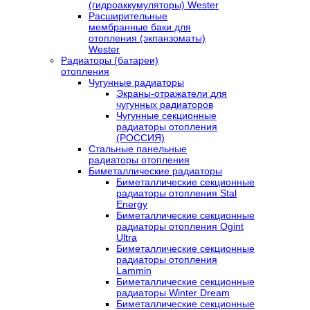
(гидроаккумуляторы) Wester
Расширительные
мембранные баки для
отопления (экпанзоматы)
Wester
Радиаторы (батареи)
отопления
Чугунные радиаторы
Экраны-отражатели для
чугунных радиаторов
Чугунные секционные
радиаторы отопления
(РОССИЯ)
Стальные панельные
радиаторы отопления
Биметаллические радиаторы
Биметаллические секционные
радиаторы отопления Stal
Energy
Биметаллические секционные
радиаторы отопления Ogint
Ultra
Биметаллические секционные
радиаторы отопления
Lammin
Биметаллические секционные
радиаторы Winter Dream
Биметаллические секционные