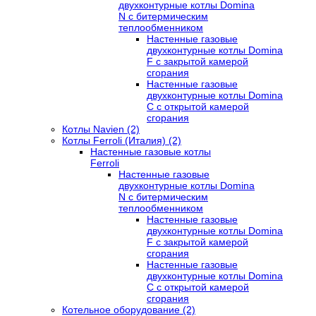
двухконтурные котлы Domina
N с битермическим
теплообменником
Настенные газовые
двухконтурные котлы Domina
F с закрытой камерой
сгорания
Настенные газовые
двухконтурные котлы Domina
C с открытой камерой
сгорания
Котлы Navien (2)
Котлы Ferroli (Италия) (2)
Настенные газовые котлы
Ferroli
Настенные газовые
двухконтурные котлы Domina
N с битермическим
теплообменником
Настенные газовые
двухконтурные котлы Domina
F с закрытой камерой
сгорания
Настенные газовые
двухконтурные котлы Domina
C с открытой камерой
сгорания
Котельное оборудование (2)