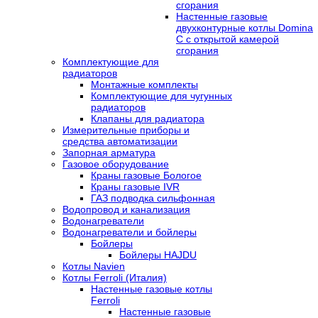
сгорания
Настенные газовые
двухконтурные котлы Domina
C с открытой камерой
сгорания
Комплектующие для
радиаторов
Монтажные комплекты
Комплектующие для чугунных
радиаторов
Клапаны для радиатора
Измерительные приборы и
средства автоматизации
Запорная арматура
Газовое оборудование
Краны газовые Бологое
Краны газовые IVR
ГАЗ подводка сильфонная
Водопровод и канализация
Водонагреватели
Водонагреватели и бойлеры
Бойлеры
Бойлеры HAJDU
Котлы Navien
Котлы Ferroli (Италия)
Настенные газовые котлы
Ferroli
Настенные газовые