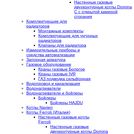
Настенные газовые
двухконтурные котлы Domina
C с открытой камерой
сгорания
Комплектующие для
радиаторов
Монтажные комплекты
Комплектующие для чугунных
радиаторов
Клапаны для радиатора
Измерительные приборы и
средства автоматизации
Запорная арматура
Газовое оборудование
Краны газовые Бологое
Краны газовые IVR
ГАЗ подводка сильфонная
Водопровод и канализация
Водонагреватели
Водонагреватели и бойлеры
Бойлеры
Бойлеры HAJDU
Котлы Navien
Котлы Ferroli (Италия)
Настенные газовые котлы
Ferroli
Настенные газовые
двухконтурные котлы Domina