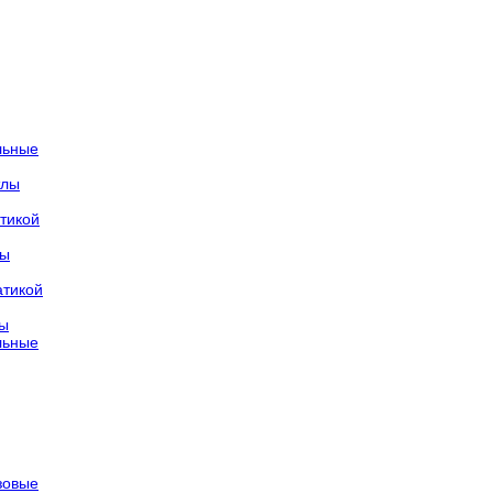
льные
тлы
тикой
лы
атикой
лы
льные
азовые