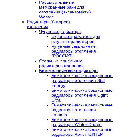
Расширительные
мембранные баки для
отопления (экпанзоматы)
Wester
Радиаторы (батареи)
отопления
Чугунные радиаторы
Экраны-отражатели для
чугунных радиаторов
Чугунные секционные
радиаторы отопления
(РОССИЯ)
Стальные панельные
радиаторы отопления
Биметаллические радиаторы
Биметаллические секционные
радиаторы отопления Stal
Energy
Биметаллические секционные
радиаторы отопления Ogint
Ultra
Биметаллические секционные
радиаторы отопления
Lammin
Биметаллические секционные
радиаторы Winter Dream
Биметаллические секционные
радиаторы Apriori СУПЕР