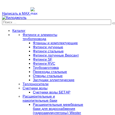
Написать в MAX
Каталог
Фитинги и элементы
трубопровода
Фланцы и комплектующие
Фитинги чугунные
Фитинги стальные
Фитинги латунные Версант
Фитинги SF
Фитинги RVC
Трубозаготовка
Переходы стальные
Отводы стальные
Заглушки эллиптические
Теплоносители
Счетчики воды
Счетчики воды БЕТАР
Расширительные и
накопительные баки
Расширительные мембраные
баки для водоснабжения
(гидроаккумуляторы) Wester