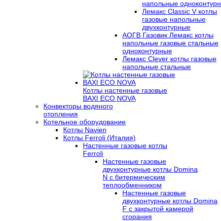
напольные одноконтур
Лемакс Classic V котлы
газовые напольные
двухконтурные
АОГВ Газовик Лемакс котлы
напольные газовые стальные
одноконтурные
Лемакс Clever котлы газовые
напольные стальные
Котлы настенные газовые
BAXI ECO NOVA
Конвекторы водяного
отопления
Котельное оборудование
Котлы Navien
Котлы Ferroli (Италия)
Настенные газовые котлы
Ferroli
Настенные газовые
двухконтурные котлы Domina
N с битермическим
теплообменником
Настенные газовые
двухконтурные котлы Domina
F с закрытой камерой
сгорания