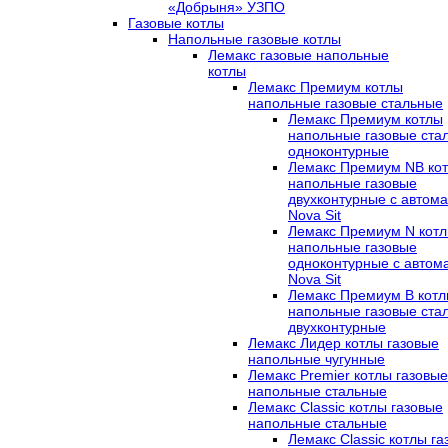
«Добрыня» УЗПО
Газовые котлы
Напольные газовые котлы
Лемакс газовые напольные
котлы
Лемакс Премиум котлы
напольные газовые стальные
Лемакс Премиум котлы
напольные газовые ста
одноконтурные
Лемакс Премиум NB ко
напольные газовые
двухконтурные c автома
Nova Sit
Лемакс Премиум N кот
напольные газовые
одноконтурные c автом
Nova Sit
Лемакс Премиум B кот
напольные газовые ста
двухконтурные
Лемакс Лидер котлы газовые
напольные чугунные
Лемакс Premier котлы газовые
напольные стальные
Лемакс Classic котлы газовые
напольные стальные
Лемакс Classic котлы г