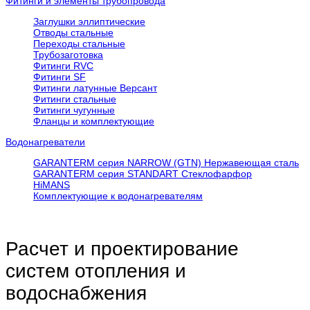
Фитинги и элементы трубопровода
Заглушки эллиптические
Отводы стальные
Переходы стальные
Трубозаготовка
Фитинги RVC
Фитинги SF
Фитинги латунные Версант
Фитинги стальные
Фитинги чугунные
Фланцы и комплектующие
Водонагреватели
GARANTERM серия NARROW (GTN) Нержавеющая сталь
GARANTERM серия STANDART Стеклофарфор
HiMANS
Комплектующие к водонагревателям
Расчет и проектирование
систем отопления и
водоснабжения