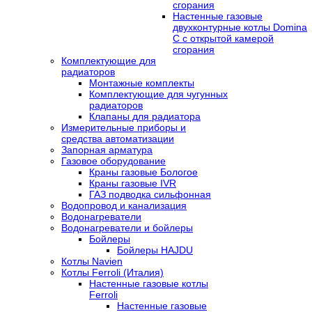
сгорания
Настенные газовые
двухконтурные котлы Domina
C с открытой камерой
сгорания
Комплектующие для
радиаторов
Монтажные комплекты
Комплектующие для чугунных
радиаторов
Клапаны для радиатора
Измерительные приборы и
средства автоматизации
Запорная арматура
Газовое оборудование
Краны газовые Бологое
Краны газовые IVR
ГАЗ подводка сильфонная
Водопровод и канализация
Водонагреватели
Водонагреватели и бойлеры
Бойлеры
Бойлеры HAJDU
Котлы Navien
Котлы Ferroli (Италия)
Настенные газовые котлы
Ferroli
Настенные газовые