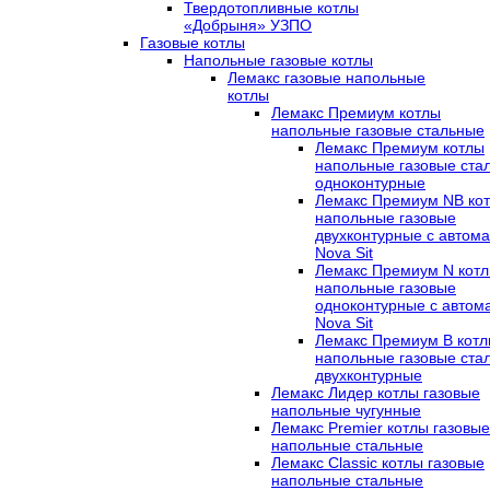
Твердотопливные котлы
«Добрыня» УЗПО
Газовые котлы
Напольные газовые котлы
Лемакс газовые напольные
котлы
Лемакс Премиум котлы
напольные газовые стальные
Лемакс Премиум котлы
напольные газовые ста
одноконтурные
Лемакс Премиум NB ко
напольные газовые
двухконтурные c автома
Nova Sit
Лемакс Премиум N кот
напольные газовые
одноконтурные c автом
Nova Sit
Лемакс Премиум B кот
напольные газовые ста
двухконтурные
Лемакс Лидер котлы газовые
напольные чугунные
Лемакс Premier котлы газовые
напольные стальные
Лемакс Classic котлы газовые
напольные стальные