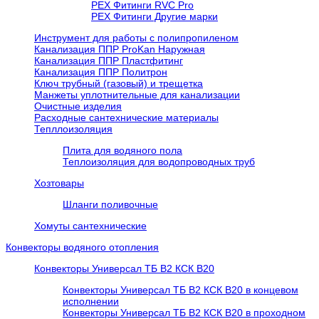
РЕХ Фитинги RVC Pro
РЕХ Фитинги Другие марки
Инструмент для работы с полипропиленом
Канализация ППР ProKan Наружная
Канализация ППР Пластфитинг
Канализация ППР Политрон
Ключ трубный (газовый) и трещетка
Манжеты уплотнительные для канализации
Очистные изделия
Расходные сантехнические материалы
Тепллоизоляция
Плита для водяного пола
Теплоизоляция для водопроводных труб
Хозтовары
Шланги поливочные
Хомуты сантехнические
Конвекторы водяного отопления
Конвекторы Универсал ТБ В2 КСК В20
Конвекторы Универсал ТБ В2 КСК В20 в концевом
исполнении
Конвекторы Универсал ТБ В2 КСК В20 в проходном