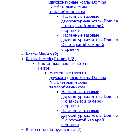
двухконтурные котлы Domina
N с битермическим
теплообменником
Настенные газовые
двухконтурные котлы Domina
F с закрытой камерой
сгорания
Настенные газовые
двухконтурные котлы Domina
C с открытой камерой
сгорания
Котлы Navien (2)
Котлы Ferroli (Италия) (2)
Настенные газовые котлы
Ferroli
Настенные газовые
двухконтурные котлы Domina
N с битермическим
теплообменником
Настенные газовые
двухконтурные котлы Domina
F с закрытой камерой
сгорания
Настенные газовые
двухконтурные котлы Domina
C с открытой камерой
сгорания
Котельное оборудование (2)