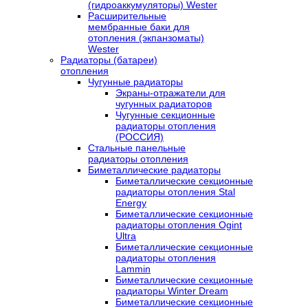
(гидроаккумуляторы) Wester
Расширительные
мембранные баки для
отопления (экпанзоматы)
Wester
Радиаторы (батареи)
отопления
Чугунные радиаторы
Экраны-отражатели для
чугунных радиаторов
Чугунные секционные
радиаторы отопления
(РОССИЯ)
Стальные панельные
радиаторы отопления
Биметаллические радиаторы
Биметаллические секционные
радиаторы отопления Stal
Energy
Биметаллические секционные
радиаторы отопления Ogint
Ultra
Биметаллические секционные
радиаторы отопления
Lammin
Биметаллические секционные
радиаторы Winter Dream
Биметаллические секционные