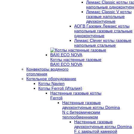
Лемакс Classic котлы г
напольные одноконтур
Лемакс Classic V котлы
газовые напольные
двухконтурные
АОГВ Газовик Лемакс котлы
напольные газовые стальные
одноконтурные
Лемакс Clever котлы газовые
напольные стальные
Котлы настенные газовые
BAXI ECO NOVA
Конвекторы водяного
отопления
Котельное оборудование
Котлы Navien
Котлы Ferroli (Италия)
Настенные газовые котлы
Ferroli
Настенные газовые
двухконтурные котлы Domina
N с битермическим
теплообменником
Настенные газовые
двухконтурные котлы Domina
F с закрытой камерой