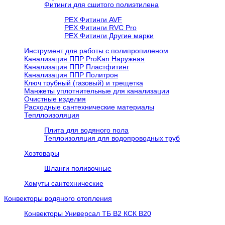
Фитинги для сшитого полиэтилена
PEX Фитинги AVF
РЕХ Фитинги RVC Pro
РЕХ Фитинги Другие марки
Инструмент для работы с полипропиленом
Канализация ППР ProKan Наружная
Канализация ППР Пластфитинг
Канализация ППР Политрон
Ключ трубный (газовый) и трещетка
Манжеты уплотнительные для канализации
Очистные изделия
Расходные сантехнические материалы
Тепллоизоляция
Плита для водяного пола
Теплоизоляция для водопроводных труб
Хозтовары
Шланги поливочные
Хомуты сантехнические
Конвекторы водяного отопления
Конвекторы Универсал ТБ В2 КСК В20