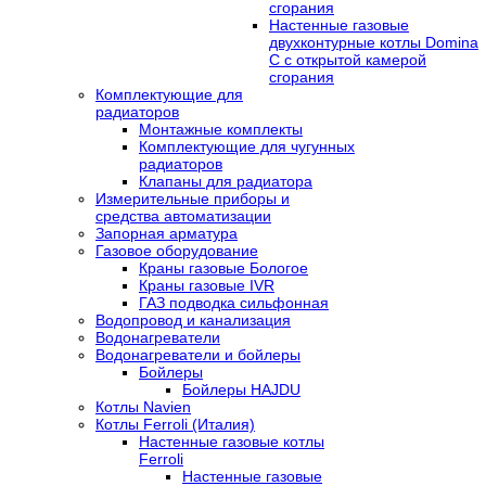
сгорания
Настенные газовые
двухконтурные котлы Domina
C с открытой камерой
сгорания
Комплектующие для
радиаторов
Монтажные комплекты
Комплектующие для чугунных
радиаторов
Клапаны для радиатора
Измерительные приборы и
средства автоматизации
Запорная арматура
Газовое оборудование
Краны газовые Бологое
Краны газовые IVR
ГАЗ подводка сильфонная
Водопровод и канализация
Водонагреватели
Водонагреватели и бойлеры
Бойлеры
Бойлеры HAJDU
Котлы Navien
Котлы Ferroli (Италия)
Настенные газовые котлы
Ferroli
Настенные газовые