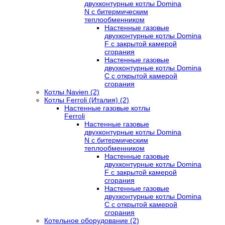
двухконтурные котлы Domina
N с битермическим
теплообменником
Настенные газовые
двухконтурные котлы Domina
F с закрытой камерой
сгорания
Настенные газовые
двухконтурные котлы Domina
C с открытой камерой
сгорания
Котлы Navien (2)
Котлы Ferroli (Италия) (2)
Настенные газовые котлы
Ferroli
Настенные газовые
двухконтурные котлы Domina
N с битермическим
теплообменником
Настенные газовые
двухконтурные котлы Domina
F с закрытой камерой
сгорания
Настенные газовые
двухконтурные котлы Domina
C с открытой камерой
сгорания
Котельное оборудование (2)