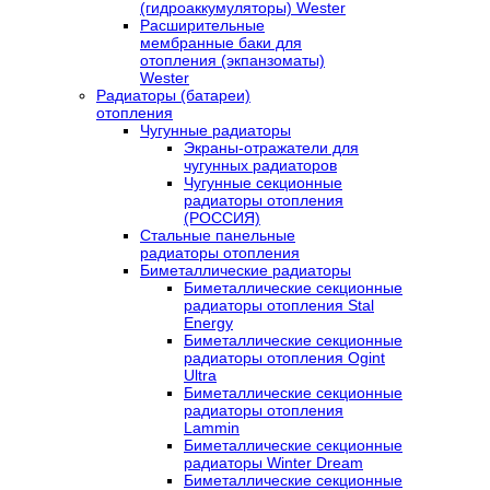
(гидроаккумуляторы) Wester
Расширительные
мембранные баки для
отопления (экпанзоматы)
Wester
Радиаторы (батареи)
отопления
Чугунные радиаторы
Экраны-отражатели для
чугунных радиаторов
Чугунные секционные
радиаторы отопления
(РОССИЯ)
Стальные панельные
радиаторы отопления
Биметаллические радиаторы
Биметаллические секционные
радиаторы отопления Stal
Energy
Биметаллические секционные
радиаторы отопления Ogint
Ultra
Биметаллические секционные
радиаторы отопления
Lammin
Биметаллические секционные
радиаторы Winter Dream
Биметаллические секционные