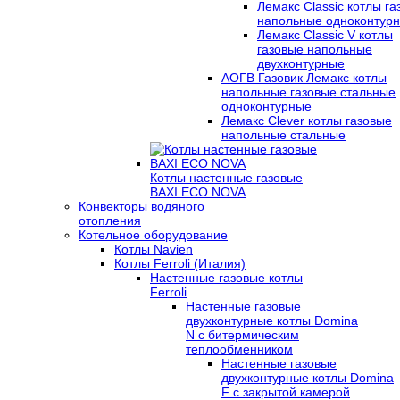
Лемакс Classic котлы г
напольные одноконтур
Лемакс Classic V котлы
газовые напольные
двухконтурные
АОГВ Газовик Лемакс котлы
напольные газовые стальные
одноконтурные
Лемакс Clever котлы газовые
напольные стальные
Котлы настенные газовые
BAXI ECO NOVA
Конвекторы водяного
отопления
Котельное оборудование
Котлы Navien
Котлы Ferroli (Италия)
Настенные газовые котлы
Ferroli
Настенные газовые
двухконтурные котлы Domina
N с битермическим
теплообменником
Настенные газовые
двухконтурные котлы Domina
F с закрытой камерой