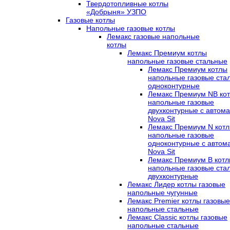
Твердотопливные котлы
«Добрыня» УЗПО
Газовые котлы
Напольные газовые котлы
Лемакс газовые напольные
котлы
Лемакс Премиум котлы
напольные газовые стальные
Лемакс Премиум котлы
напольные газовые ста
одноконтурные
Лемакс Премиум NB ко
напольные газовые
двухконтурные c автома
Nova Sit
Лемакс Премиум N кот
напольные газовые
одноконтурные c автом
Nova Sit
Лемакс Премиум B кот
напольные газовые ста
двухконтурные
Лемакс Лидер котлы газовые
напольные чугунные
Лемакс Premier котлы газовые
напольные стальные
Лемакс Classic котлы газовые
напольные стальные