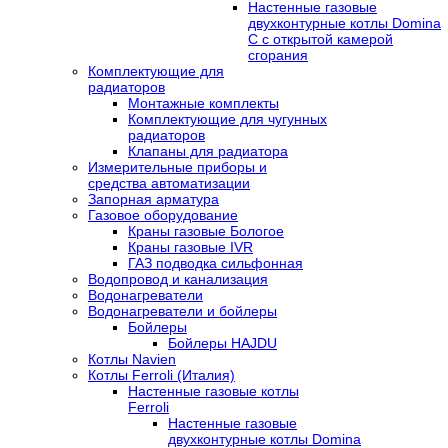
Настенные газовые
двухконтурные котлы Domina
C с открытой камерой
сгорания
Комплектующие для
радиаторов
Монтажные комплекты
Комплектующие для чугунных
радиаторов
Клапаны для радиатора
Измерительные приборы и
средства автоматизации
Запорная арматура
Газовое оборудование
Краны газовые Бологое
Краны газовые IVR
ГАЗ подводка сильфонная
Водопровод и канализация
Водонагреватели
Водонагреватели и бойлеры
Бойлеры
Бойлеры HAJDU
Котлы Navien
Котлы Ferroli (Италия)
Настенные газовые котлы
Ferroli
Настенные газовые
двухконтурные котлы Domina