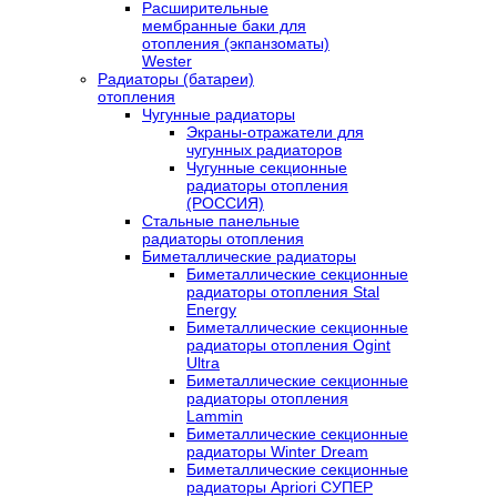
Расширительные
мембранные баки для
отопления (экпанзоматы)
Wester
Радиаторы (батареи)
отопления
Чугунные радиаторы
Экраны-отражатели для
чугунных радиаторов
Чугунные секционные
радиаторы отопления
(РОССИЯ)
Стальные панельные
радиаторы отопления
Биметаллические радиаторы
Биметаллические секционные
радиаторы отопления Stal
Energy
Биметаллические секционные
радиаторы отопления Ogint
Ultra
Биметаллические секционные
радиаторы отопления
Lammin
Биметаллические секционные
радиаторы Winter Dream
Биметаллические секционные
радиаторы Apriori СУПЕР