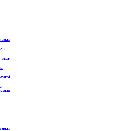
льные
тлы
тикой
лы
атикой
лы
льные
азовые