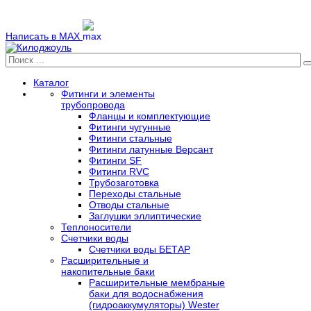
Написать в MAX
Каталог
Фитинги и элементы
трубопровода
Фланцы и комплектующие
Фитинги чугунные
Фитинги стальные
Фитинги латунные Версант
Фитинги SF
Фитинги RVC
Трубозаготовка
Переходы стальные
Отводы стальные
Заглушки эллиптические
Теплоносители
Счетчики воды
Счетчики воды БЕТАР
Расширительные и
накопительные баки
Расширительные мембраные
баки для водоснабжения
(гидроаккумуляторы) Wester