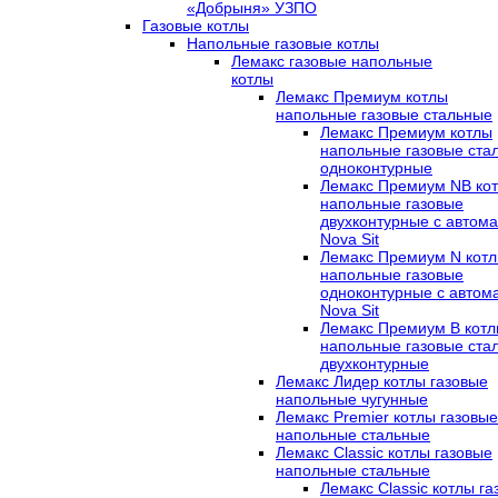
«Добрыня» УЗПО
Газовые котлы
Напольные газовые котлы
Лемакс газовые напольные
котлы
Лемакс Премиум котлы
напольные газовые стальные
Лемакс Премиум котлы
напольные газовые ста
одноконтурные
Лемакс Премиум NB ко
напольные газовые
двухконтурные c автома
Nova Sit
Лемакс Премиум N кот
напольные газовые
одноконтурные c автом
Nova Sit
Лемакс Премиум B кот
напольные газовые ста
двухконтурные
Лемакс Лидер котлы газовые
напольные чугунные
Лемакс Premier котлы газовые
напольные стальные
Лемакс Classic котлы газовые
напольные стальные
Лемакс Classic котлы г