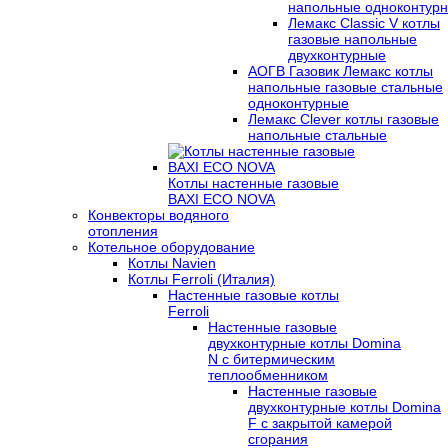
напольные одноконтур
Лемакс Classic V котлы
газовые напольные
двухконтурные
АОГВ Газовик Лемакс котлы
напольные газовые стальные
одноконтурные
Лемакс Clever котлы газовые
напольные стальные
Котлы настенные газовые
BAXI ECO NOVA
Конвекторы водяного
отопления
Котельное оборудование
Котлы Navien
Котлы Ferroli (Италия)
Настенные газовые котлы
Ferroli
Настенные газовые
двухконтурные котлы Domina
N с битермическим
теплообменником
Настенные газовые
двухконтурные котлы Domina
F с закрытой камерой
сгорания