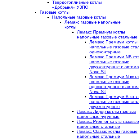
Твердотопливные котлы
«Добрыня» УЗПО
Газовые котлы
Напольные газовые котлы
Лемакс газовые напольные
котлы
Лемакс Премиум котлы
напольные газовые стальные
Лемакс Премиум котлы
напольные газовые ста
одноконтурные
Лемакс Премиум NB ко
напольные газовые
двухконтурные c автома
Nova Sit
Лемакс Премиум N кот
напольные газовые
одноконтурные c автом
Nova Sit
Лемакс Премиум B кот
напольные газовые ста
двухконтурные
Лемакс Лидер котлы газовые
напольные чугунные
Лемакс Premier котлы газовые
напольные стальные
Лемакс Classic котлы газовые
напольные стальные