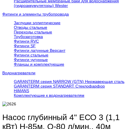
Расширительные мембраные баки для водоснабжения
(гидроаккумуляторы) Wester
Фитинги и элементы трубопровода
Заглушки эллиптические
Отводы стальные
Переходы стальные
Трубозаготовка
Фитинги RVC
Фитинги SF
Фитинги латунные Версант
Фитинги стальные
Фитинги чугунные
Фланцы и комплектующие
Водонагреватели
GARANTERM серия NARROW (GTN) Нержавеющая сталь
GARANTERM серия STANDART Стеклофарфор
HiMANS
Комплектующие к водонагревателям
Насос глубинный 4" ЕСО 3 (1,1
кВт) Н-85м, Q-80 л/мин., 40м