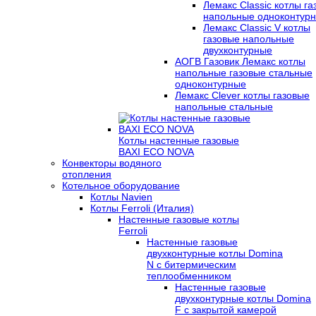
Лемакс Classic котлы г
напольные одноконтур
Лемакс Classic V котлы
газовые напольные
двухконтурные
АОГВ Газовик Лемакс котлы
напольные газовые стальные
одноконтурные
Лемакс Clever котлы газовые
напольные стальные
Котлы настенные газовые
BAXI ECO NOVA
Конвекторы водяного
отопления
Котельное оборудование
Котлы Navien
Котлы Ferroli (Италия)
Настенные газовые котлы
Ferroli
Настенные газовые
двухконтурные котлы Domina
N с битермическим
теплообменником
Настенные газовые
двухконтурные котлы Domina
F с закрытой камерой