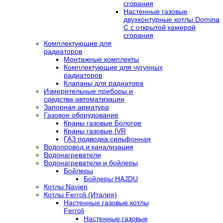
сгорания
Настенные газовые
двухконтурные котлы Domina
C с открытой камерой
сгорания
Комплектующие для
радиаторов
Монтажные комплекты
Комплектующие для чугунных
радиаторов
Клапаны для радиатора
Измерительные приборы и
средства автоматизации
Запорная арматура
Газовое оборудование
Краны газовые Бологое
Краны газовые IVR
ГАЗ подводка сильфонная
Водопровод и канализация
Водонагреватели
Водонагреватели и бойлеры
Бойлеры
Бойлеры HAJDU
Котлы Navien
Котлы Ferroli (Италия)
Настенные газовые котлы
Ferroli
Настенные газовые