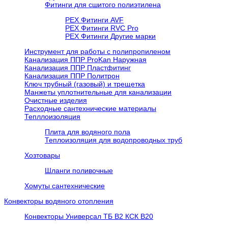
Фитинги для сшитого полиэтилена
PEX Фитинги AVF
РЕХ Фитинги RVC Pro
РЕХ Фитинги Другие марки
Инструмент для работы с полипропиленом
Канализация ППР ProKan Наружная
Канализация ППР Пластфитинг
Канализация ППР Политрон
Ключ трубный (газовый) и трещетка
Манжеты уплотнительные для канализации
Очистные изделия
Расходные сантехнические материалы
Тепллоизоляция
Плита для водяного пола
Теплоизоляция для водопроводных труб
Хозтовары
Шланги поливочные
Хомуты сантехнические
Конвекторы водяного отопления
Конвекторы Универсал ТБ В2 КСК В20