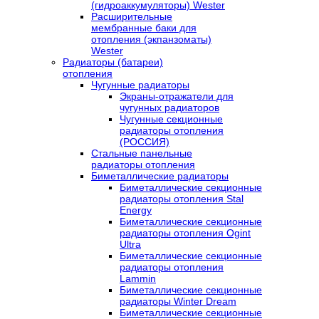
(гидроаккумуляторы) Wester
Расширительные
мембранные баки для
отопления (экпанзоматы)
Wester
Радиаторы (батареи)
отопления
Чугунные радиаторы
Экраны-отражатели для
чугунных радиаторов
Чугунные секционные
радиаторы отопления
(РОССИЯ)
Стальные панельные
радиаторы отопления
Биметаллические радиаторы
Биметаллические секционные
радиаторы отопления Stal
Energy
Биметаллические секционные
радиаторы отопления Ogint
Ultra
Биметаллические секционные
радиаторы отопления
Lammin
Биметаллические секционные
радиаторы Winter Dream
Биметаллические секционные