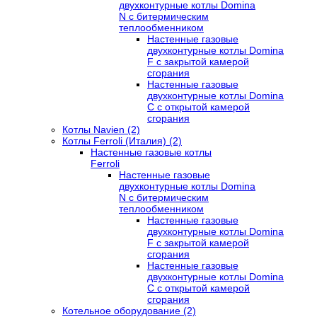
двухконтурные котлы Domina
N с битермическим
теплообменником
Настенные газовые
двухконтурные котлы Domina
F с закрытой камерой
сгорания
Настенные газовые
двухконтурные котлы Domina
C с открытой камерой
сгорания
Котлы Navien (2)
Котлы Ferroli (Италия) (2)
Настенные газовые котлы
Ferroli
Настенные газовые
двухконтурные котлы Domina
N с битермическим
теплообменником
Настенные газовые
двухконтурные котлы Domina
F с закрытой камерой
сгорания
Настенные газовые
двухконтурные котлы Domina
C с открытой камерой
сгорания
Котельное оборудование (2)