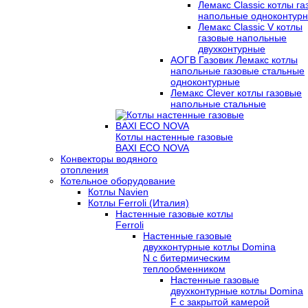
Лемакс Classic котлы г
напольные одноконтур
Лемакс Classic V котлы
газовые напольные
двухконтурные
АОГВ Газовик Лемакс котлы
напольные газовые стальные
одноконтурные
Лемакс Clever котлы газовые
напольные стальные
Котлы настенные газовые
BAXI ECO NOVA
Конвекторы водяного
отопления
Котельное оборудование
Котлы Navien
Котлы Ferroli (Италия)
Настенные газовые котлы
Ferroli
Настенные газовые
двухконтурные котлы Domina
N с битермическим
теплообменником
Настенные газовые
двухконтурные котлы Domina
F с закрытой камерой