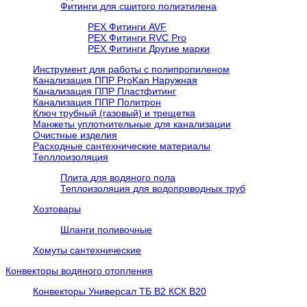
Фитинги для сшитого полиэтилена
PEX Фитинги AVF
РЕХ Фитинги RVC Pro
РЕХ Фитинги Другие марки
Инструмент для работы с полипропиленом
Канализация ППР ProKan Наружная
Канализация ППР Пластфитинг
Канализация ППР Политрон
Ключ трубный (газовый) и трещетка
Манжеты уплотнительные для канализации
Очистные изделия
Расходные сантехнические материалы
Тепллоизоляция
Плита для водяного пола
Теплоизоляция для водопроводных труб
Хозтовары
Шланги поливочные
Хомуты сантехнические
Конвекторы водяного отопления
Конвекторы Универсал ТБ В2 КСК В20