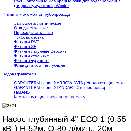
Расширительные мембраные баки для водоснабжения
(гидроаккумуляторы) Wester
Фитинги и элементы трубопровода
Заглушки эллиптические
Отводы стальные
Переходы стальные
Трубозаготовка
Фитинги RVC
Фитинги SF
Фитинги латунные Версант
Фитинги стальные
Фитинги чугунные
Фланцы и комплектующие
Водонагреватели
GARANTERM серия NARROW (GTN) Нержавеющая сталь
GARANTERM серия STANDART Стеклофарфор
HiMANS
Комплектующие к водонагревателям
Насос глубинный 4" ЕСО 1 (0.55
кВт) Н-52м, Q-80 л/мин., 20м