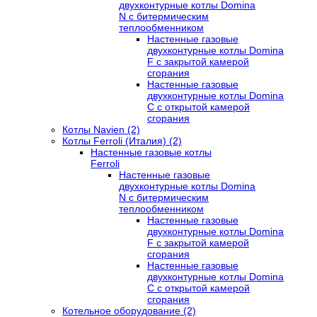
двухконтурные котлы Domina
N с битермическим
теплообменником
Настенные газовые
двухконтурные котлы Domina
F с закрытой камерой
сгорания
Настенные газовые
двухконтурные котлы Domina
C с открытой камерой
сгорания
Котлы Navien (2)
Котлы Ferroli (Италия) (2)
Настенные газовые котлы
Ferroli
Настенные газовые
двухконтурные котлы Domina
N с битермическим
теплообменником
Настенные газовые
двухконтурные котлы Domina
F с закрытой камерой
сгорания
Настенные газовые
двухконтурные котлы Domina
C с открытой камерой
сгорания
Котельное оборудование (2)