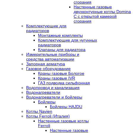
сгорания
Настенные газовые
двухконтурные котлы Domina
C с открытой камерой
сгорания
Комплектующие для
радиаторов
Монтажные комплекты
Комплектующие для чугунных
радиаторов
Клапаны для радиатора
Измерительные приборы и
средства автоматизации
Запорная арматура
Газовое оборудование
Краны газовые Бологое
Краны газовые IVR
ГАЗ подводка сильфонная
Водопровод и канализация
Водонагреватели
Водонагреватели и бойлеры
Бойлеры
Бойлеры HAJDU
Котлы Navien
Котлы Ferroli (Италия)
Настенные газовые котлы
Ferroli
Настенные газовые