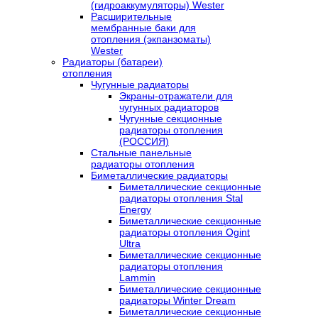
(гидроаккумуляторы) Wester
Расширительные
мембранные баки для
отопления (экпанзоматы)
Wester
Радиаторы (батареи)
отопления
Чугунные радиаторы
Экраны-отражатели для
чугунных радиаторов
Чугунные секционные
радиаторы отопления
(РОССИЯ)
Стальные панельные
радиаторы отопления
Биметаллические радиаторы
Биметаллические секционные
радиаторы отопления Stal
Energy
Биметаллические секционные
радиаторы отопления Ogint
Ultra
Биметаллические секционные
радиаторы отопления
Lammin
Биметаллические секционные
радиаторы Winter Dream
Биметаллические секционные