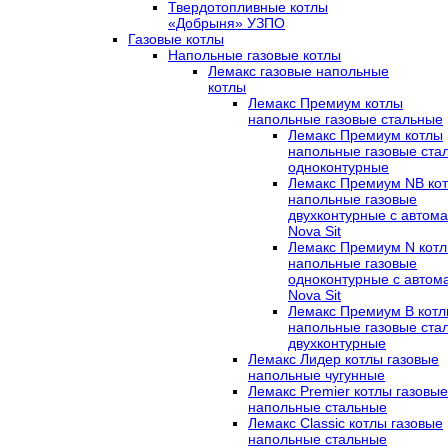
Твердотопливные котлы
«Добрыня» УЗПО
Газовые котлы
Напольные газовые котлы
Лемакс газовые напольные
котлы
Лемакс Премиум котлы
напольные газовые стальные
Лемакс Премиум котлы
напольные газовые ста
одноконтурные
Лемакс Премиум NB ко
напольные газовые
двухконтурные c автома
Nova Sit
Лемакс Премиум N кот
напольные газовые
одноконтурные c автом
Nova Sit
Лемакс Премиум B кот
напольные газовые ста
двухконтурные
Лемакс Лидер котлы газовые
напольные чугунные
Лемакс Premier котлы газовые
напольные стальные
Лемакс Classic котлы газовые
напольные стальные