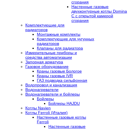
сгорания
Настенные газовые
двухконтурные котлы Domina
C с открытой камерой
сгорания
Комплектующие для
радиаторов
Монтажные комплекты
Комплектующие для чугунных
радиаторов
Клапаны для радиатора
Измерительные приборы и
средства автоматизации
Запорная арматура
Газовое оборудование
Краны газовые Бологое
Краны газовые IVR
ГАЗ подводка сильфонная
Водопровод и канализация
Водонагреватели
Водонагреватели и бойлеры
Бойлеры
Бойлеры HAJDU
Котлы Navien
Котлы Ferroli (Италия)
Настенные газовые котлы
Ferroli
Настенные газовые