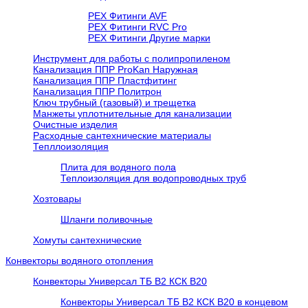
PEX Фитинги AVF
РЕХ Фитинги RVC Pro
РЕХ Фитинги Другие марки
Инструмент для работы с полипропиленом
Канализация ППР ProKan Наружная
Канализация ППР Пластфитинг
Канализация ППР Политрон
Ключ трубный (газовый) и трещетка
Манжеты уплотнительные для канализации
Очистные изделия
Расходные сантехнические материалы
Тепллоизоляция
Плита для водяного пола
Теплоизоляция для водопроводных труб
Хозтовары
Шланги поливочные
Хомуты сантехнические
Конвекторы водяного отопления
Конвекторы Универсал ТБ В2 КСК В20
Конвекторы Универсал ТБ В2 КСК В20 в концевом