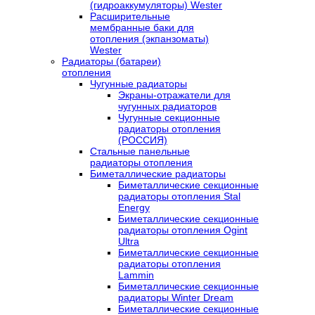
(гидроаккумуляторы) Wester
Расширительные
мембранные баки для
отопления (экпанзоматы)
Wester
Радиаторы (батареи)
отопления
Чугунные радиаторы
Экраны-отражатели для
чугунных радиаторов
Чугунные секционные
радиаторы отопления
(РОССИЯ)
Стальные панельные
радиаторы отопления
Биметаллические радиаторы
Биметаллические секционные
радиаторы отопления Stal
Energy
Биметаллические секционные
радиаторы отопления Ogint
Ultra
Биметаллические секционные
радиаторы отопления
Lammin
Биметаллические секционные
радиаторы Winter Dream
Биметаллические секционные