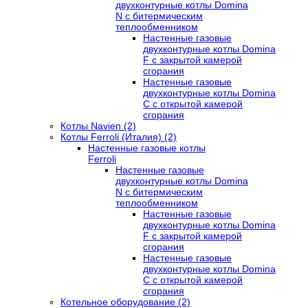
двухконтурные котлы Domina
N с битермическим
теплообменником
Настенные газовые
двухконтурные котлы Domina
F с закрытой камерой
сгорания
Настенные газовые
двухконтурные котлы Domina
C с открытой камерой
сгорания
Котлы Navien (2)
Котлы Ferroli (Италия) (2)
Настенные газовые котлы
Ferroli
Настенные газовые
двухконтурные котлы Domina
N с битермическим
теплообменником
Настенные газовые
двухконтурные котлы Domina
F с закрытой камерой
сгорания
Настенные газовые
двухконтурные котлы Domina
C с открытой камерой
сгорания
Котельное оборудование (2)