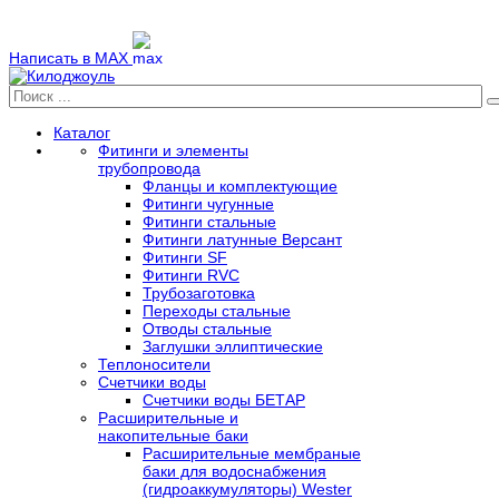
Написать в MAX
Каталог
Фитинги и элементы
трубопровода
Фланцы и комплектующие
Фитинги чугунные
Фитинги стальные
Фитинги латунные Версант
Фитинги SF
Фитинги RVC
Трубозаготовка
Переходы стальные
Отводы стальные
Заглушки эллиптические
Теплоносители
Счетчики воды
Счетчики воды БЕТАР
Расширительные и
накопительные баки
Расширительные мембраные
баки для водоснабжения
(гидроаккумуляторы) Wester