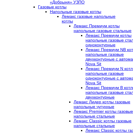
«Добрыня» УЗПО
Газовые котлы
Напольные газовые котлы
Лемакс газовые напольные
котлы
Лемакс Премиум котлы
напольные газовые стальные
Лемакс Премиум котлы
напольные газовые ста
одноконтурные
Лемакс Премиум NB ко
напольные газовые
двухконтурные c автома
Nova Sit
Лемакс Премиум N кот
напольные газовые
одноконтурные c автом
Nova Sit
Лемакс Премиум B кот
напольные газовые ста
двухконтурные
Лемакс Лидер котлы газовые
напольные чугунные
Лемакс Premier котлы газовые
напольные стальные
Лемакс Classic котлы газовые
напольные стальные
Лемакс Classic котлы г