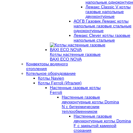
напольные одноконтур
Лемакс Classic V котлы
газовые напольные
двухконтурные
АОГВ Газовик Лемакс котлы
напольные газовые стальные
одноконтурные
Лемакс Clever котлы газовые
напольные стальные
Котлы настенные газовые
BAXI ECO NOVA
Конвекторы водяного
отопления
Котельное оборудование
Котлы Navien
Котлы Ferroli (Италия)
Настенные газовые котлы
Ferroli
Настенные газовые
двухконтурные котлы Domina
N с битермическим
теплообменником
Настенные газовые
двухконтурные котлы Domina
F с закрытой камерой
сгорания