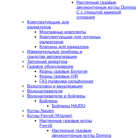
Настенные газовые
двухконтурные котлы Domina
C с открытой камерой
сгорания
Комплектующие для
радиаторов
Монтажные комплекты
Комплектующие для чугунных
радиаторов
Клапаны для радиатора
Измерительные приборы и
средства автоматизации
Запорная арматура
Газовое оборудование
Краны газовые Бологое
Краны газовые IVR
ГАЗ подводка сильфонная
Водопровод и канализация
Водонагреватели
Водонагреватели и бойлеры
Бойлеры
Бойлеры HAJDU
Котлы Navien
Котлы Ferroli (Италия)
Настенные газовые котлы
Ferroli
Настенные газовые
двухконтурные котлы Domina