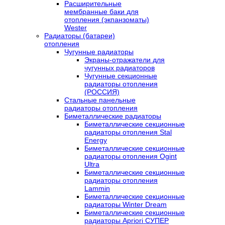
Расширительные
мембранные баки для
отопления (экпанзоматы)
Wester
Радиаторы (батареи)
отопления
Чугунные радиаторы
Экраны-отражатели для
чугунных радиаторов
Чугунные секционные
радиаторы отопления
(РОССИЯ)
Стальные панельные
радиаторы отопления
Биметаллические радиаторы
Биметаллические секционные
радиаторы отопления Stal
Energy
Биметаллические секционные
радиаторы отопления Ogint
Ultra
Биметаллические секционные
радиаторы отопления
Lammin
Биметаллические секционные
радиаторы Winter Dream
Биметаллические секционные
радиаторы Apriori СУПЕР