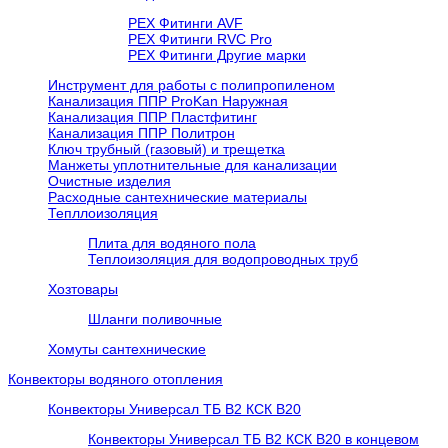
PEX Фитинги AVF
РЕХ Фитинги RVC Pro
РЕХ Фитинги Другие марки
Инструмент для работы с полипропиленом
Канализация ППР ProKan Наружная
Канализация ППР Пластфитинг
Канализация ППР Политрон
Ключ трубный (газовый) и трещетка
Манжеты уплотнительные для канализации
Очистные изделия
Расходные сантехнические материалы
Тепллоизоляция
Плита для водяного пола
Теплоизоляция для водопроводных труб
Хозтовары
Шланги поливочные
Хомуты сантехнические
Конвекторы водяного отопления
Конвекторы Универсал ТБ В2 КСК В20
Конвекторы Универсал ТБ В2 КСК В20 в концевом