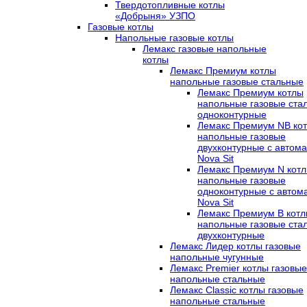
Твердотопливные котлы
«Добрыня» УЗПО
Газовые котлы
Напольные газовые котлы
Лемакс газовые напольные
котлы
Лемакс Премиум котлы
напольные газовые стальные
Лемакс Премиум котлы
напольные газовые ста
одноконтурные
Лемакс Премиум NB ко
напольные газовые
двухконтурные c автома
Nova Sit
Лемакс Премиум N кот
напольные газовые
одноконтурные c автом
Nova Sit
Лемакс Премиум B кот
напольные газовые ста
двухконтурные
Лемакс Лидер котлы газовые
напольные чугунные
Лемакс Premier котлы газовые
напольные стальные
Лемакс Classic котлы газовые
напольные стальные