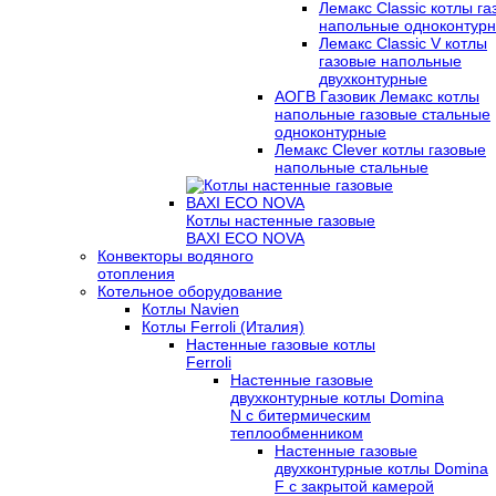
Лемакс Classic котлы г
напольные одноконтур
Лемакс Classic V котлы
газовые напольные
двухконтурные
АОГВ Газовик Лемакс котлы
напольные газовые стальные
одноконтурные
Лемакс Clever котлы газовые
напольные стальные
Котлы настенные газовые
BAXI ECO NOVA
Конвекторы водяного
отопления
Котельное оборудование
Котлы Navien
Котлы Ferroli (Италия)
Настенные газовые котлы
Ferroli
Настенные газовые
двухконтурные котлы Domina
N с битермическим
теплообменником
Настенные газовые
двухконтурные котлы Domina
F с закрытой камерой