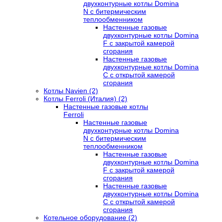
двухконтурные котлы Domina
N с битермическим
теплообменником
Настенные газовые
двухконтурные котлы Domina
F с закрытой камерой
сгорания
Настенные газовые
двухконтурные котлы Domina
C с открытой камерой
сгорания
Котлы Navien (2)
Котлы Ferroli (Италия) (2)
Настенные газовые котлы
Ferroli
Настенные газовые
двухконтурные котлы Domina
N с битермическим
теплообменником
Настенные газовые
двухконтурные котлы Domina
F с закрытой камерой
сгорания
Настенные газовые
двухконтурные котлы Domina
C с открытой камерой
сгорания
Котельное оборудование (2)