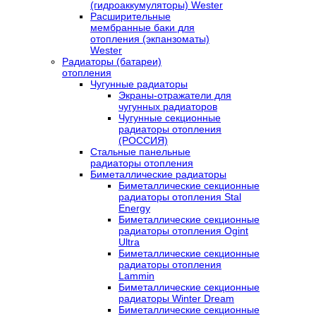
(гидроаккумуляторы) Wester
Расширительные
мембранные баки для
отопления (экпанзоматы)
Wester
Радиаторы (батареи)
отопления
Чугунные радиаторы
Экраны-отражатели для
чугунных радиаторов
Чугунные секционные
радиаторы отопления
(РОССИЯ)
Стальные панельные
радиаторы отопления
Биметаллические радиаторы
Биметаллические секционные
радиаторы отопления Stal
Energy
Биметаллические секционные
радиаторы отопления Ogint
Ultra
Биметаллические секционные
радиаторы отопления
Lammin
Биметаллические секционные
радиаторы Winter Dream
Биметаллические секционные