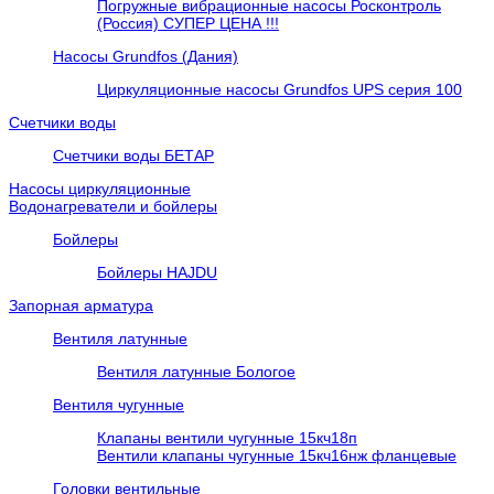
Погружные вибрационные насосы Росконтроль
(Россия) СУПЕР ЦЕНА !!!
Насосы Grundfos (Дания)
Циркуляционные насосы Grundfos UPS серия 100
Счетчики воды
Счетчики воды БЕТАР
Насосы циркуляционные
Водонагреватели и бойлеры
Бойлеры
Бойлеры HAJDU
Запорная арматура
Вентиля латунные
Вентиля латунные Бологое
Вентиля чугунные
Клапаны вентили чугунные 15кч18п
Вентили клапаны чугунные 15кч16нж фланцевые
Головки вентильные