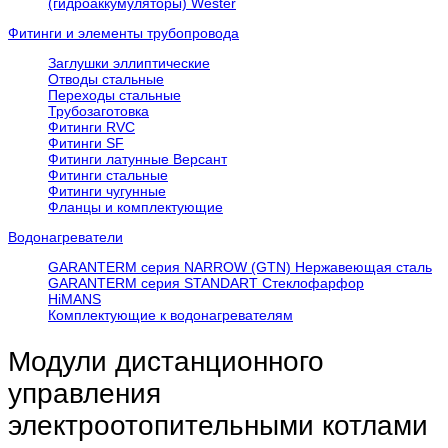
(гидроаккумуляторы) Wester
Фитинги и элементы трубопровода
Заглушки эллиптические
Отводы стальные
Переходы стальные
Трубозаготовка
Фитинги RVC
Фитинги SF
Фитинги латунные Версант
Фитинги стальные
Фитинги чугунные
Фланцы и комплектующие
Водонагреватели
GARANTERM серия NARROW (GTN) Нержавеющая сталь
GARANTERM серия STANDART Стеклофарфор
HiMANS
Комплектующие к водонагревателям
Модули дистанционного
управления
электроотопительными котлами