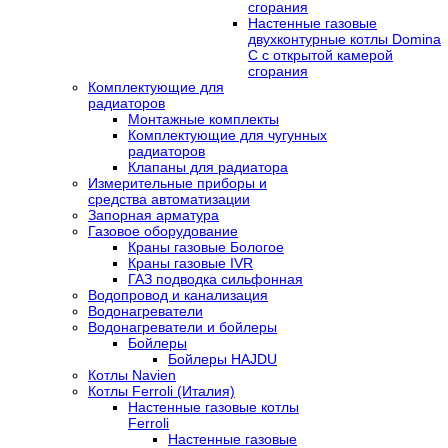
сгорания
Настенные газовые
двухконтурные котлы Domina
C с открытой камерой
сгорания
Комплектующие для
радиаторов
Монтажные комплекты
Комплектующие для чугунных
радиаторов
Клапаны для радиатора
Измерительные приборы и
средства автоматизации
Запорная арматура
Газовое оборудование
Краны газовые Бологое
Краны газовые IVR
ГАЗ подводка сильфонная
Водопровод и канализация
Водонагреватели
Водонагреватели и бойлеры
Бойлеры
Бойлеры HAJDU
Котлы Navien
Котлы Ferroli (Италия)
Настенные газовые котлы
Ferroli
Настенные газовые