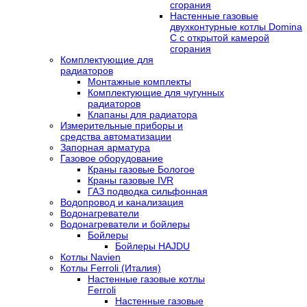
сгорания
Настенные газовые
двухконтурные котлы Domina
C с открытой камерой
сгорания
Комплектующие для
радиаторов
Монтажные комплекты
Комплектующие для чугунных
радиаторов
Клапаны для радиатора
Измерительные приборы и
средства автоматизации
Запорная арматура
Газовое оборудование
Краны газовые Бологое
Краны газовые IVR
ГАЗ подводка сильфонная
Водопровод и канализация
Водонагреватели
Водонагреватели и бойлеры
Бойлеры
Бойлеры HAJDU
Котлы Navien
Котлы Ferroli (Италия)
Настенные газовые котлы
Ferroli
Настенные газовые