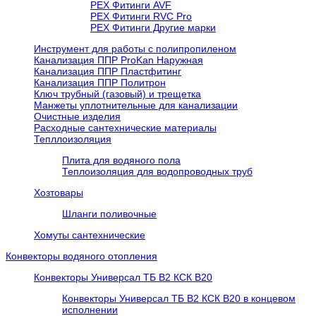
PEX Фитинги AVF
РЕХ Фитинги RVC Pro
РЕХ Фитинги Другие марки
Инструмент для работы с полипропиленом
Канализация ППР ProKan Наружная
Канализация ППР Пластфитинг
Канализация ППР Политрон
Ключ трубный (газовый) и трещетка
Манжеты уплотнительные для канализации
Очистные изделия
Расходные сантехнические материалы
Тепллоизоляция
Плита для водяного пола
Теплоизоляция для водопроводных труб
Хозтовары
Шланги поливочные
Хомуты сантехнические
Конвекторы водяного отопления
Конвекторы Универсал ТБ В2 КСК В20
Конвекторы Универсал ТБ В2 КСК В20 в концевом
исполнении