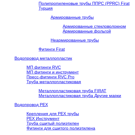
Полипропиленовые трубы ППРС (PPRC) Firat
Турция
Армированные трубы
Армированные стекловолокном
Армированные фольгой
Неармированные трубы
Фитинги Firat
Водопровод металлопластик
МП фитинги RVC
МП фитинги и инструмент
Пресс-фитинги RVC Pro
Труба металлопластиковая
Металлопластиковая труба FIRAT
Металлопластиковая труба Другие марки
Водопровод РЕХ
Крепления для РЕХ трубы
РЕХ Инструмент
Труба сшитый полиэтилен
Фитинги для сшитого полиэтилена