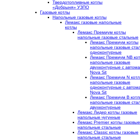
Твердотопливные котлы
«Добрыня» УЗПО
Газовые котлы
Напольные газовые котлы
Лемакс газовые напольные
котлы
Лемакс Премиум котлы
напольные газовые стальные
Лемакс Премиум котлы
напольные газовые ста
одноконтурные
Лемакс Премиум NB ко
напольные газовые
двухконтурные c автома
Nova Sit
Лемакс Премиум N кот
напольные газовые
одноконтурные c автом
Nova Sit
Лемакс Премиум B кот
напольные газовые ста
двухконтурные
Лемакс Лидер котлы газовые
напольные чугунные
Лемакс Premier котлы газовые
напольные стальные
Лемакс Classic котлы газовые
напольные стальные