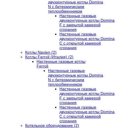
двухконтурные котлы Domina
N с битермическим
теплообменником
Настенные газовые
двухконтурные котлы Domina
F с закрытой камерой
сгорания
Настенные газовые
двухконтурные котлы Domina
C с открытой камерой
сгорания
Котлы Navien (2)
Котлы Ferroli (Италия) (2)
Настенные газовые котлы
Ferroli
Настенные газовые
двухконтурные котлы Domina
N с битермическим
теплообменником
Настенные газовые
двухконтурные котлы Domina
F с закрытой камерой
сгорания
Настенные газовые
двухконтурные котлы Domina
C с открытой камерой
сгорания
Котельное оборудование (2)