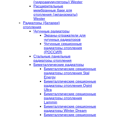
(гидроаккумуляторы) Wester
Расширительные
мембранные баки для
отопления (экпанзоматы)
Wester
Радиаторы (батареи)
отопления
Чугунные радиаторы
Экраны-отражатели для
чугунных радиаторов
Чугунные секционные
радиаторы отопления
(РОССИЯ)
Стальные панельные
радиаторы отопления
Биметаллические радиаторы
Биметаллические секционные
радиаторы отопления Stal
Energy
Биметаллические секционные
радиаторы отопления Ogint
Ultra
Биметаллические секционные
радиаторы отопления
Lammin
Биметаллические секционные
радиаторы Winter Dream
Биметаллические секционные