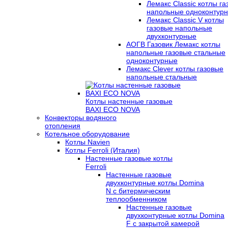
Лемакс Classic котлы г
напольные одноконтур
Лемакс Classic V котлы
газовые напольные
двухконтурные
АОГВ Газовик Лемакс котлы
напольные газовые стальные
одноконтурные
Лемакс Clever котлы газовые
напольные стальные
Котлы настенные газовые
BAXI ECO NOVA
Конвекторы водяного
отопления
Котельное оборудование
Котлы Navien
Котлы Ferroli (Италия)
Настенные газовые котлы
Ferroli
Настенные газовые
двухконтурные котлы Domina
N с битермическим
теплообменником
Настенные газовые
двухконтурные котлы Domina
F с закрытой камерой