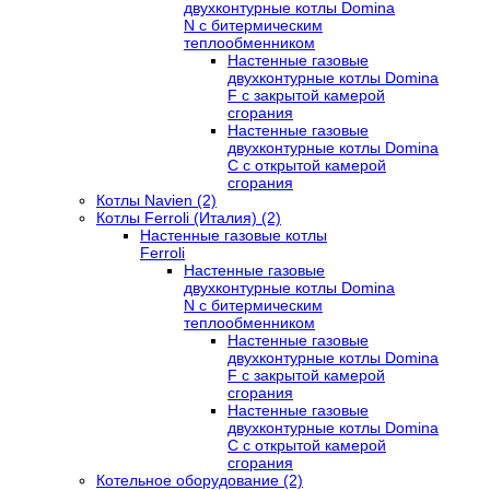
двухконтурные котлы Domina
N с битермическим
теплообменником
Настенные газовые
двухконтурные котлы Domina
F с закрытой камерой
сгорания
Настенные газовые
двухконтурные котлы Domina
C с открытой камерой
сгорания
Котлы Navien (2)
Котлы Ferroli (Италия) (2)
Настенные газовые котлы
Ferroli
Настенные газовые
двухконтурные котлы Domina
N с битермическим
теплообменником
Настенные газовые
двухконтурные котлы Domina
F с закрытой камерой
сгорания
Настенные газовые
двухконтурные котлы Domina
C с открытой камерой
сгорания
Котельное оборудование (2)