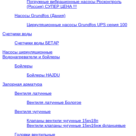
Погружные вибрационные насосы Росконтроль
(Россия) СУПЕР ЦЕНА !!!
Насосы Grundfos (Дания)
Циркуляционные насосы Grundfos UPS серия 100
Счетчики воды
Счетчики воды БЕТАР
Насосы циркуляционные
Водонагреватели и бойлеры
Бойлеры
Бойлеры HAJDU
Запорная арматура
Вентиля латунные
Вентиля латунные Бологое
Вентиля чугунные
Клапаны вентили чугунные 15кч18п
Вентили клапаны чугунные 15кч16нж фланцевые
Головки вентильные