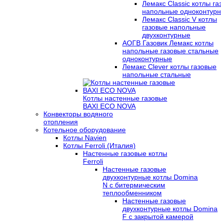
Лемакс Classic котлы г
напольные одноконтур
Лемакс Classic V котлы
газовые напольные
двухконтурные
АОГВ Газовик Лемакс котлы
напольные газовые стальные
одноконтурные
Лемакс Clever котлы газовые
напольные стальные
Котлы настенные газовые
BAXI ECO NOVA
Конвекторы водяного
отопления
Котельное оборудование
Котлы Navien
Котлы Ferroli (Италия)
Настенные газовые котлы
Ferroli
Настенные газовые
двухконтурные котлы Domina
N с битермическим
теплообменником
Настенные газовые
двухконтурные котлы Domina
F с закрытой камерой