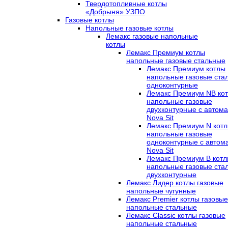
Твердотопливные котлы
«Добрыня» УЗПО
Газовые котлы
Напольные газовые котлы
Лемакс газовые напольные
котлы
Лемакс Премиум котлы
напольные газовые стальные
Лемакс Премиум котлы
напольные газовые ста
одноконтурные
Лемакс Премиум NB ко
напольные газовые
двухконтурные c автома
Nova Sit
Лемакс Премиум N кот
напольные газовые
одноконтурные c автом
Nova Sit
Лемакс Премиум B кот
напольные газовые ста
двухконтурные
Лемакс Лидер котлы газовые
напольные чугунные
Лемакс Premier котлы газовые
напольные стальные
Лемакс Classic котлы газовые
напольные стальные