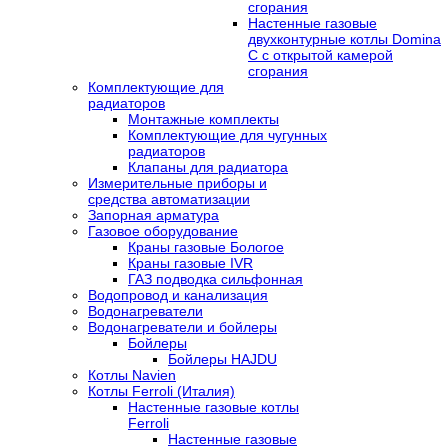
сгорания
Настенные газовые
двухконтурные котлы Domina
C с открытой камерой
сгорания
Комплектующие для
радиаторов
Монтажные комплекты
Комплектующие для чугунных
радиаторов
Клапаны для радиатора
Измерительные приборы и
средства автоматизации
Запорная арматура
Газовое оборудование
Краны газовые Бологое
Краны газовые IVR
ГАЗ подводка сильфонная
Водопровод и канализация
Водонагреватели
Водонагреватели и бойлеры
Бойлеры
Бойлеры HAJDU
Котлы Navien
Котлы Ferroli (Италия)
Настенные газовые котлы
Ferroli
Настенные газовые