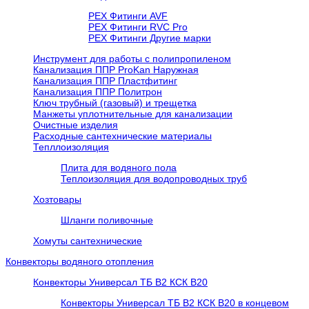
PEX Фитинги AVF
РЕХ Фитинги RVC Pro
РЕХ Фитинги Другие марки
Инструмент для работы с полипропиленом
Канализация ППР ProKan Наружная
Канализация ППР Пластфитинг
Канализация ППР Политрон
Ключ трубный (газовый) и трещетка
Манжеты уплотнительные для канализации
Очистные изделия
Расходные сантехнические материалы
Тепллоизоляция
Плита для водяного пола
Теплоизоляция для водопроводных труб
Хозтовары
Шланги поливочные
Хомуты сантехнические
Конвекторы водяного отопления
Конвекторы Универсал ТБ В2 КСК В20
Конвекторы Универсал ТБ В2 КСК В20 в концевом