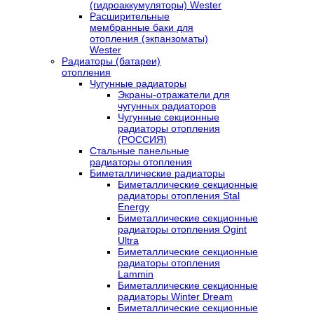
(гидроаккумуляторы) Wester
Расширительные
мембранные баки для
отопления (экпанзоматы)
Wester
Радиаторы (батареи)
отопления
Чугунные радиаторы
Экраны-отражатели для
чугунных радиаторов
Чугунные секционные
радиаторы отопления
(РОССИЯ)
Стальные панельные
радиаторы отопления
Биметаллические радиаторы
Биметаллические секционные
радиаторы отопления Stal
Energy
Биметаллические секционные
радиаторы отопления Ogint
Ultra
Биметаллические секционные
радиаторы отопления
Lammin
Биметаллические секционные
радиаторы Winter Dream
Биметаллические секционные