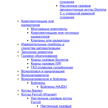
сгорания
Настенные газовые
двухконтурные котлы Domina
C с открытой камерой
сгорания
Комплектующие для
радиаторов
Монтажные комплекты
Комплектующие для чугунных
радиаторов
Клапаны для радиатора
Измерительные приборы и
средства автоматизации
Запорная арматура
Газовое оборудование
Краны газовые Бологое
Краны газовые IVR
ГАЗ подводка сильфонная
Водопровод и канализация
Водонагреватели
Водонагреватели и бойлеры
Бойлеры
Бойлеры HAJDU
Котлы Navien
Котлы Ferroli (Италия)
Настенные газовые котлы
Ferroli
Настенные газовые