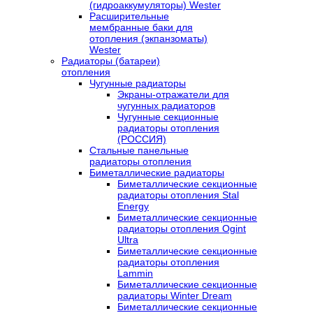
(гидроаккумуляторы) Wester
Расширительные
мембранные баки для
отопления (экпанзоматы)
Wester
Радиаторы (батареи)
отопления
Чугунные радиаторы
Экраны-отражатели для
чугунных радиаторов
Чугунные секционные
радиаторы отопления
(РОССИЯ)
Стальные панельные
радиаторы отопления
Биметаллические радиаторы
Биметаллические секционные
радиаторы отопления Stal
Energy
Биметаллические секционные
радиаторы отопления Ogint
Ultra
Биметаллические секционные
радиаторы отопления
Lammin
Биметаллические секционные
радиаторы Winter Dream
Биметаллические секционные