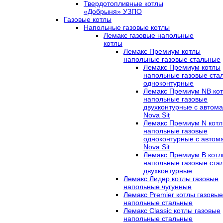
Твердотопливные котлы
«Добрыня» УЗПО
Газовые котлы
Напольные газовые котлы
Лемакс газовые напольные
котлы
Лемакс Премиум котлы
напольные газовые стальные
Лемакс Премиум котлы
напольные газовые ста
одноконтурные
Лемакс Премиум NB ко
напольные газовые
двухконтурные c автома
Nova Sit
Лемакс Премиум N кот
напольные газовые
одноконтурные c автом
Nova Sit
Лемакс Премиум B кот
напольные газовые ста
двухконтурные
Лемакс Лидер котлы газовые
напольные чугунные
Лемакс Premier котлы газовые
напольные стальные
Лемакс Classic котлы газовые
напольные стальные