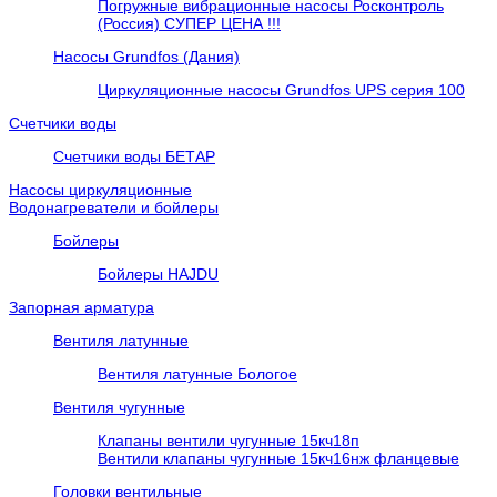
Погружные вибрационные насосы Росконтроль
(Россия) СУПЕР ЦЕНА !!!
Насосы Grundfos (Дания)
Циркуляционные насосы Grundfos UPS серия 100
Счетчики воды
Счетчики воды БЕТАР
Насосы циркуляционные
Водонагреватели и бойлеры
Бойлеры
Бойлеры HAJDU
Запорная арматура
Вентиля латунные
Вентиля латунные Бологое
Вентиля чугунные
Клапаны вентили чугунные 15кч18п
Вентили клапаны чугунные 15кч16нж фланцевые
Головки вентильные