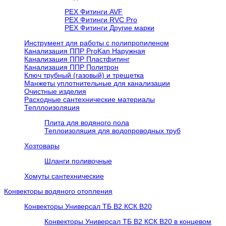
PEX Фитинги AVF
РЕХ Фитинги RVC Pro
РЕХ Фитинги Другие марки
Инструмент для работы с полипропиленом
Канализация ППР ProKan Наружная
Канализация ППР Пластфитинг
Канализация ППР Политрон
Ключ трубный (газовый) и трещетка
Манжеты уплотнительные для канализации
Очистные изделия
Расходные сантехнические материалы
Тепллоизоляция
Плита для водяного пола
Теплоизоляция для водопроводных труб
Хозтовары
Шланги поливочные
Хомуты сантехнические
Конвекторы водяного отопления
Конвекторы Универсал ТБ В2 КСК В20
Конвекторы Универсал ТБ В2 КСК В20 в концевом