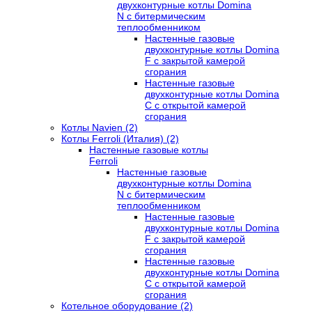
двухконтурные котлы Domina
N с битермическим
теплообменником
Настенные газовые
двухконтурные котлы Domina
F с закрытой камерой
сгорания
Настенные газовые
двухконтурные котлы Domina
C с открытой камерой
сгорания
Котлы Navien (2)
Котлы Ferroli (Италия) (2)
Настенные газовые котлы
Ferroli
Настенные газовые
двухконтурные котлы Domina
N с битермическим
теплообменником
Настенные газовые
двухконтурные котлы Domina
F с закрытой камерой
сгорания
Настенные газовые
двухконтурные котлы Domina
C с открытой камерой
сгорания
Котельное оборудование (2)