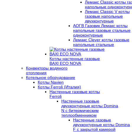
Лемакс Classic котлы г
напольные одноконтур
Лемакс Classic V котлы
газовые напольные
двухконтурные
АОГВ Газовик Лемакс котлы
напольные газовые стальные
одноконтурные
Лемакс Clever котлы газовые
напольные стальные
Котлы настенные газовые
BAXI ECO NOVA
Конвекторы водяного
отопления
Котельное оборудование
Котлы Navien
Котлы Ferroli (Италия)
Настенные газовые котлы
Ferroli
Настенные газовые
двухконтурные котлы Domina
N с битермическим
теплообменником
Настенные газовые
двухконтурные котлы Domina
F с закрытой камерой