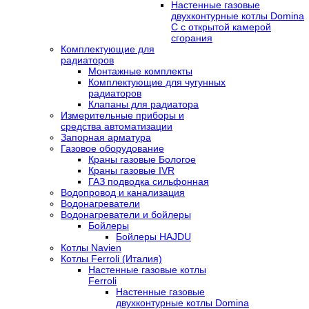
Настенные газовые
двухконтурные котлы Domina
C с открытой камерой
сгорания
Комплектующие для
радиаторов
Монтажные комплекты
Комплектующие для чугунных
радиаторов
Клапаны для радиатора
Измерительные приборы и
средства автоматизации
Запорная арматура
Газовое оборудование
Краны газовые Бологое
Краны газовые IVR
ГАЗ подводка сильфонная
Водопровод и канализация
Водонагреватели
Водонагреватели и бойлеры
Бойлеры
Бойлеры HAJDU
Котлы Navien
Котлы Ferroli (Италия)
Настенные газовые котлы
Ferroli
Настенные газовые
двухконтурные котлы Domina