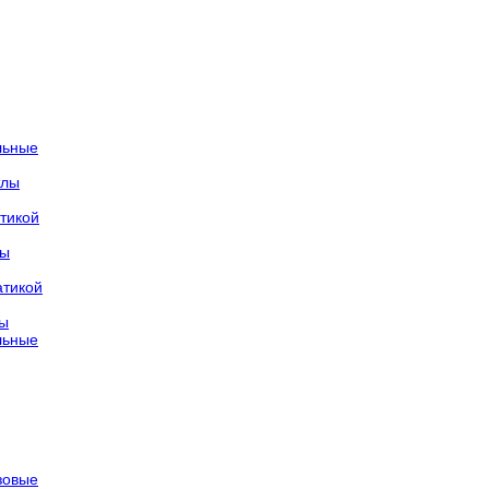
льные
тлы
тикой
лы
атикой
лы
льные
азовые