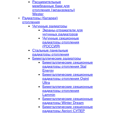
Расширительные
мембранные баки для
отопления (экпанзоматы)
Wester
Радиаторы (батареи)
отопления
Чугунные радиаторы
Экраны-отражатели для
чугунных радиаторов
Чугунные секционные
радиаторы отопления
(РОССИЯ)
Стальные панельные
радиаторы отопления
Биметаллические радиаторы
Биметаллические секционные
радиаторы отопления Stal
Energy
Биметаллические секционные
радиаторы отопления Ogint
Ultra
Биметаллические секционные
радиаторы отопления
Lammin
Биметаллические секционные
радиаторы Winter Dream
Биметаллические секционные
радиаторы Apriori СУПЕР