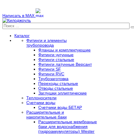
Написать в MAX
Каталог
Фитинги и элементы
трубопровода
Фланцы и комплектующие
Фитинги чугунные
Фитинги стальные
Фитинги латунные Версант
Фитинги SF
Фитинги RVC
Трубозаготовка
Переходы стальные
Отводы стальные
Заглушки эллиптические
Теплоносители
Счетчики воды
Счетчики воды БЕТАР
Расширительные и
накопительные баки
Расширительные мембраные
баки для водоснабжения
(гидроаккумуляторы) Wester