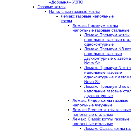
«Добрыня» УЗПО
Газовые котлы
Напольные газовые котлы
Лемакс газовые напольные
котлы
Лемакс Премиум котлы
напольные газовые стальные
Лемакс Премиум котлы
напольные газовые ста
одноконтурные
Лемакс Премиум NB ко
напольные газовые
двухконтурные c автома
Nova Sit
Лемакс Премиум N кот
напольные газовые
одноконтурные c автом
Nova Sit
Лемакс Премиум B кот
напольные газовые ста
двухконтурные
Лемакс Лидер котлы газовые
напольные чугунные
Лемакс Premier котлы газовые
напольные стальные
Лемакс Classic котлы газовые
напольные стальные
Лемакс Classic котлы г