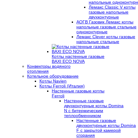
напольные одноконтур
Лемакс Classic V котлы
газовые напольные
двухконтурные
АОГВ Газовик Лемакс котлы
напольные газовые стальные
одноконтурные
Лемакс Clever котлы газовые
напольные стальные
Котлы настенные газовые
BAXI ECO NOVA
Конвекторы водяного
отопления
Котельное оборудование
Котлы Navien
Котлы Ferroli (Италия)
Настенные газовые котлы
Ferroli
Настенные газовые
двухконтурные котлы Domina
N с битермическим
теплообменником
Настенные газовые
двухконтурные котлы Domina
F с закрытой камерой
сгорания