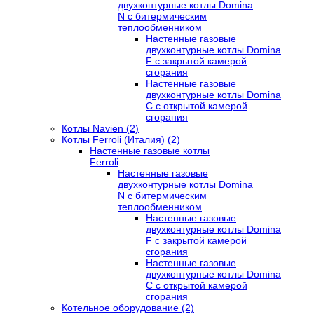
двухконтурные котлы Domina
N с битермическим
теплообменником
Настенные газовые
двухконтурные котлы Domina
F с закрытой камерой
сгорания
Настенные газовые
двухконтурные котлы Domina
C с открытой камерой
сгорания
Котлы Navien (2)
Котлы Ferroli (Италия) (2)
Настенные газовые котлы
Ferroli
Настенные газовые
двухконтурные котлы Domina
N с битермическим
теплообменником
Настенные газовые
двухконтурные котлы Domina
F с закрытой камерой
сгорания
Настенные газовые
двухконтурные котлы Domina
C с открытой камерой
сгорания
Котельное оборудование (2)