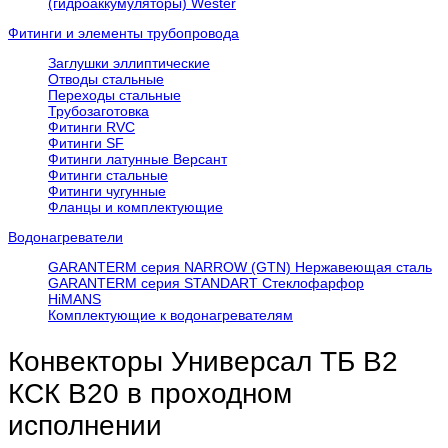
(гидроаккумуляторы) Wester
Фитинги и элементы трубопровода
Заглушки эллиптические
Отводы стальные
Переходы стальные
Трубозаготовка
Фитинги RVC
Фитинги SF
Фитинги латунные Версант
Фитинги стальные
Фитинги чугунные
Фланцы и комплектующие
Водонагреватели
GARANTERM серия NARROW (GTN) Нержавеющая сталь
GARANTERM серия STANDART Стеклофарфор
HiMANS
Комплектующие к водонагревателям
Конвекторы Универсал ТБ В2
КСК В20 в проходном
исполнении