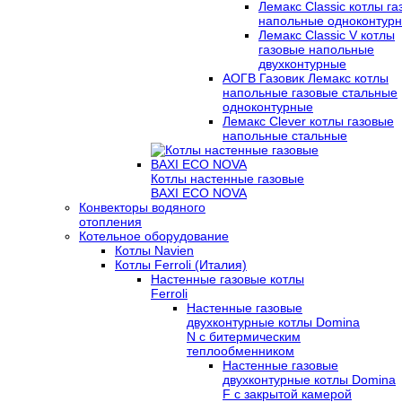
Лемакс Classic котлы г
напольные одноконтур
Лемакс Classic V котлы
газовые напольные
двухконтурные
АОГВ Газовик Лемакс котлы
напольные газовые стальные
одноконтурные
Лемакс Clever котлы газовые
напольные стальные
Котлы настенные газовые
BAXI ECO NOVA
Конвекторы водяного
отопления
Котельное оборудование
Котлы Navien
Котлы Ferroli (Италия)
Настенные газовые котлы
Ferroli
Настенные газовые
двухконтурные котлы Domina
N с битермическим
теплообменником
Настенные газовые
двухконтурные котлы Domina
F с закрытой камерой