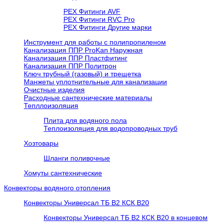
PEX Фитинги AVF
РЕХ Фитинги RVC Pro
РЕХ Фитинги Другие марки
Инструмент для работы с полипропиленом
Канализация ППР ProKan Наружная
Канализация ППР Пластфитинг
Канализация ППР Политрон
Ключ трубный (газовый) и трещетка
Манжеты уплотнительные для канализации
Очистные изделия
Расходные сантехнические материалы
Тепллоизоляция
Плита для водяного пола
Теплоизоляция для водопроводных труб
Хозтовары
Шланги поливочные
Хомуты сантехнические
Конвекторы водяного отопления
Конвекторы Универсал ТБ В2 КСК В20
Конвекторы Универсал ТБ В2 КСК В20 в концевом