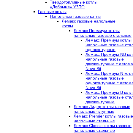
Твердотопливные котлы
«Добрыня» УЗПО
Газовые котлы
Напольные газовые котлы
Лемакс газовые напольные
котлы
Лемакс Премиум котлы
напольные газовые стальные
Лемакс Премиум котлы
напольные газовые ста
одноконтурные
Лемакс Премиум NB ко
напольные газовые
двухконтурные c автома
Nova Sit
Лемакс Премиум N кот
напольные газовые
одноконтурные c автом
Nova Sit
Лемакс Премиум B кот
напольные газовые ста
двухконтурные
Лемакс Лидер котлы газовые
напольные чугунные
Лемакс Premier котлы газовые
напольные стальные
Лемакс Classic котлы газовые
напольные стальные