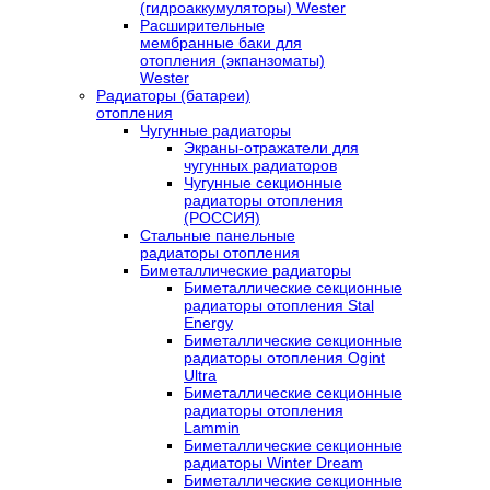
(гидроаккумуляторы) Wester
Расширительные
мембранные баки для
отопления (экпанзоматы)
Wester
Радиаторы (батареи)
отопления
Чугунные радиаторы
Экраны-отражатели для
чугунных радиаторов
Чугунные секционные
радиаторы отопления
(РОССИЯ)
Стальные панельные
радиаторы отопления
Биметаллические радиаторы
Биметаллические секционные
радиаторы отопления Stal
Energy
Биметаллические секционные
радиаторы отопления Ogint
Ultra
Биметаллические секционные
радиаторы отопления
Lammin
Биметаллические секционные
радиаторы Winter Dream
Биметаллические секционные