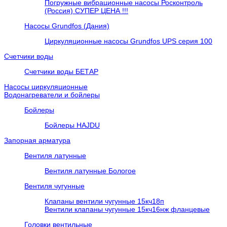
Погружные вибрационные насосы Росконтроль
(Россия) СУПЕР ЦЕНА !!!
Насосы Grundfos (Дания)
Циркуляционные насосы Grundfos UPS серия 100
Счетчики воды
Счетчики воды БЕТАР
Насосы циркуляционные
Водонагреватели и бойлеры
Бойлеры
Бойлеры HAJDU
Запорная арматура
Вентиля латунные
Вентиля латунные Бологое
Вентиля чугунные
Клапаны вентили чугунные 15кч18п
Вентили клапаны чугунные 15кч16нж фланцевые
Головки вентильные