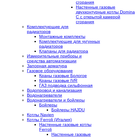
сгорания
Настенные газовые
двухконтурные котлы Domina
C с открытой камерой
сгорания
Комплектующие для
радиаторов
Монтажные комплекты
Комплектующие для чугунных
радиаторов
Клапаны для радиатора
Измерительные приборы и
средства автоматизации
Запорная арматура
Газовое оборудование
Краны газовые Бологое
Краны газовые IVR
ГАЗ подводка сильфонная
Водопровод и канализация
Водонагреватели
Водонагреватели и бойлеры
Бойлеры
Бойлеры HAJDU
Котлы Navien
Котлы Ferroli (Италия)
Настенные газовые котлы
Ferroli
Настенные газовые