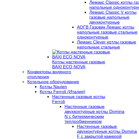
Лемакс Classic котлы г
напольные одноконтур
Лемакс Classic V котлы
газовые напольные
двухконтурные
АОГВ Газовик Лемакс котлы
напольные газовые стальные
одноконтурные
Лемакс Clever котлы газовые
напольные стальные
Котлы настенные газовые
BAXI ECO NOVA
Конвекторы водяного
отопления
Котельное оборудование
Котлы Navien
Котлы Ferroli (Италия)
Настенные газовые котлы
Ferroli
Настенные газовые
двухконтурные котлы Domina
N с битермическим
теплообменником
Настенные газовые
двухконтурные котлы Domina
F с закрытой камерой