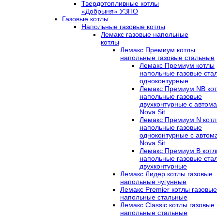
Твердотопливные котлы
«Добрыня» УЗПО
Газовые котлы
Напольные газовые котлы
Лемакс газовые напольные
котлы
Лемакс Премиум котлы
напольные газовые стальные
Лемакс Премиум котлы
напольные газовые ста
одноконтурные
Лемакс Премиум NB ко
напольные газовые
двухконтурные c автома
Nova Sit
Лемакс Премиум N кот
напольные газовые
одноконтурные c автом
Nova Sit
Лемакс Премиум B кот
напольные газовые ста
двухконтурные
Лемакс Лидер котлы газовые
напольные чугунные
Лемакс Premier котлы газовые
напольные стальные
Лемакс Classic котлы газовые
напольные стальные