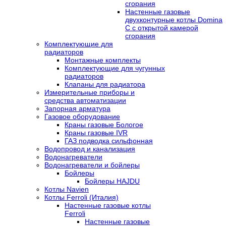
сгорания
Настенные газовые
двухконтурные котлы Domina
C с открытой камерой
сгорания
Комплектующие для
радиаторов
Монтажные комплекты
Комплектующие для чугунных
радиаторов
Клапаны для радиатора
Измерительные приборы и
средства автоматизации
Запорная арматура
Газовое оборудование
Краны газовые Бологое
Краны газовые IVR
ГАЗ подводка сильфонная
Водопровод и канализация
Водонагреватели
Водонагреватели и бойлеры
Бойлеры
Бойлеры HAJDU
Котлы Navien
Котлы Ferroli (Италия)
Настенные газовые котлы
Ferroli
Настенные газовые