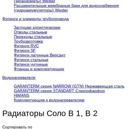
(экпанзоматы) Wester
Расширительные мембраные баки для водоснабжения
(гидроаккумуляторы) Wester
Фитинги и элементы трубопровода
Заглушки эллиптические
Отводы стальные
Переходы стальные
Трубозаготовка
Фитинги RVC
Фитинги SF
Фитинги латунные Версант
Фитинги стальные
Фитинги чугунные
Фланцы и комплектующие
Водонагреватели
GARANTERM серия NARROW (GTN) Нержавеющая сталь
GARANTERM серия STANDART Стеклофарфор
HiMANS
Комплектующие к водонагревателям
Радиаторы Соло В 1, В 2
Сортировать по