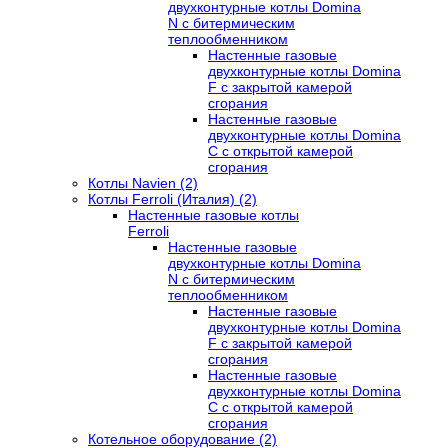
двухконтурные котлы Domina
N с битермическим
теплообменником
Настенные газовые
двухконтурные котлы Domina
F с закрытой камерой
сгорания
Настенные газовые
двухконтурные котлы Domina
C с открытой камерой
сгорания
Котлы Navien (2)
Котлы Ferroli (Италия) (2)
Настенные газовые котлы
Ferroli
Настенные газовые
двухконтурные котлы Domina
N с битермическим
теплообменником
Настенные газовые
двухконтурные котлы Domina
F с закрытой камерой
сгорания
Настенные газовые
двухконтурные котлы Domina
C с открытой камерой
сгорания
Котельное оборудование (2)