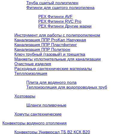
Труба сшитый полиэтилен
Фитинги для сшитого полиэтилена
PEX Фитинги AVF
РЕХ Фитинги RVC Pro
РЕХ Фитинги Другие марки
Инструмент для работы с полипропиленом
Канализация ППР ProKan Наружная
Канализация ППР Пластфитинг
Канализация ППР Политрон
Ключ трубный (газовый) и трещетка
Манжеты уплотнительные для канализации
Очистные изделия
Расходные сантехнические материалы
Тепллоизоляция
Плита для водяного пола
Теплоизоляция для водопроводных труб
Хозтовары
Шланги поливочные
Хомуты сантехнические
Конвекторы водяного отопления
Конвекторы Универсал ТБ В2 КСК В20