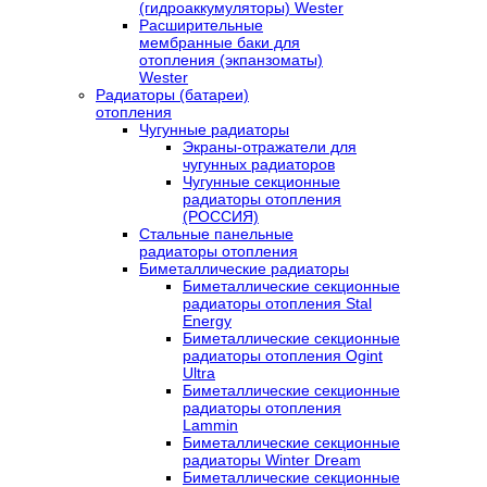
(гидроаккумуляторы) Wester
Расширительные
мембранные баки для
отопления (экпанзоматы)
Wester
Радиаторы (батареи)
отопления
Чугунные радиаторы
Экраны-отражатели для
чугунных радиаторов
Чугунные секционные
радиаторы отопления
(РОССИЯ)
Стальные панельные
радиаторы отопления
Биметаллические радиаторы
Биметаллические секционные
радиаторы отопления Stal
Energy
Биметаллические секционные
радиаторы отопления Ogint
Ultra
Биметаллические секционные
радиаторы отопления
Lammin
Биметаллические секционные
радиаторы Winter Dream
Биметаллические секционные