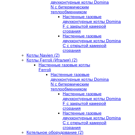
двухконтурные котлы Domina
N с битермическим
теплообменником
Настенные газовые
двухконтурные котлы Domina
F с закрытой камерой
сгорания
Настенные газовые
двухконтурные котлы Domina
C с открытой камерой
сгорания
Котлы Navien (2)
Котлы Ferroli (Италия) (2)
Настенные газовые котлы
Ferroli
Настенные газовые
двухконтурные котлы Domina
N с битермическим
теплообменником
Настенные газовые
двухконтурные котлы Domina
F с закрытой камерой
сгорания
Настенные газовые
двухконтурные котлы Domina
C с открытой камерой
сгорания
Котельное оборудование (2)