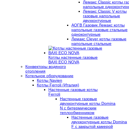
Лемакс Classic котлы г
напольные одноконтур
Лемакс Classic V котлы
газовые напольные
двухконтурные
АОГВ Газовик Лемакс котлы
напольные газовые стальные
одноконтурные
Лемакс Clever котлы газовые
напольные стальные
Котлы настенные газовые
BAXI ECO NOVA
Конвекторы водяного
отопления
Котельное оборудование
Котлы Navien
Котлы Ferroli (Италия)
Настенные газовые котлы
Ferroli
Настенные газовые
двухконтурные котлы Domina
N с битермическим
теплообменником
Настенные газовые
двухконтурные котлы Domina
F с закрытой камерой