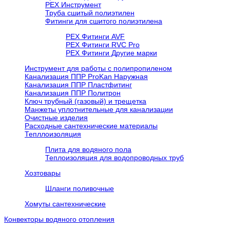
РЕХ Инструмент
Труба сшитый полиэтилен
Фитинги для сшитого полиэтилена
PEX Фитинги AVF
РЕХ Фитинги RVC Pro
РЕХ Фитинги Другие марки
Инструмент для работы с полипропиленом
Канализация ППР ProKan Наружная
Канализация ППР Пластфитинг
Канализация ППР Политрон
Ключ трубный (газовый) и трещетка
Манжеты уплотнительные для канализации
Очистные изделия
Расходные сантехнические материалы
Тепллоизоляция
Плита для водяного пола
Теплоизоляция для водопроводных труб
Хозтовары
Шланги поливочные
Хомуты сантехнические
Конвекторы водяного отопления