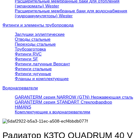
Расширительные мембранные баки для отопления
(экпанзоматы) Wester
Расширительные мембраные баки для водоснабжения
(гидроаккумуляторы) Wester
Фитинги и элементы трубопровода
Заглушки эллиптические
Отводы стальные
Переходы стальные
Трубозаготовка
Фитинги RVC
Фитинги SF
Фитинги латунные Версант
Фитинги стальные
Фитинги чугунные
Фланцы и комплектующие
Водонагреватели
GARANTERM серия NARROW (GTN) Нержавеющая сталь
GARANTERM серия STANDART Стеклофарфор
HiMANS
Комплектующие к водонагревателям
Радиатор КЗТО QUADRUM 40 V