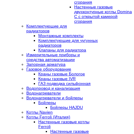
сгорания
Настенные газовые
двухконтурные котлы Domina
C с открытой камерой
сгорания
Комплектующие для
радиаторов
Монтажные комплекты
Комплектующие для чугунных
радиаторов
Клапаны для радиатора
Измерительные приборы и
средства автоматизации
Запорная арматура
Газовое оборудование
Краны газовые Бологое
Краны газовые IVR
ГАЗ подводка сильфонная
Водопровод и канализация
Водонагреватели
Водонагреватели и бойлеры
Бойлеры
Бойлеры HAJDU
Котлы Navien
Котлы Ferroli (Италия)
Настенные газовые котлы
Ferroli
Настенные газовые