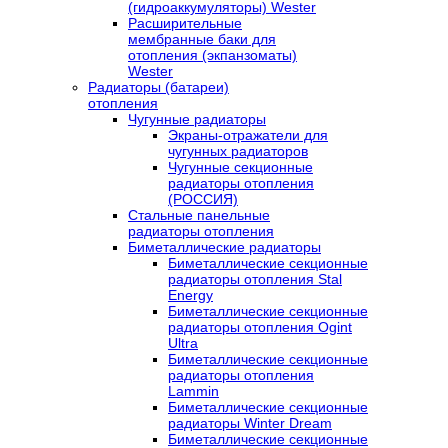
(гидроаккумуляторы) Wester
Расширительные
мембранные баки для
отопления (экпанзоматы)
Wester
Радиаторы (батареи)
отопления
Чугунные радиаторы
Экраны-отражатели для
чугунных радиаторов
Чугунные секционные
радиаторы отопления
(РОССИЯ)
Стальные панельные
радиаторы отопления
Биметаллические радиаторы
Биметаллические секционные
радиаторы отопления Stal
Energy
Биметаллические секционные
радиаторы отопления Ogint
Ultra
Биметаллические секционные
радиаторы отопления
Lammin
Биметаллические секционные
радиаторы Winter Dream
Биметаллические секционные