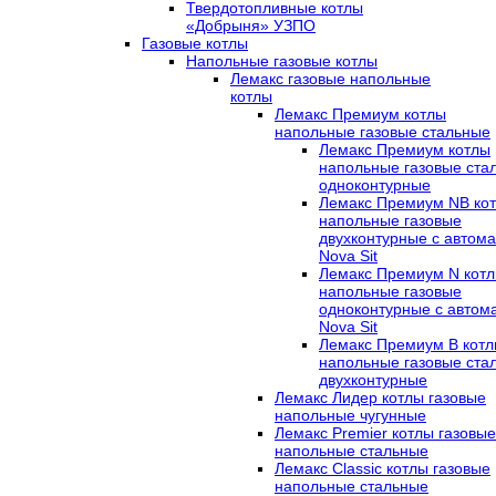
Твердотопливные котлы
«Добрыня» УЗПО
Газовые котлы
Напольные газовые котлы
Лемакс газовые напольные
котлы
Лемакс Премиум котлы
напольные газовые стальные
Лемакс Премиум котлы
напольные газовые ста
одноконтурные
Лемакс Премиум NB ко
напольные газовые
двухконтурные c автома
Nova Sit
Лемакс Премиум N кот
напольные газовые
одноконтурные c автом
Nova Sit
Лемакс Премиум B кот
напольные газовые ста
двухконтурные
Лемакс Лидер котлы газовые
напольные чугунные
Лемакс Premier котлы газовые
напольные стальные
Лемакс Classic котлы газовые
напольные стальные